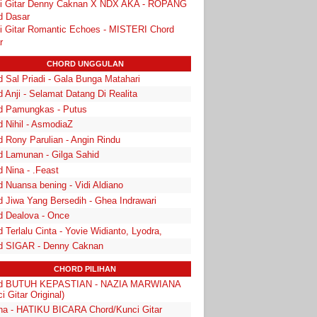
i Gitar Denny Caknan X NDX AKA - ROPANG
d Dasar
i Gitar Romantic Echoes - MISTERI Chord
r
CHORD UNGGULAN
 Sal Priadi - Gala Bunga Matahari
 Anji - Selamat Datang Di Realita
d Pamungkas - Putus
d Nihil - AsmodiaZ
d Rony Parulian - Angin Rindu
d Lamunan - Gilga Sahid
 Nina - .Feast
 Nuansa bening - Vidi Aldiano
d Jiwa Yang Bersedih - Ghea Indrawari
d Dealova - Once
 Terlalu Cinta - Yovie Widianto, Lyodra,
d SIGAR - Denny Caknan
CHORD PILIHAN
d BUTUH KEPASTIAN - NAZIA MARWIANA
i Gitar Original)
ha - HATIKU BICARA Chord/Kunci Gitar