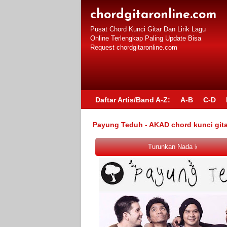
chordgitaronline.com
Pusat Chord Kunci Gitar Dan Lirik Lagu
Online Terlengkap Paling Update Bisa
Request chordgitaronline.com
Daftar Artis/Band A-Z:
A-B
C-D
Payung Teduh - AKAD chord kunci gita