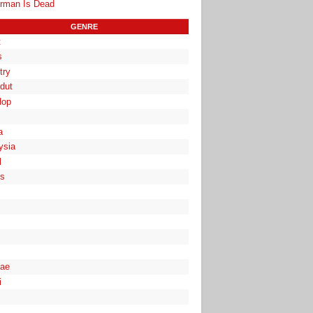
rman Is Dead
GENRE
t
s
try
dut
Hop
a
ysia
l
es
ae
i