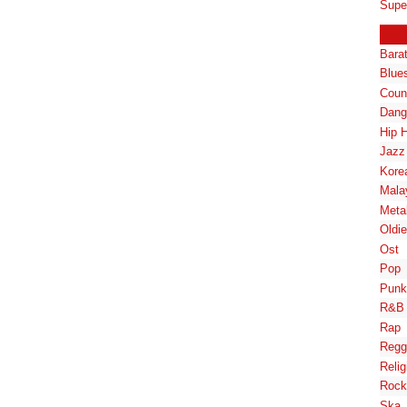
Supe
Bara
Blue
Coun
Dang
Hip 
Jazz
Kore
Mala
Meta
Oldi
Ost
Pop
Punk
R&B
Rap
Regg
Relig
Rock
Ska