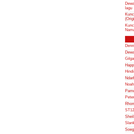
Dewa 
lagu
Kunc
(Orig
Kunc
Nama
Denn
Dewa
Gilg
Happ
Hindi
Ndar
Noah
Pam
Pete
Rhom
ST1
Shei
Slan
Soeg