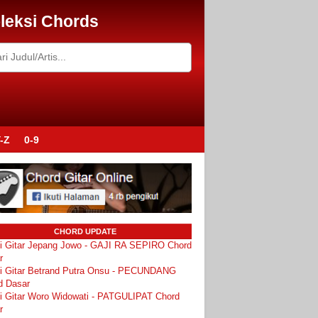
leksi Chords
-Z
0-9
CHORD UPDATE
i Gitar Jepang Jowo - GAJI RA SEPIRO Chord
r
i Gitar Betrand Putra Onsu - PECUNDANG
d Dasar
i Gitar Woro Widowati - PATGULIPAT Chord
r