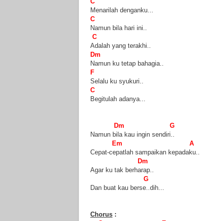
C
Menarilah denganku
...
C
Namun bila hari ini..
C
Adalah yang terakhi..
Dm
Namun ku tetap bahagia..
F
Selalu ku syukuri..
C
Begitulah adanya
...
Dm
G
Namun bila kau ingin sendiri..
Em
A
Cepat-cepatlah sampaikan kepadaku..
Dm
Agar ku tak berharap..
G
Dan buat kau berse..dih
...
Chorus
: