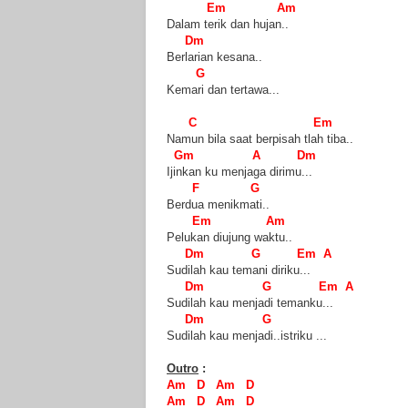
Em
Am
Dalam terik dan hujan..
Dm
Berlarian kesana..
G
Kemari dan tertawa
...
C
Em
Namun bila saat berpisah tlah tiba..
Gm
A
Dm
Ijinkan ku menjaga dirimu
...
F
G
Berdua menikmati..
Em
Am
Pelukan diujung waktu..
Dm
G
Em A
Sudilah kau temani diriku
...
Dm
G
Em A
Sudilah kau menjadi temanku
...
Dm
G
Sudilah kau menjadi..istriku ...
Outro
:
Am D Am D
Am D Am D