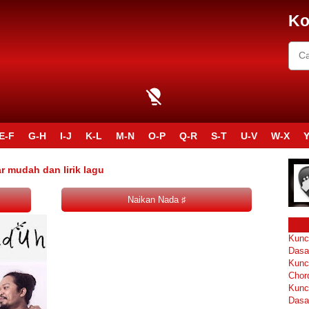
Ko
E-F
G-H
I-J
K-L
M-N
O-P
Q-R
S-T
U-V
W-X
Y
r mudah dan lirik lagu
Kunc
Dasa
Kunc
Chor
Kunc
Dasa