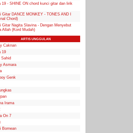
19 - SHINE ON chord kunci gitar dan lirik
i Gitar DANCE MONKEY - TONES AND I
inal Chord)
i Gitar Nagita Slavina - Dengan Menyebut
 Allah (Kord Mudah)
ARTIS UNGGULAN
y Caknan
 19
a Sahid
y Asmara
a
boy Genk
ungkas
rpan
a Irama
2
la On 7
k
i Bornean