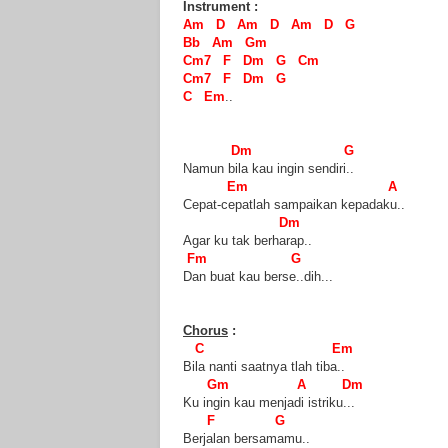
Instrument :
Am
D Am D Am D G
Bb Am G
m
Cm7 F Dm G
Cm
Cm7 F Dm G
C
Em
..
Dm
G
Namun bila kau ingin sendiri..
Em
A
Cepat-cepatlah sampaikan kepadaku..
Dm
Agar ku tak berharap..
Fm
G
Dan buat kau berse..dih
...
Chorus
:
C
Em
Bila nanti saatnya tlah tiba..
Gm
A
Dm
Ku ingin kau menjadi istriku
...
F
G
Berjalan bersamamu..