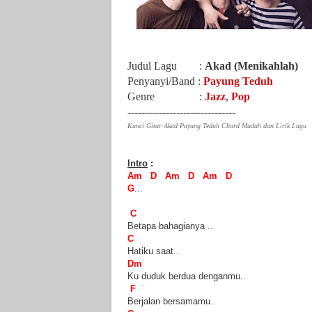
Judul Lagu :
Akad (Menikahlah)
Penyanyi/Band :
Payung Teduh
Genre :
Jazz
,
Pop
-------------------------------
Kunci Gitar Akad Payung Teduh Chord Mudah dan Lirik Lagu
Intro
:
Am D
Am D Am D
G
...
C
Betapa bahagianya
..
C
Hatiku saat..
Dm
Ku duduk berdua denganmu..
F
Berjalan bersamamu..