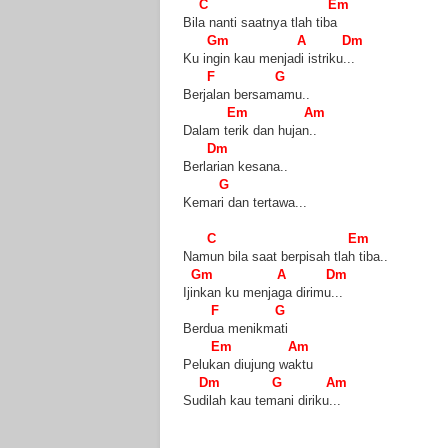
C
Em
Bila nanti saatnya tlah tiba
Gm
A
Dm
Ku ingin kau menjadi istriku
...
F
G
Berjalan bersamamu..
Em
Am
Dalam terik dan hujan..
Dm
Berlarian kesana..
G
Kemari dan tertawa
...
C
Em
Namun bila saat berpisah tlah tiba..
Gm
A
Dm
Ijinkan ku menjaga dirimu
...
F
G
Berdua menikmati
Em
Am
Pelukan diujung waktu
Dm
G
Am
Sudilah kau temani diriku
...