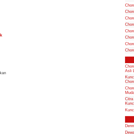
Chor
Chor
Chord
Chord
Chor
ck
Chor
Chord
Chor
Chor
Asli 
rkan
Kunci
Chor
Chord
Muda
Citr
Kunci
Kunc
Denn
Dewa