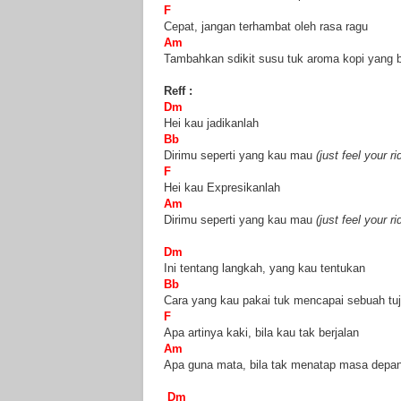
F
Cepat, jangan terhambat oleh rasa ragu
Am
Tambahkan sdikit susu tuk aroma kopi yang 
Reff :
Dm
Hei kau jadikanlah
Bb
Dirimu seperti yang kau mau
(just feel your ri
F
Hei kau Expresikanlah
Am
Dirimu seperti yang kau mau
(just feel your r
Dm
Ini tentang langkah, yang kau tentukan
Bb
Cara yang kau pakai tuk mencapai sebuah tu
F
Apa artinya kaki, bila kau tak berjalan
Am
Apa guna mata, bila tak menatap masa depa
Dm