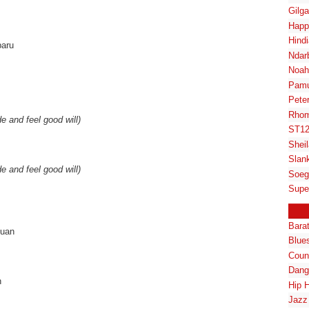
Gilg
Happ
Hindi
baru
Ndar
Noah
Pam
Pete
Rhom
de and feel good will)
ST1
Shei
Slan
ide and feel good will)
Soeg
Supe
Bara
juan
Blue
Coun
Dang
n
Hip 
Jazz