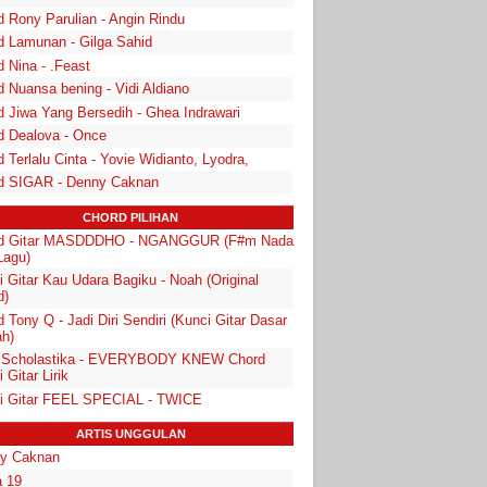
d Rony Parulian - Angin Rindu
d Lamunan - Gilga Sahid
 Nina - .Feast
 Nuansa bening - Vidi Aldiano
d Jiwa Yang Bersedih - Ghea Indrawari
d Dealova - Once
 Terlalu Cinta - Yovie Widianto, Lyodra,
d SIGAR - Denny Caknan
CHORD PILIHAN
d Gitar MASDDDHO - NGANGGUR (F#m Nada
Lagu)
 Gitar Kau Udara Bagiku - Noah (Original
d)
 Tony Q - Jadi Diri Sendiri (Kunci Gitar Dasar
h)
a Scholastika - EVERYBODY KNEW Chord
 Gitar Lirik
i Gitar FEEL SPECIAL - TWICE
ARTIS UNGGULAN
y Caknan
 19