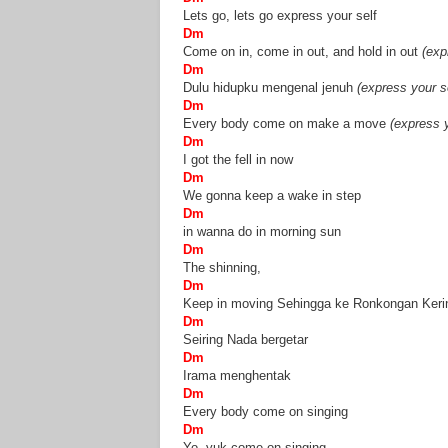
Lets go, lets go express your self
Dm
Come on in, come in out, and hold in out
(expr
Dm
Dulu hidupku mengenal jenuh
(express your se
Dm
Every body come on make a move
(express y
Dm
I got the fell in now
Dm
We gonna keep a wake in step
Dm
in wanna do in morning sun
Dm
The shinning,
Dm
Keep in moving Sehingga ke Ronkongan Keri
Dm
Seiring Nada bergetar
Dm
Irama menghentak
Dm
Every body come on singing
Dm
Yo, yuk come on singing...