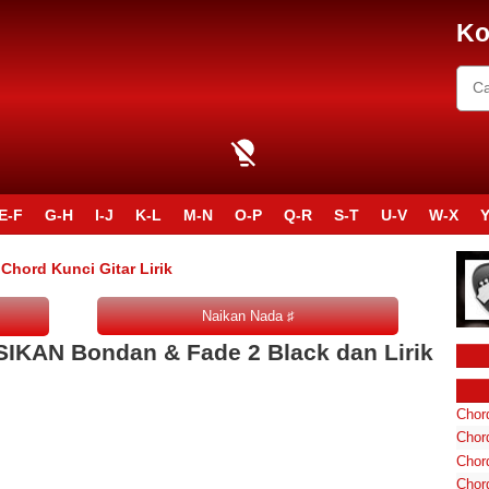
Ko
E-F
G-H
I-J
K-L
M-N
O-P
Q-R
S-T
U-V
W-X
Y
hord Kunci Gitar Lirik
IKAN Bondan & Fade 2 Black dan Lirik
Chord
Chord
Chor
Chor