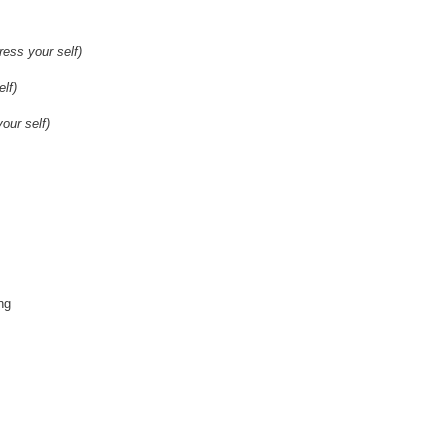
ess your self)
lf)
our self)
ng