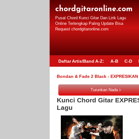
chordgitaronline.com
Pusat Chord Kunci Gitar Dan Lirik Lagu
Online Terlengkap Paling Update Bisa
Request chordgitaronline.com
Daftar Artis/Band A-Z:
A-B
C-D
Bondan & Fade 2 Black - EXPRESIKAN C
Kunci Chord Gitar EXPRES
Lagu