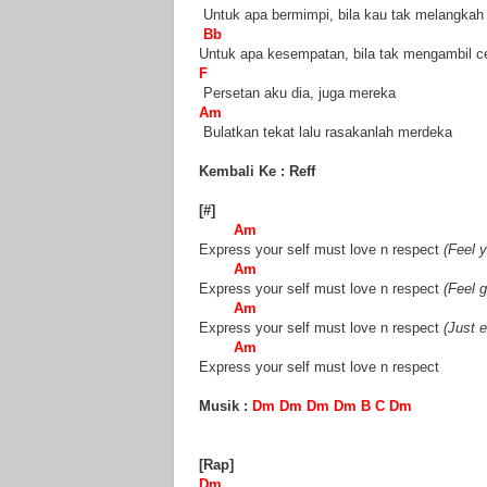
Untuk apa bermimpi, bila kau tak melangkah
Bb
Untuk apa kesempatan, bila tak mengambil c
F
Persetan aku dia, juga mereka
Am
Bulatkan tekat lalu rasakanlah merdeka
Kembali Ke : Reff
[#]
Am
Express your self must love n respect
(Feel y
Am
Express your self must love n respect
(Feel g
Am
Express your self must love n respect
(Just e
Am
Express your self must love n respect
Musik :
Dm Dm Dm Dm B C Dm
[Rap]
Dm