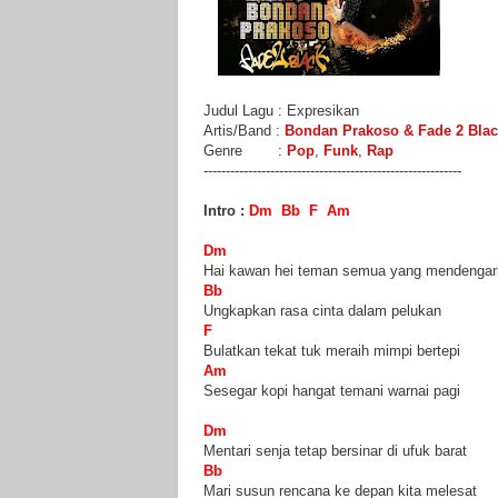
Judul Lagu : Expresikan
Artis/Band :
Bondan Prakoso & Fade 2 Bla
Genre :
Pop
,
Funk
,
Rap
----------------------------------------------------------
Intro :
Dm Bb F Am
Dm
Hai kawan hei teman semua yang mendenga
Bb
Ungkapkan rasa cinta dalam pelukan
F
Bulatkan tekat tuk meraih mimpi bertepi
Am
Sesegar kopi hangat temani warnai pagi
Dm
Mentari senja tetap bersinar di ufuk barat
Bb
Mari susun rencana ke depan kita melesat