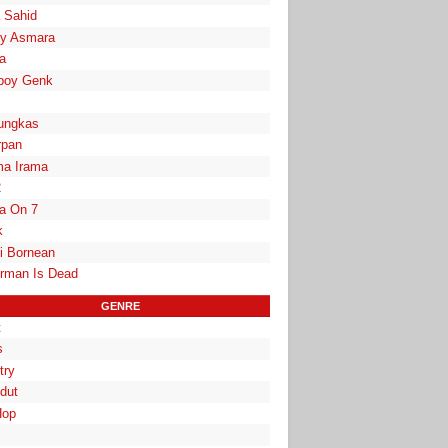
a Sahid
y Asmara
a
boy Genk
ungkas
rpan
a Irama
2
la On 7
k
i Bornean
rman Is Dead
GENRE
t
s
try
dut
Hop