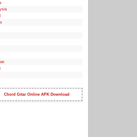
a
ysia
l
es
ae
i
Chord Gitar Online APK Download