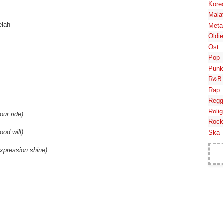
Kore
Mala
elah
Meta
Oldi
Ost
Pop
Punk
R&B
Rap
Regg
Relig
our ride)
Rock
ood will)
Ska
xpression shine)