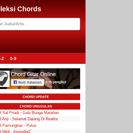
leksi Chords
-Z
0-9
CHORD UPDATE
CHORD UNGGULAN
 Sal Priadi - Gala Bunga Matahari
 Anji - Selamat Datang Di Realita
d Pamungkas - Putus
d Nihil - AsmodiaZ