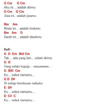
G Cm G Cm
Aku ini… adalah dirimu
G Cm G Cm
Jiwa ini.. adalah jiwamu
Bm Am
Rindu ini… adalah rindumu
Bm Am D
Darah ini… adalah darahmu
Reff :
G D Em B/d Cm
Tak… ada yang lain… selain dirimu
G D
Yang selalu kupuja… wouuwoww…
G B/D Cm
Ku… sebut namamu…
G D D#
Di setiap hembusan nafasku
E D#
Ku… sebut namamu…
D C# C
Ku… sebut namamu…