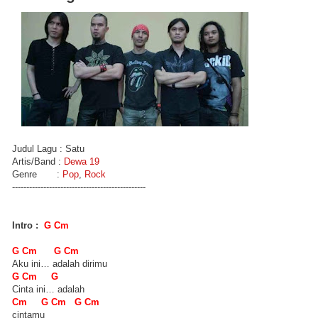
Judul Lagu : Satu
Artis/Band :
Dewa 19
Genre :
Pop
,
Rock
-----------------------------------------------
Intro :
G Cm
G Cm G Cm
Aku ini… adalah dirimu
G Cm G
Cinta ini… adalah
Cm G Cm G Cm
cintamu