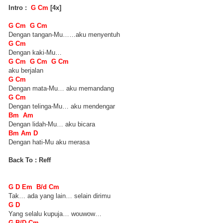
Intro :
G Cm
[4x]
G Cm G Cm
Dengan tangan-Mu……aku menyentuh
G Cm
Dengan kaki-Mu…
G Cm G Cm G Cm
aku berjalan
G Cm
Dengan mata-Mu… aku memandang
G Cm
Dengan telinga-Mu… aku mendengar
Bm Am
Dengan lidah-Mu… aku bicara
Bm Am D
Dengan hati-Mu aku merasa
Back To : Reff
G D Em B/d Cm
Tak… ada yang lain… selain dirimu
G D
Yang selalu kupuja… wouwow…
G B/D Cm