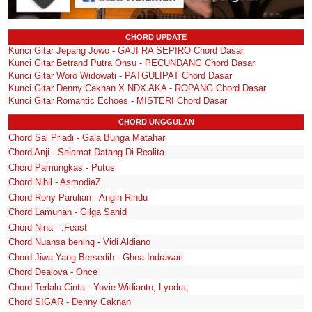
CHORD UPDATE
Kunci Gitar Jepang Jowo - GAJI RA SEPIRO Chord Dasar
Kunci Gitar Betrand Putra Onsu - PECUNDANG Chord Dasar
Kunci Gitar Woro Widowati - PATGULIPAT Chord Dasar
Kunci Gitar Denny Caknan X NDX AKA - ROPANG Chord Dasar
Kunci Gitar Romantic Echoes - MISTERI Chord Dasar
CHORD UNGGULAN
Chord Sal Priadi - Gala Bunga Matahari
Chord Anji - Selamat Datang Di Realita
Chord Pamungkas - Putus
Chord Nihil - AsmodiaZ
Chord Rony Parulian - Angin Rindu
Chord Lamunan - Gilga Sahid
Chord Nina - .Feast
Chord Nuansa bening - Vidi Aldiano
Chord Jiwa Yang Bersedih - Ghea Indrawari
Chord Dealova - Once
Chord Terlalu Cinta - Yovie Widianto, Lyodra,
Chord SIGAR - Denny Caknan