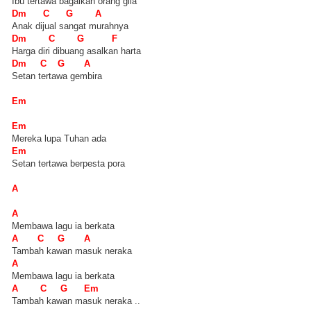
Ibu tertawa bagaikan orang gila
Dm C G A
Anak dijual sangat murahnya
Dm C G F
Harga diri dibuang asalkan harta
Dm C G A
Setan tertawa gembira
Em
Em
Mereka lupa Tuhan ada
Em
Setan tertawa berpesta pora
A
A
Membawa lagu ia berkata
A C G A
Tambah kawan masuk neraka
A
Membawa lagu ia berkata
A C G Em
Tambah kawan masuk neraka ..