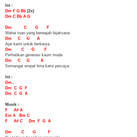
Int :
Dm F G Bb
[2x]
Dm C Bb A G
Dm C G F
Wahai tuan yang berwajah bijaksana
Dm C G A
Ajar kami untuk berkarya
Dm C G F
Perhatikan generasi kaum muda
Dm C G A
Semangat empat lima kami percaya
Int :
Dm..
Dm C G F
Dm C G A
Musik :
F A# A
Em A Bm C
F A# C Dm F G A
Dm C G F