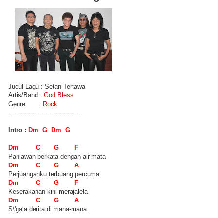
Judul Lagu : Setan Tertawa
Artis/Band :
God Bless
Genre :
Rock
-------------------------------------
Intro :
Dm G Dm G
Dm C G F
Pahlawan berkata dengan air mata
Dm C G A
Perjuanganku terbuang percuma
Dm C G F
Keserakahan kini merajalela
Dm C G A
S\'gala derita di mana-mana