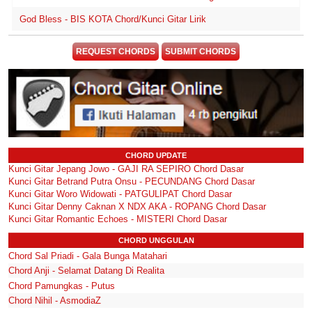
God Bless - BIS KOTA Chord/Kunci Gitar Lirik
REQUEST CHORDS
SUBMIT CHORDS
CHORD UPDATE
Kunci Gitar Jepang Jowo - GAJI RA SEPIRO Chord Dasar
Kunci Gitar Betrand Putra Onsu - PECUNDANG Chord Dasar
Kunci Gitar Woro Widowati - PATGULIPAT Chord Dasar
Kunci Gitar Denny Caknan X NDX AKA - ROPANG Chord Dasar
Kunci Gitar Romantic Echoes - MISTERI Chord Dasar
CHORD UNGGULAN
Chord Sal Priadi - Gala Bunga Matahari
Chord Anji - Selamat Datang Di Realita
Chord Pamungkas - Putus
Chord Nihil - AsmodiaZ