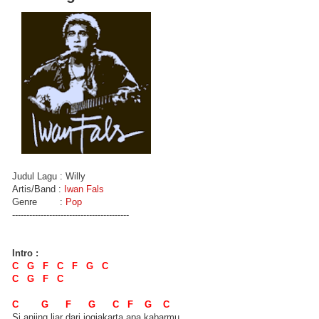
Judul Lagu : Willy
Artis/Band :
Iwan Fals
Genre :
Pop
-----------------------------------------
Intro :
C G F C F G C
C G F C
C G F G C F G C
Si anjing liar dari jogjakarta apa kabarmu..