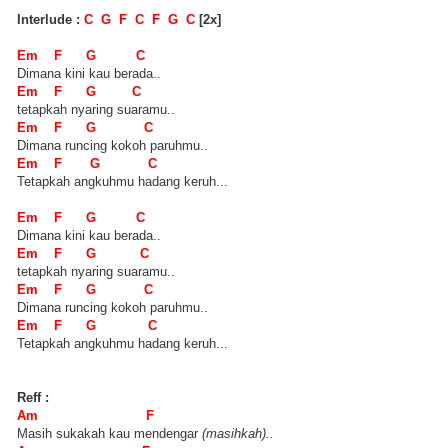
Interlude :
C G F C F G C
[2x]
Em F G C
Dimana kini kau berada..
Em F G C
tetapkah nyaring suaramu..
Em F G C
Dimana runcing kokoh paruhmu..
Em F G C
Tetapkah angkuhmu hadang keruh...
Em F G C
Dimana kini kau berada..
Em F G C
tetapkah nyaring suaramu..
Em F G C
Dimana runcing kokoh paruhmu..
Em F G C
Tetapkah angkuhmu hadang keruh...
Reff :
Am F
Masih sukakah kau mendengar
(masihkah)..