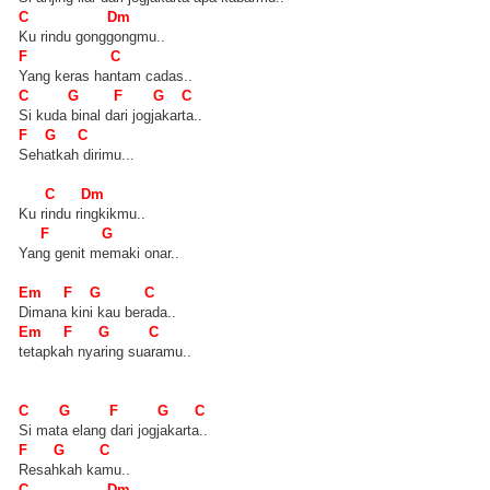
C Dm
Ku rindu gonggongmu..
F C
Yang keras hantam cadas..
C G F G C
Si kuda binal dari jogjakarta..
F G C
Sehatkah dirimu...
C Dm
Ku rindu ringkikmu..
F G
Yang genit memaki onar..
Em F G C
Dimana kini kau berada..
Em F G C
tetapkah nyaring suaramu..
C G F G C
Si mata elang dari jogjakarta..
F G C
Resahkah kamu..
C Dm