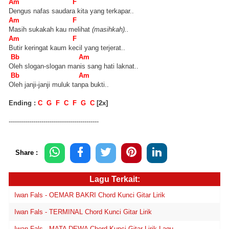
Am F
Dengus nafas saudara kita yang terkapar..
Am F
Masih sukakah kau melihat
(masihkah)..
Am F
Butir keringat kaum kecil yang terjerat..
Bb Am
Oleh slogan-slogan manis sang hati laknat..
Bb Am
Oleh janji-janji muluk tanpa bukti..
Ending :
C G F C F G C
[2x]
--------------------------------------------
Share :
Lagu Terkait:
Iwan Fals - OEMAR BAKRI Chord Kunci Gitar Lirik
Iwan Fals - TERMINAL Chord Kunci Gitar Lirik
Iwan Fals - MATA DEWA Chord Kunci Gitar Lirik Lagu