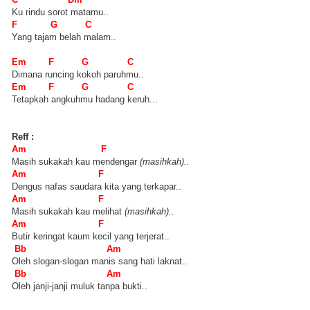
Ku rindu sorot matamu..
F G C
Yang tajam belah malam..
Em F G C
Dimana runcing kokoh paruhmu..
Em F G C
Tetapkah angkuhmu hadang keruh...
Reff :
Am F
Masih sukakah kau mendengar
(masihkah)..
Am F
Dengus nafas saudara kita yang terkapar..
Am F
Masih sukakah kau melihat
(masihkah)..
Am F
Butir keringat kaum kecil yang terjerat..
Bb Am
Oleh slogan-slogan manis sang hati laknat..
Bb Am
Oleh janji-janji muluk tanpa bukti..