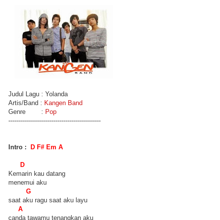
Judul Lagu : Yolanda
Artis/Band :
Kangen Band
Genre :
Pop
-----------------------------------------------
Intro :
D F# Em A
D
Kemarin kau datang
menemui aku
G
saat aku ragu saat aku layu
A
canda tawamu tenangkan aku