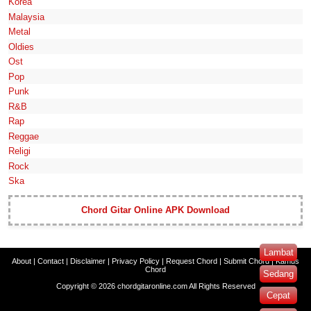
Korea
Malaysia
Metal
Oldies
Ost
Pop
Punk
R&B
Rap
Reggae
Religi
Rock
Ska
Chord Gitar Online APK Download
Lambat
About
|
Contact
|
Disclaimer
|
Privacy Policy
|
Request Chord
|
Submit Chord
|
Kamus
Chord
Sedang
Copyright ©
2026
chordgitaronline.com
All Rights Reserved
Cepat