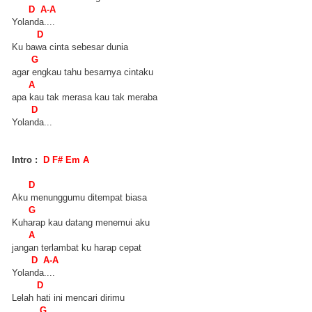
D A-A
Yolanda....
D
Ku bawa cinta sebesar dunia
G
agar engkau tahu besarnya cintaku
A
apa kau tak merasa kau tak meraba
D
Yolanda...
Intro :
D F# Em A
D
Aku menunggumu ditempat biasa
G
Kuharap kau datang menemui aku
A
jangan terlambat ku harap cepat
D A-A
Yolanda....
D
Lelah hati ini mencari dirimu
G