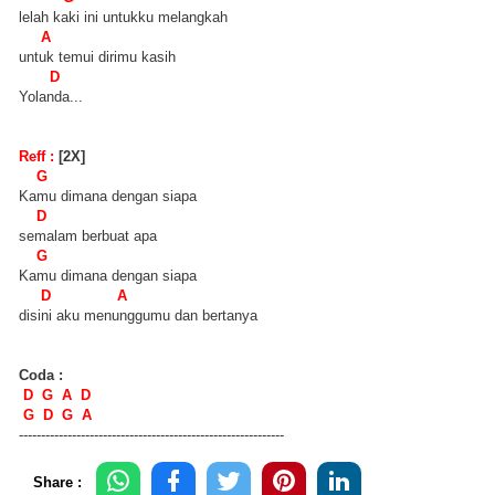
lelah kaki ini untukku melangkah
A
untuk temui dirimu kasih
D
Yolanda...
Reff :
[2X]
G
Kamu dimana dengan siapa
D
semalam berbuat apa
G
Kamu dimana dengan siapa
D A
disini aku menunggumu dan bertanya
Coda :
D G A D
G D G A
------------------------------------------------------------
Share :