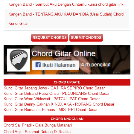
Kangen Band - Sambut Aku Dengan Cintamu kunci chord gitar lirik
Kangen Band - TENTANG AKU KAU DAN DIA (Usai Sudah) Chord
Kunci Gitar
REQUEST CHORDS
SUBMIT CHORDS
CHORD UPDATE
Kunci Gitar Jepang Jowo - GAJI RA SEPIRO Chord Dasar
Kunci Gitar Betrand Putra Onsu - PECUNDANG Chord Dasar
Kunci Gitar Woro Widowati - PATGULIPAT Chord Dasar
Kunci Gitar Denny Caknan X NDX AKA - ROPANG Chord Dasar
Kunci Gitar Romantic Echoes - MISTERI Chord Dasar
CHORD UNGGULAN
Chord Sal Priadi - Gala Bunga Matahari
Chord Anji - Selamat Datang Di Realita