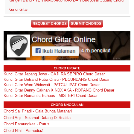
Kangen Band - TENTANG AKU KAU DAN DIA (Usai Sudah) Chord
Kunci Gitar
REQUEST CHORDS
SUBMIT CHORDS
CHORD UPDATE
Kunci Gitar Jepang Jowo - GAJI RA SEPIRO Chord Dasar
Kunci Gitar Betrand Putra Onsu - PECUNDANG Chord Dasar
Kunci Gitar Woro Widowati - PATGULIPAT Chord Dasar
Kunci Gitar Denny Caknan X NDX AKA - ROPANG Chord Dasar
Kunci Gitar Romantic Echoes - MISTERI Chord Dasar
CHORD UNGGULAN
Chord Sal Priadi - Gala Bunga Matahari
Chord Anji - Selamat Datang Di Realita
Chord Pamungkas - Putus
Chord Nihil - AsmodiaZ