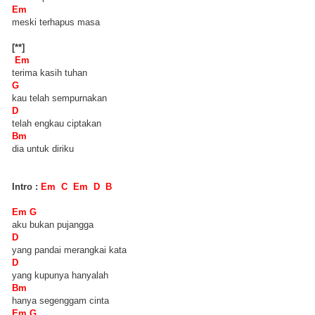
Em
meski terhapus masa
[**]
Em
terima kasih tuhan
G
kau telah sempurnakan
D
telah engkau ciptakan
Bm
dia untuk diriku
Intro :
Em C Em D B
Em G
aku bukan pujangga
D
yang pandai merangkai kata
D
yang kupunya hanyalah
Bm
hanya segenggam cinta
Em G