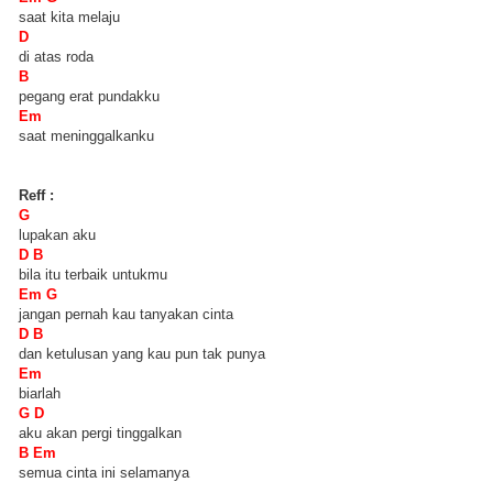
saat kita melaju
D
di atas roda
B
pegang erat pundakku
Em
saat meninggalkanku
Reff :
G
lupakan aku
D B
bila itu terbaik untukmu
Em G
jangan pernah kau tanyakan cinta
D B
dan ketulusan yang kau pun tak punya
Em
biarlah
G D
aku akan pergi tinggalkan
B Em
semua cinta ini selamanya