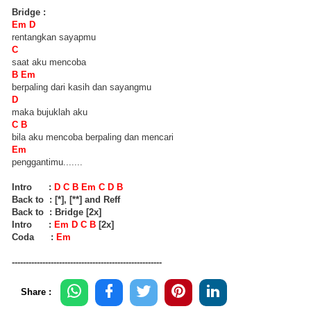
Bridge :
Em D
rentangkan sayapmu
C
saat aku mencoba
B Em
berpaling dari kasih dan sayangmu
D
maka bujuklah aku
C B
bila aku mencoba berpaling dan mencari
Em
penggantimu.......
Intro :
D C B Em C D B
Back to : [*], [**] and Reff
Back to : Bridge [2x]
Intro :
Em D C B
[2x]
Coda :
Em
------------------------------------------------------
Share :