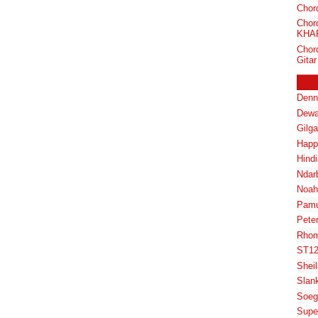
Chor
Chor
KHA
Chor
Gitar
Denn
Dewa
Gilg
Happ
Hindi
Ndar
Noah
Pam
Pete
Rhom
ST1
Shei
Slan
Soeg
Supe