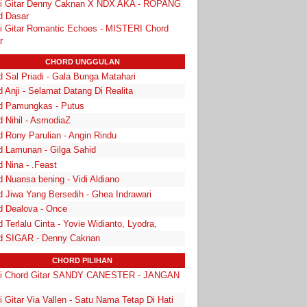
i Gitar Denny Caknan X NDX AKA - ROPANG
d Dasar
i Gitar Romantic Echoes - MISTERI Chord
r
CHORD UNGGULAN
 Sal Priadi - Gala Bunga Matahari
 Anji - Selamat Datang Di Realita
d Pamungkas - Putus
d Nihil - AsmodiaZ
d Rony Parulian - Angin Rindu
d Lamunan - Gilga Sahid
 Nina - .Feast
 Nuansa bening - Vidi Aldiano
d Jiwa Yang Bersedih - Ghea Indrawari
d Dealova - Once
 Terlalu Cinta - Yovie Widianto, Lyodra,
d SIGAR - Denny Caknan
CHORD PILIHAN
i Chord Gitar SANDY CANESTER - JANGAN
I
 Gitar Via Vallen - Satu Nama Tetap Di Hati