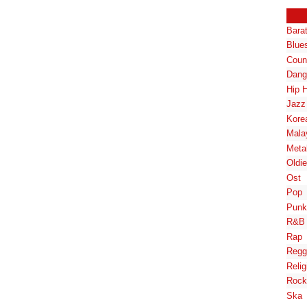
Bara
Blue
Coun
Dang
Hip 
Jazz
Kore
Mala
Meta
Oldi
Ost
Pop
Punk
R&B
Rap
Regg
Relig
Rock
Ska