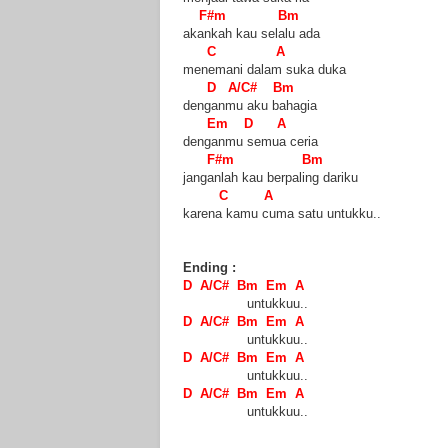
F#m Bm
akankah kau selalu ada
C A
menemani dalam suka duka
D A/C# Bm
denganmu aku bahagia
Em D A
denganmu semua ceria
F#m Bm
janganlah kau berpaling dariku
C A
karena kamu cuma satu untukku..
Ending :
D A/C# Bm Em A
untukkuu..
D A/C# Bm Em A
untukkuu..
D A/C# Bm Em A
untukkuu..
D A/C# Bm Em A
untukkuu..
------------------------------