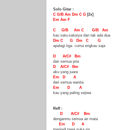
Solo Gitar :
C G/B Am Dm C G
[2x]
Em Am F
C G/B Am C G/B Am
kau satu-satunya dan tak ada dua
Dm C G Dm C G
apalagi tiga cuma engkau saja
D A/C# Bm
dari semua pria
D A/C# Bm
aku yang juara
Em D A
dari semua wanita
Em D A
kau yang paling sejiwa
Reff :
D A/C# Bm
denganmu semua air mata
Em D A
menjadi tawa suka ria