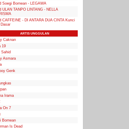
d Soegi Bornean - LEGAWA
d ULAN TANPO LINTANG - NELLA
RISMA
d CAFFEINE - DI ANTARA DUA CINTA Kunci
 Dasar
ARTIS UNGGULAN
y Caknan
 19
a Sahid
y Asmara
a
boy Genk
ungkas
rpan
a Irama
2
la On 7
k
i Bornean
rman Is Dead