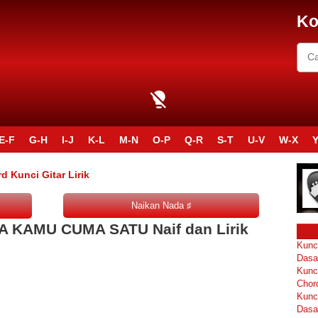
Ko
E-F
G-H
I-J
K-L
M-N
O-P
Q-R
S-T
U-V
W-X
Y
Kunci Gitar Lirik
A KAMU CUMA SATU Naif dan Lirik
Kunc
Dasa
Kunc
Chor
Kunc
Dasa