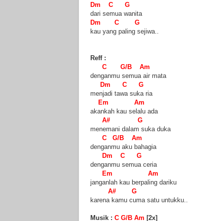
Dm C G
dari semua wanita
Dm C G
kau yang paling sejiwa..
Reff :
C G/B Am
denganmu semua air mata
Dm C G
menjadi tawa suka ria
Em Am
akankah kau selalu ada
A# G
menemani dalam suka duka
C G/B Am
denganmu aku bahagia
Dm C G
denganmu semua ceria
Em Am
janganlah kau berpaling dariku
A# G
karena kamu cuma satu untukku..
Musik :
C G/B Am
[2x]