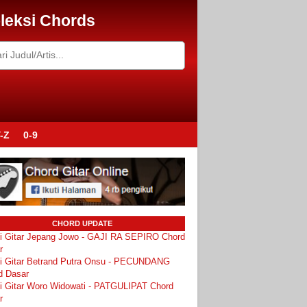
leksi Chords
-Z
0-9
CHORD UPDATE
i Gitar Jepang Jowo - GAJI RA SEPIRO Chord
r
i Gitar Betrand Putra Onsu - PECUNDANG
d Dasar
i Gitar Woro Widowati - PATGULIPAT Chord
r