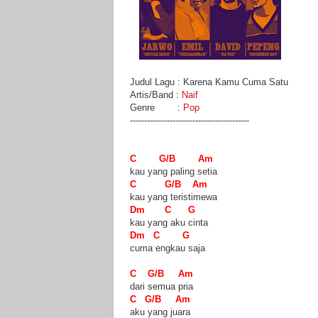
Judul Lagu : Karena Kamu Cuma Satu
Artis/Band :
Naif
Genre :
Pop
------------------------------------------
C G/B Am
kau yang paling setia
C G/B Am
kau yang teristimewa
Dm C G
kau yang aku cinta
Dm C G
cuma engkau saja
C G/B Am
dari semua pria
C G/B Am
aku yang juara