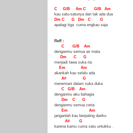
C G/B Am C G/B Am
kau satu-satunya dan tak ada dua
Dm C G Dm C G
apalagi tiga cuma engkau saja
Reff :
C G/B Am
denganmu semua air mata
Dm C G
menjadi tawa suka ria
Em Am
akankah kau selalu ada
A# G
menemani dalam suka duka
C G/B Am
denganmu aku bahagia
Dm C G
denganmu semua ceria
Em Am
janganlah kau berpaling dariku
A# G
karena kamu cuma satu untukku..