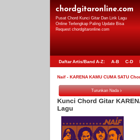
chordgitaronline.com
Pusat Chord Kunci Gitar Dan Lirik Lagu
Online Terlengkap Paling Update Bisa
Request chordgitaronline.com
Daftar Artis/Band A-Z:
A-B
C-D
Naif - KARENA KAMU CUMA SATU Chord 
Kunci Chord Gitar KAREN
Lagu