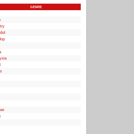
GENRE
t
s
try
dut
Hop
a
ysia
l
es
ae
i