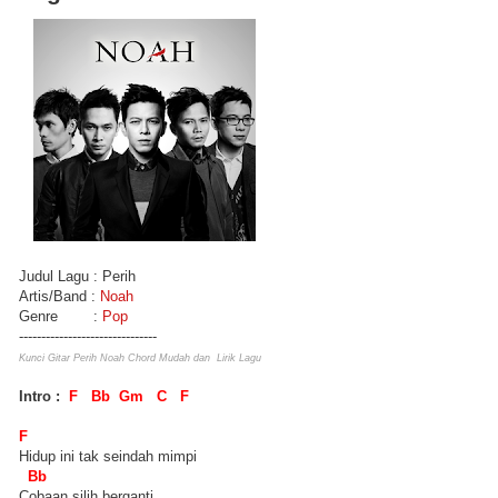
Judul Lagu : Perih
Artis/Band :
Noah
Genre :
Pop
-------------------------------
Kunci Gitar Perih Noah Chord Mudah dan Lirik Lagu
Intro :
F Bb Gm C F
F
Hidup ini tak seindah mimpi
Bb
Cobaan silih berganti