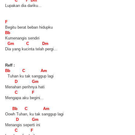
C F Dm
Lupakan dia dariku...
F
Begitu berat beban hidupku
Bb
Kumenangis sendiri
Gm C Dm
Dia yang kucinta telah pergi...
Reff :
Bb C Am
Tuhan ku tak sanggup lagi
D Gm
Menahan perihnya hati
C F
Mengapa aku begini...
Bb C Am
Oowh Tuhan, ku tak sanggup lagi
D Gm
Menangis seperti ini
C F