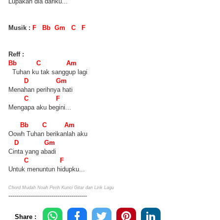
Lupakan dia dariku...
Musik :
F Bb Gm C F
Reff :
Bb C Am
Tuhan ku tak sanggup lagi
D Gm
Menahan perihnya hati
C F
Mengapa aku begini...
Bb C Am
Oowh Tuhan berikanlah aku
D Gm
Cinta yang abadi
C F
Untuk menuntun hidupku...
Chord Mudah Noah Perih Kunci Gitar dan Lirik Lagu
----------------------------------------
Share :