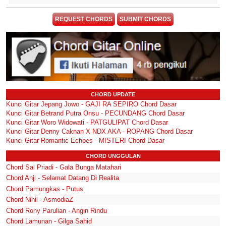
REQUEST CHORDS
SUBMIT CHORDS
CHORD UPDATE
Kunci Gitar Jepang Jowo - GAJI RA SEPIRO Chord Dasar
Kunci Gitar Betrand Putra Onsu - PECUNDANG Chord Dasar
Kunci Gitar Woro Widowati - PATGULIPAT Chord Dasar
Kunci Gitar Denny Caknan X NDX AKA - ROPANG Chord Dasar
Kunci Gitar Romantic Echoes - MISTERI Chord Dasar
CHORD UNGGULAN
Chord Sal Priadi - Gala Bunga Matahari
Chord Anji - Selamat Datang Di Realita
Chord Pamungkas - Putus
Chord Nihil - AsmodiaZ
Chord Rony Parulian - Angin Rindu
Chord Lamunan - Gilga Sahid