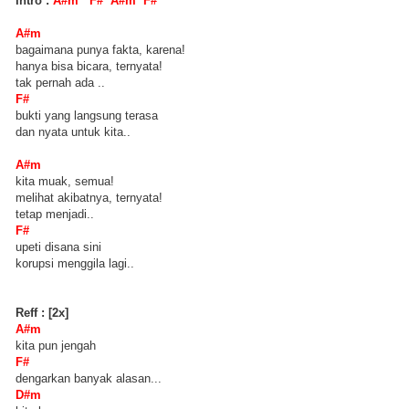
Intro :
A#m F# A#m F#
A#m
bagaimana punya fakta, karena!
hanya bisa bicara, ternyata!
tak pernah ada ..
F#
bukti yang langsung terasa
dan nyata untuk kita..
A#m
kita muak, semua!
melihat akibatnya, ternyata!
tetap menjadi..
F#
upeti disana sini
korupsi menggila lagi..
Reff : [2x]
A#m
kita pun jengah
F#
dengarkan banyak alasan...
D#m