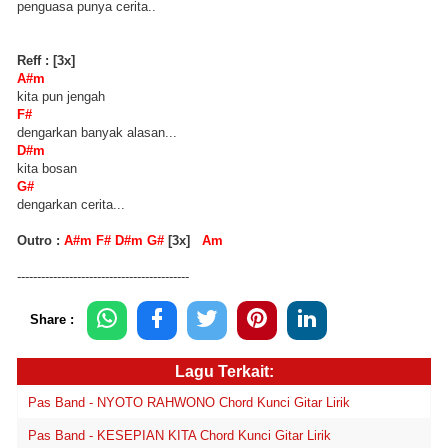
penguasa punya cerita..
Reff : [3x]
A#m
kita pun jengah
F#
dengarkan banyak alasan...
D#m
kita bosan
G#
dengarkan cerita...
Outro :
A#m F# D#m G#
[3x]
Am
-------------------------------------------
Share :
Lagu Terkait:
Pas Band - NYOTO RAHWONO Chord Kunci Gitar Lirik
Pas Band - KESEPIAN KITA Chord Kunci Gitar Lirik