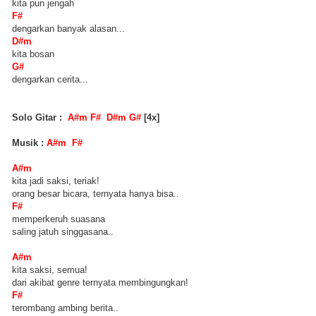
kita pun jengah
F#
dengarkan banyak alasan...
D#m
kita bosan
G#
dengarkan cerita...
Solo Gitar :
A#m F# D#m G#
[4x]
Musik :
A#m F#
A#m
kita jadi saksi, teriak!
orang besar bicara, ternyata hanya bisa..
F#
memperkeruh suasana
saling jatuh singgasana..
A#m
kita saksi, semua!
dari akibat genre ternyata membingungkan!
F#
terombang ambing berita..