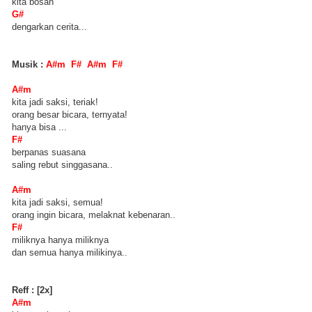
kita bosan
G#
dengarkan cerita...
Musik :
A#m F# A#m F#
A#m
kita jadi saksi, teriak!
orang besar bicara, ternyata!
hanya bisa ...
F#
berpanas suasana
saling rebut singgasana..
A#m
kita jadi saksi, semua!
orang ingin bicara, melaknat kebenaran..
F#
miliknya hanya miliknya
dan semua hanya milikinya..
Reff : [2x]
A#m