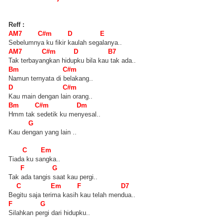
Reff :
AM7 C#m D E
Sebelumnya ku fikir kaulah segalanya..
AM7 C#m D B7
Tak terbayangkan hidupku bila kau tak ada..
Bm C#m
Namun ternyata di belakang..
D C#m
Kau main dengan lain orang..
Bm C#m Dm
Hmm tak sedetik ku menyesal..
G
Kau dengan yang lain ..
C Em
Tiada ku sangka..
F G
Tak ada tangis saat kau pergi..
C Em F D7
Begitu saja terima kasih kau telah mendua..
F G
Silahkan pergi dari hidupku..