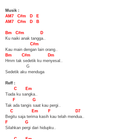
Musik :
AM7 C#m D E
AM7 C#m D B
Bm C#m D
Ku naiki anak tangga..
C#m
Kau main dengan lain orang..
Bm C#m Dm
Hmm tak sedetik ku menyesal..
G
Sedetik aku menduga
Reff :
C Em
Tiada ku sangka..
F G
Tak ada tangis saat kau pergi..
C Em F D7
Begitu saja terima kasih kau telah mendua..
F G
Silahkan pergi dari hidupku..
C Em