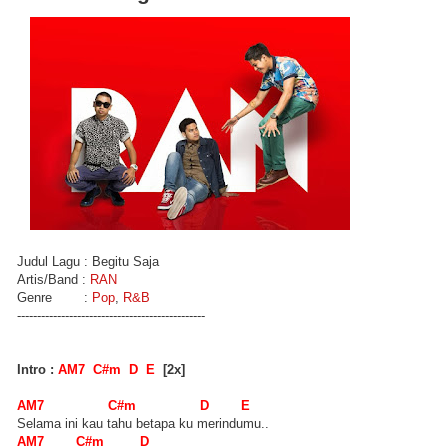
Judul Lagu : Begitu Saja
Artis/Band :
RAN
Genre :
Pop
,
R&B
-----------------------------------------------
Intro :
AM7 C#m D E
[2x]
AM7 C#m D E
Selama ini kau tahu betapa ku merindumu..
AM7 C#m D