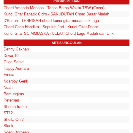
CHORD PILIHAN
Chord Amanda Manopo - Tanpa Batas Waktu TBW (Cover)
Kunci Gitar Fanatik Cidro - SAKUDUTAN Chord Dasar Mudah
D'Basuh - TERPISAH chord kunci gitar mudah lirik lagu
Chord Caca Handika - Sepuluh Jari - Kunci Gitar Dasar
Kunci Gitar SCIMMIASKA - LELAH Chord Lagu Mudah dan Lirik
ARTIS UNGGULAN
Denny Caknan
Dewa 19
Gilga Sahid
Happy Asmara
Hindia
Ndarboy Genk
Noah
Pamungkas
Peterpan
Rhoma Irama
ST12
Sheila On 7
Slank
Soegi Bornean