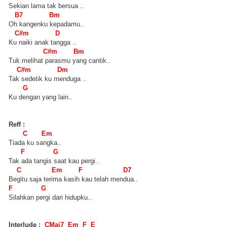
Sekian lama tak bersua ..
B7 Bm
Oh kangenku kepadamu..
C#m D
Ku naiki anak tangga ..
C#m Bm
Tuk melihat parasmu yang cantik..
C#m Dm
Tak sedetik ku menduga ..
G
Ku dengan yang lain..
Reff :
C Em
Tiada ku sangka..
F G
Tak ada tangis saat kau pergi..
C Em F D7
Begitu saja terima kasih kau telah mendua..
F G
Silahkan pergi dari hidupku..
Interlude :
CMaj7 Em F E