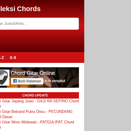
leksi Chords
-Z
0-9
CHORD UPDATE
i Gitar Jepang Jowo - GAJI RA SEPIRO Chord
r
i Gitar Betrand Putra Onsu - PECUNDANG
d Dasar
i Gitar Woro Widowati - PATGULIPAT Chord
r