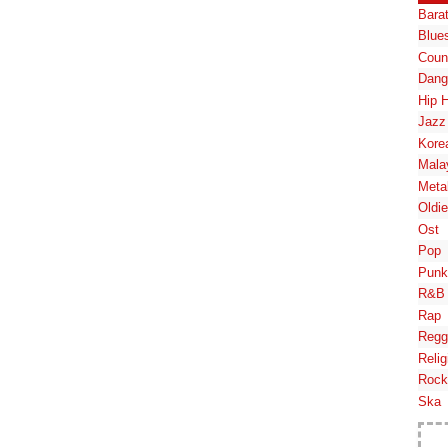
Bara
Blue
Coun
Dang
Hip 
Jazz
Kore
Mala
Meta
Oldi
Ost
Pop
Punk
R&B
Rap
Regg
Relig
Rock
Ska