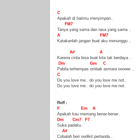
C
Apakah di hatimu menyimpan..
FM7
Tanya yang sama dan rasa yang sama ..
A FM7
Katakanlah jangan buat aku menunggu ..
A# A
Karena cinta bisa buat kita tak berdaya ..
Dm Gm C
Pabila terhempas ombak asmara oooww ..
C
Do you love me.. do you love me not..
Do you love me.. do you love me not..
Reff :
F Em A
Apakah kau memang benar-benar..
Dm Cm7 F7
Suka padaku..
A#
Cobalah beri sedikit pertanda ..