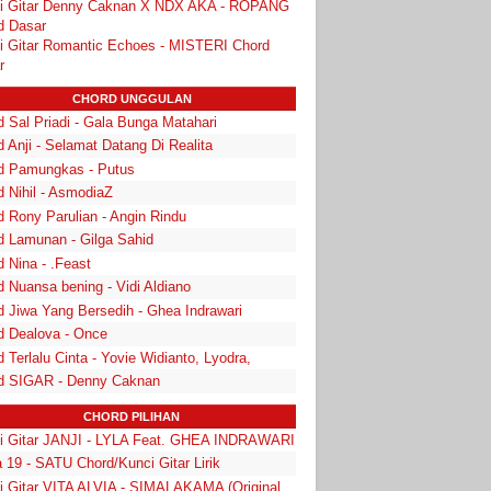
i Gitar Denny Caknan X NDX AKA - ROPANG
d Dasar
i Gitar Romantic Echoes - MISTERI Chord
r
CHORD UNGGULAN
 Sal Priadi - Gala Bunga Matahari
 Anji - Selamat Datang Di Realita
d Pamungkas - Putus
d Nihil - AsmodiaZ
d Rony Parulian - Angin Rindu
d Lamunan - Gilga Sahid
 Nina - .Feast
 Nuansa bening - Vidi Aldiano
d Jiwa Yang Bersedih - Ghea Indrawari
d Dealova - Once
 Terlalu Cinta - Yovie Widianto, Lyodra,
d SIGAR - Denny Caknan
CHORD PILIHAN
i Gitar JANJI - LYLA Feat. GHEA INDRAWARI
 19 - SATU Chord/Kunci Gitar Lirik
i Gitar VITA ALVIA - SIMALAKAMA (Original