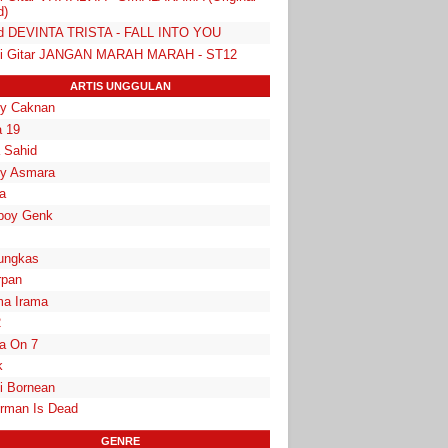
d)
d DEVINTA TRISTA - FALL INTO YOU
i Gitar JANGAN MARAH MARAH - ST12
ARTIS UNGGULAN
y Caknan
 19
a Sahid
y Asmara
a
boy Genk
ungkas
rpan
a Irama
2
la On 7
k
i Bornean
rman Is Dead
GENRE