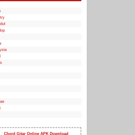
t
s
try
dut
Hop
a
ysia
l
es
ae
i
Chord Gitar Online APK Download