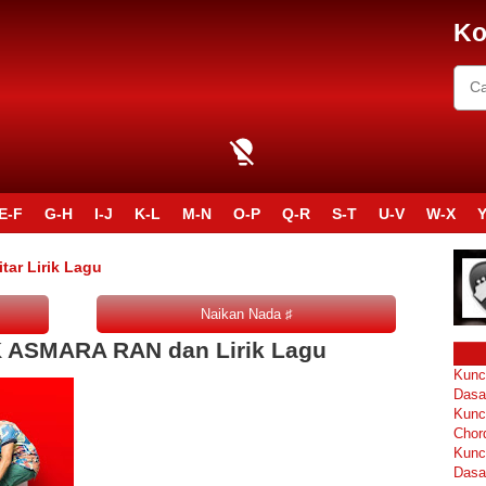
Ko
E-F
G-H
I-J
K-L
M-N
O-P
Q-R
S-T
U-V
W-X
Y
ar Lirik Lagu
K ASMARA RAN dan Lirik Lagu
Kunc
Dasa
Kunc
Chor
Kunc
Dasa