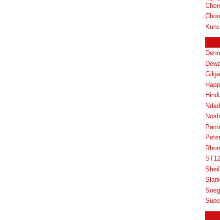
Chor
Chor
Kunc
Denn
Dewa
Gilg
Happ
Hindi
Ndar
Noah
Pam
Pete
Rhom
ST1
Shei
Slan
Soeg
Supe