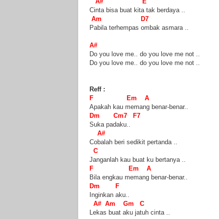
A# E
Cinta bisa buat kita tak berdaya ..
Am D7
Pabila terhempas ombak asmara ..
A#
Do you love me.. do you love me not ..
Do you love me.. do you love me not ..
Reff :
F Em A
Apakah kau memang benar-benar..
Dm Cm7 F7
Suka padaku..
A#
Cobalah beri sedikit pertanda ..
C
Janganlah kau buat ku bertanya ..
F Em A
Bila engkau memang benar-benar..
Dm F
Inginkan aku..
A# Am Gm C
Lekas buat aku jatuh cinta ..