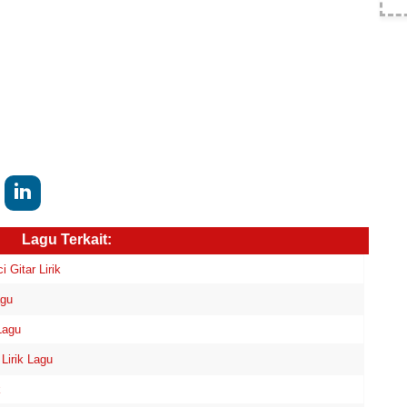
Lagu Terkait:
itar Lirik
agu
Lagu
irik Lagu
k