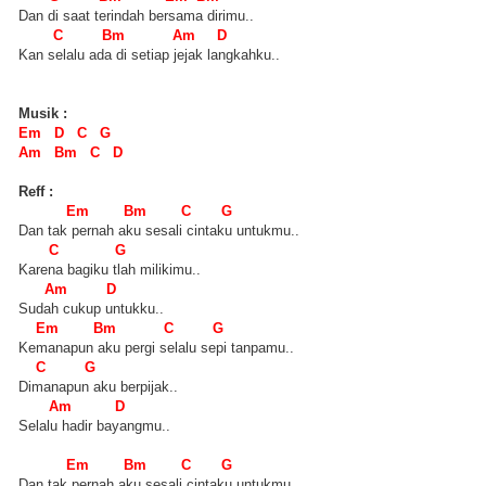
Dan di saat terindah bersama dirimu..
C Bm Am D
Kan selalu ada di setiap jejak langkahku..
Musik :
Em D C G
Am Bm C D
Reff :
Em Bm C G
Dan tak pernah aku sesali cintaku untukmu..
C G
Karena bagiku tlah milikimu..
Am D
Sudah cukup untukku..
Em Bm C G
Kemanapun aku pergi selalu sepi tanpamu..
C G
Dimanapun aku berpijak..
Am D
Selalu hadir bayangmu..
Em Bm C G
Dan tak pernah aku sesali cintaku untukmu..