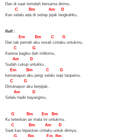
Dan di saat terindah bersama dirimu..
C Bm Am D
Kan selalu ada di setiap jejak langkahku..
Reff :
Em Bm C G
Dan tak pernah aku sesali cintaku untukmu..
C G
Karena bagiku tlah milikimu..
Am D
Sudah cukup untukku..
Em Bm C G
kemanapun aku pergi selalu sepi tanpamu..
C G
Dimanapun aku berpijak..
Am D
Selalu hadir bayangmu..
G Bm Em Bm
Ku teteskan air mata ini untukmu..
C Bm Am D
Saat kau lepaskan cintaku untuk dirinya..
G Bm Em Bm