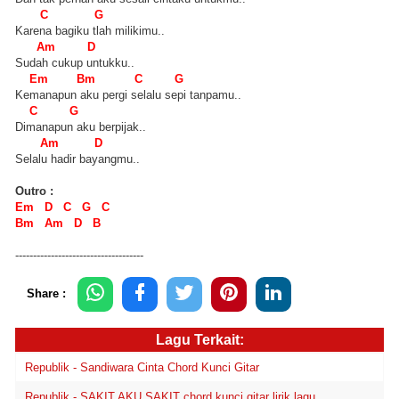
C G
Karena bagiku tlah milikimu..
Am D
Sudah cukup untukku..
Em Bm C G
Kemanapun aku pergi selalu sepi tanpamu..
C G
Dimanapun aku berpijak..
Am D
Selalu hadir bayangmu..
Outro :
Em D C G C
Bm Am D B
------------------------------------
Share :
Lagu Terkait:
Republik - Sandiwara Cinta Chord Kunci Gitar
Republik - SAKIT AKU SAKIT chord kunci gitar lirik lagu