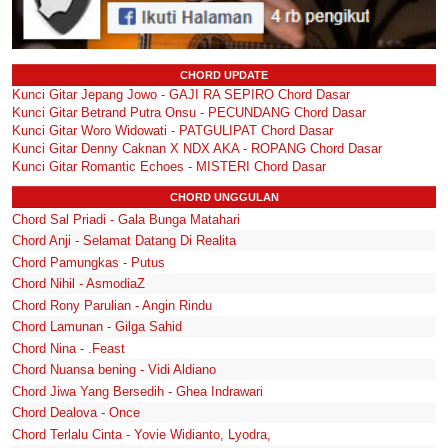
CHORD UPDATE
Kunci Gitar Jepang Jowo - GAJI RA SEPIRO Chord Dasar
Kunci Gitar Betrand Putra Onsu - PECUNDANG Chord Dasar
Kunci Gitar Woro Widowati - PATGULIPAT Chord Dasar
Kunci Gitar Denny Caknan X NDX AKA - ROPANG Chord Dasar
Kunci Gitar Romantic Echoes - MISTERI Chord Dasar
CHORD UNGGULAN
Chord Sal Priadi - Gala Bunga Matahari
Chord Anji - Selamat Datang Di Realita
Chord Pamungkas - Putus
Chord Nihil - AsmodiaZ
Chord Rony Parulian - Angin Rindu
Chord Lamunan - Gilga Sahid
Chord Nina - .Feast
Chord Nuansa bening - Vidi Aldiano
Chord Jiwa Yang Bersedih - Ghea Indrawari
Chord Dealova - Once
Chord Terlalu Cinta - Yovie Widianto, Lyodra,