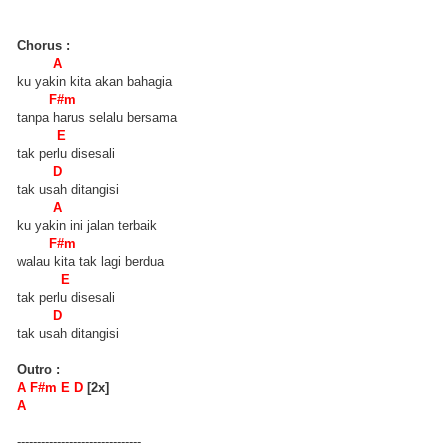
Chorus :
A
ku yakin kita akan bahagia
F#m
tanpa harus selalu bersama
E
tak perlu disesali
D
tak usah ditangisi
A
ku yakin ini jalan terbaik
F#m
walau kita tak lagi berdua
E
tak perlu disesali
D
tak usah ditangisi
Outro :
A F#m E D
[2x]
A
-------------------------------