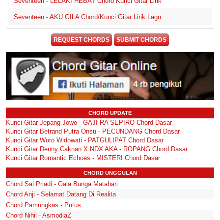
Seventeen - LELAKI HEBAT Chord Kunci Gitar Lirik
Seventeen - AKU GILA Chord/Kunci Gitar Lirik Lagu
REQUEST CHORDS
SUBMIT CHORDS
CHORD UPDATE
Kunci Gitar Jepang Jowo - GAJI RA SEPIRO Chord Dasar
Kunci Gitar Betrand Putra Onsu - PECUNDANG Chord Dasar
Kunci Gitar Woro Widowati - PATGULIPAT Chord Dasar
Kunci Gitar Denny Caknan X NDX AKA - ROPANG Chord Dasar
Kunci Gitar Romantic Echoes - MISTERI Chord Dasar
CHORD UNGGULAN
Chord Sal Priadi - Gala Bunga Matahari
Chord Anji - Selamat Datang Di Realita
Chord Pamungkas - Putus
Chord Nihil - AsmodiaZ