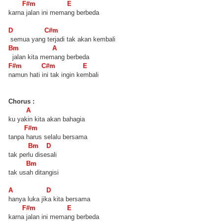
F#m E
karna jalan ini memang berbeda
D C#m
semua yang terjadi tak akan kembali
Bm A
jalan kita memang berbeda
F#m C#m E
namun hati ini tak ingin kembali
Chorus :
A
ku yakin kita akan bahagia
F#m
tanpa harus selalu bersama
Bm D
tak perlu disesali
Bm
tak usah ditangisi
A D
hanya luka jika kita bersama
F#m E
karna jalan ini memang berbeda