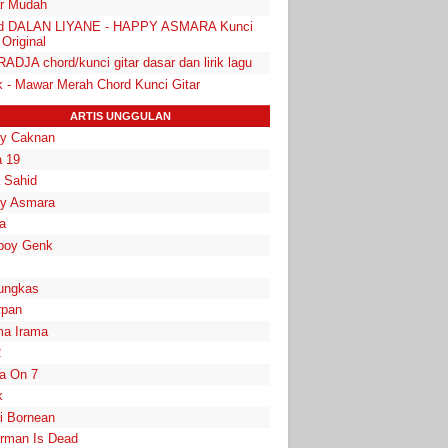
r Mudah
d DALAN LIYANE - HAPPY ASMARA Kunci
 Original
- RADJA chord/kunci gitar dasar dan lirik lagu
k - Mawar Merah Chord Kunci Gitar
ARTIS UNGGULAN
y Caknan
 19
a Sahid
y Asmara
a
boy Genk
ungkas
rpan
a Irama
2
la On 7
k
i Bornean
rman Is Dead