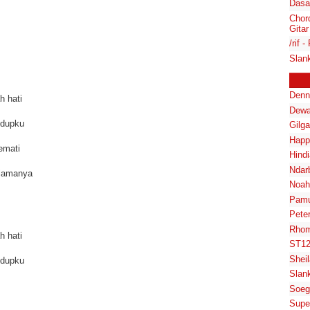
Dasa
Chor
Gitar
/rif 
Slan
Denn
h hati
Dewa
idupku
Gilg
Happ
emati
Hindi
Ndar
elamanya
Noah
Pam
Pete
Rhom
h hati
ST1
Shei
idupku
Slan
Soeg
Supe