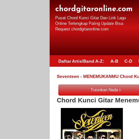
chordgitaronline.com
Pusat Chord Kunci Gitar Dan Lirik Lagu
Online Terlengkap Paling Update Bisa
Request chordgitaronline.com
Daftar Artis/Band A-Z:
A-B
C-D
Seventeen - MENEMUKANMU Chord Kunc
Chord Kunci Gitar Menem