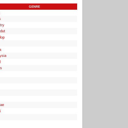
GENRE
t
s
try
dut
Hop
a
ysia
l
es
ae
i