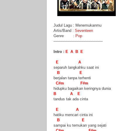
Judul Lagu : Menemukanmu
Artis/Band :
Seventeen
Genre :
Pop
------------------------------------------
Intro :
E A B E
E A
separuh langkahku saat ini
B E
berjalan tanpa terhenti
C#m F#m
hidupku bagaikan keringnya dunia
B A E
tandus tak ada cinta
E A
hatiku mencari cinta ini
B E
sampai ku temukan yang sejati
C#m F#m