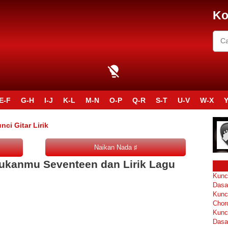
Ko
E-F
G-H
I-J
K-L
M-N
O-P
Q-R
S-T
U-V
W-X
Y
i Gitar Lirik
ukanmu Seventeen dan Lirik Lagu
Kunc
Dasa
Kunc
Chor
Kunc
Dasa