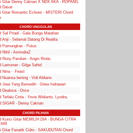
i Gitar Denny Caknan X NDX AKA - ROPANG
d Dasar
i Gitar Romantic Echoes - MISTERI Chord
r
CHORD UNGGULAN
 Sal Priadi - Gala Bunga Matahari
 Anji - Selamat Datang Di Realita
d Pamungkas - Putus
d Nihil - AsmodiaZ
d Rony Parulian - Angin Rindu
d Lamunan - Gilga Sahid
 Nina - .Feast
 Nuansa bening - Vidi Aldiano
d Jiwa Yang Bersedih - Ghea Indrawari
d Dealova - Once
 Terlalu Cinta - Yovie Widianto, Lyodra,
d SIGAR - Denny Caknan
CHORD PILIHAN
d Kunci Gitar MEMILIH DIA - BUNGA CITRA
TARI
i Gitar Fanatik Cidro - SAKUDUTAN Chord