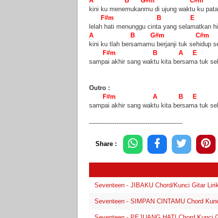
A B G#m C#m
kini ku menemukanmu di ujung waktu ku pata
F#m B E
lelah hati menunggu cinta yang selamatkan h
A B G#m C#m
kini ku tlah bersamamu berjanji tuk sehidup s
F#m B A E
sampai akhir sang waktu kita bersama tuk s
Outro :
F#m A B E
sampai akhir sang waktu kita bersama tuk se
------------------------------------------------
Share :
Seventeen - JIBAKU Chord/Kunci Gitar Liri
Seventeen - SIMPAN CINTAMU Chord Kunci 
Seventeen - PEJUANG HATI Chord Kunci Git