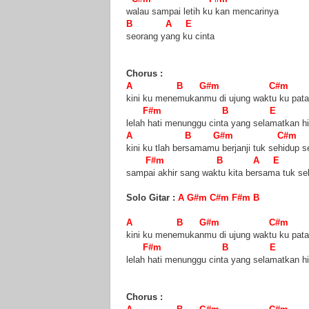
walau sampai letih ku kan mencarinya
B A E
seorang yang ku cinta
Chorus :
A B G#m C#m
kini ku menemukanmu di ujung waktu ku pata
F#m B E
lelah hati menunggu cinta yang selamatkan h
A B G#m C#m
kini ku tlah bersamamu berjanji tuk sehidup s
F#m B A E
sampai akhir sang waktu kita bersama tuk s
Solo Gitar :
A G#m C#m F#m B
A B G#m C#m
kini ku menemukanmu di ujung waktu ku pata
F#m B E
lelah hati menunggu cinta yang selamatkan h
Chorus :