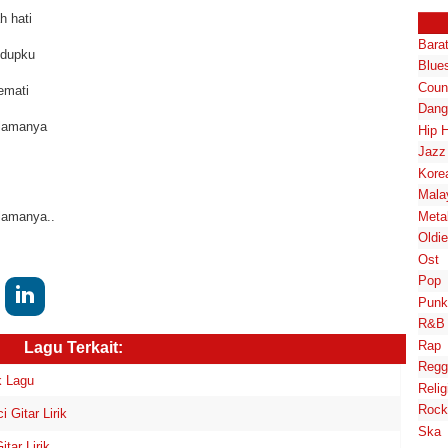
h hati
Bara
idupku
Blue
Coun
emati
Dang
elamanya
Hip 
Jazz
Kore
Mala
lamanya..
Meta
Oldi
Ost
Pop
Punk
R&B
Rap
Lagu Terkait:
Regg
k Lagu
Relig
Rock
Gitar Lirik
Ska
ar Lirik