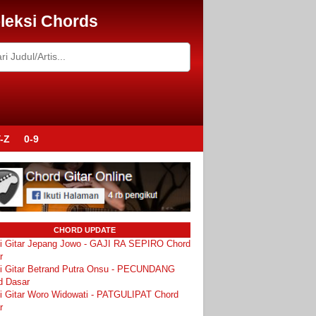
leksi Chords
-Z
0-9
CHORD UPDATE
i Gitar Jepang Jowo - GAJI RA SEPIRO Chord
r
i Gitar Betrand Putra Onsu - PECUNDANG
d Dasar
i Gitar Woro Widowati - PATGULIPAT Chord
r