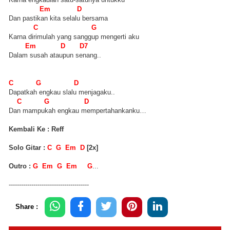
Em D
Dan pastikan kita selalu bersama
C G
Karna dirimulah yang sanggup mengerti aku
Em D D7
Dalam susah ataupun senang..
C G D
Dapatkah engkau slalu menjagaku..
C G D
Dan mampukah engkau mempertahankanku…
Kembali Ke : Reff
Solo Gitar :
C G Em D
[2x]
Outro :
G Em G Em G
...
---------------------------------------
Share :