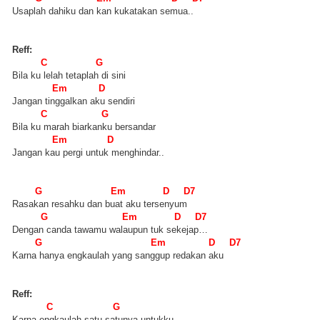
Usaplah dahiku dan kan kukatakan semua..
Reff:
C G
Bila ku lelah tetaplah di sini
Em D
Jangan tinggalkan aku sendiri
C G
Bila ku marah biarkanku bersandar
Em D
Jangan kau pergi untuk menghindar..
G Em D D7
Rasakan resahku dan buat aku tersenyum
G Em D D7
Dengan canda tawamu walaupun tuk sekejap…
G Em D D7
Karna hanya engkaulah yang sanggup redakan aku
Reff:
C G
Karna engkaulah satu-satunya untukku