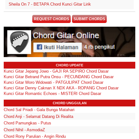
Sheila On 7 - BETAPA Chord Kunci Gitar Lirik
REQUEST CHORDS
SUBMIT CHORDS
CHORD UPDATE
Kunci Gitar Jepang Jowo - GAJI RA SEPIRO Chord Dasar
Kunci Gitar Betrand Putra Onsu - PECUNDANG Chord Dasar
Kunci Gitar Woro Widowati - PATGULIPAT Chord Dasar
Kunci Gitar Denny Caknan X NDX AKA - ROPANG Chord Dasar
Kunci Gitar Romantic Echoes - MISTERI Chord Dasar
CHORD UNGGULAN
Chord Sal Priadi - Gala Bunga Matahari
Chord Anji - Selamat Datang Di Realita
Chord Pamungkas - Putus
Chord Nihil - AsmodiaZ
Chord Rony Parulian - Angin Rindu