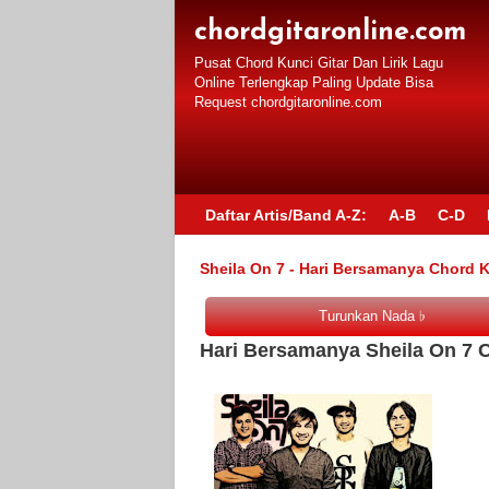
chordgitaronline.com
Pusat Chord Kunci Gitar Dan Lirik Lagu
Online Terlengkap Paling Update Bisa
Request chordgitaronline.com
Daftar Artis/Band A-Z:
A-B
C-D
Sheila On 7 - Hari Bersamanya Chord K
Hari Bersamanya Sheila On 7 C