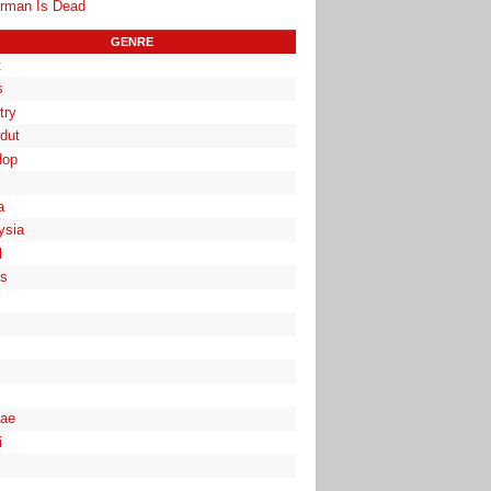
rman Is Dead
GENRE
t
s
try
dut
Hop
a
ysia
l
es
ae
i