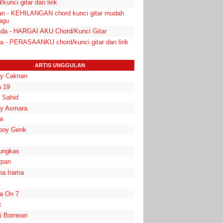
/kunci gitar dan lirik
an - KEHILANGAN chord kunci gitar mudah
lagu
da - HARGAI AKU Chord/Kunci Gitar
ta - PERASAANKU chord/kunci gitar dan lirik
ARTIS UNGGULAN
y Caknan
 19
a Sahid
y Asmara
a
boy Genk
ungkas
rpan
a Irama
2
la On 7
k
i Bornean