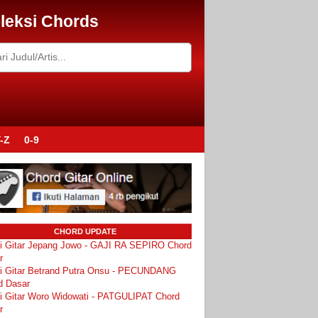
leksi Chords
-Z
0-9
CHORD UPDATE
i Gitar Jepang Jowo - GAJI RA SEPIRO Chord
r
i Gitar Betrand Putra Onsu - PECUNDANG
d Dasar
i Gitar Woro Widowati - PATGULIPAT Chord
r