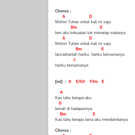
Chorus :
A D
Mohon Tuhan untuk kali ini saja
Bm E
beri aku kekuatan tuk menatap matanya
A D
Mohon Tuhan untuk kali ini saja
Bm E
lancarkanlah hariku, hariku bersamanya
A
hariku bersamanya
[int] :
A E/G# F#m E
A
Kau tahu betapa aku
D
lemah di hadapannya
Bm E
Kau tahu berapa lama aku mendambanya
Chorus :