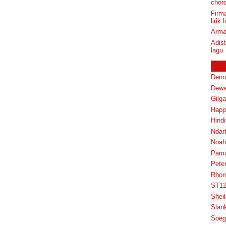
chord
Firm
lirik 
Arma
Adis
lagu
Denn
Dewa
Gilg
Happ
Hindi
Ndar
Noah
Pam
Pete
Rhom
ST1
Shei
Slan
Soeg