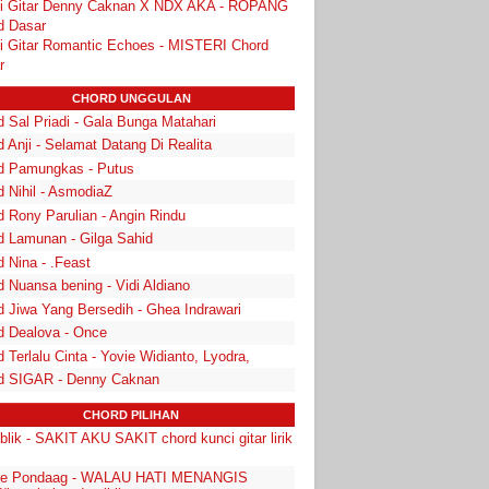
i Gitar Denny Caknan X NDX AKA - ROPANG
d Dasar
i Gitar Romantic Echoes - MISTERI Chord
r
CHORD UNGGULAN
 Sal Priadi - Gala Bunga Matahari
 Anji - Selamat Datang Di Realita
d Pamungkas - Putus
d Nihil - AsmodiaZ
d Rony Parulian - Angin Rindu
d Lamunan - Gilga Sahid
 Nina - .Feast
 Nuansa bening - Vidi Aldiano
d Jiwa Yang Bersedih - Ghea Indrawari
d Dealova - Once
 Terlalu Cinta - Yovie Widianto, Lyodra,
d SIGAR - Denny Caknan
CHORD PILIHAN
lik - SAKIT AKU SAKIT chord kunci gitar lirik
e Pondaag - WALAU HATI MENANGIS