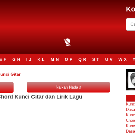
Ko
E-F
G-H
I-J
K-L
M-N
O-P
Q-R
S-T
U-V
W-X
Y
unci Gitar
hord Kunci Gitar dan Lirik Lagu
Kunc
Dasa
Kunc
Chor
Kunc
Dasa