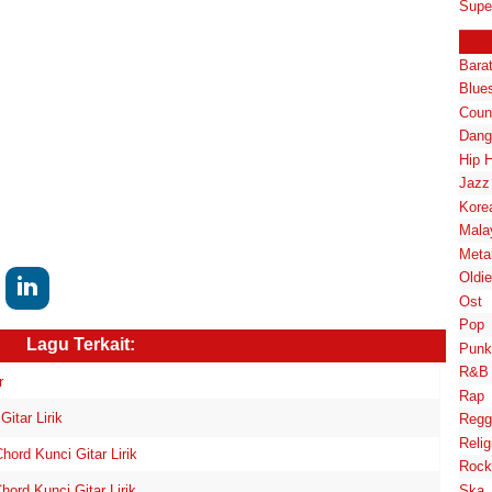
Supe
Bara
Blue
Coun
Dang
Hip 
Jazz
Kore
Mala
Meta
Oldi
Ost
Pop
Lagu Terkait:
Punk
R&B
r
Rap
itar Lirik
Regg
Relig
rd Kunci Gitar Lirik
Rock
rd Kunci Gitar Lirik
Ska