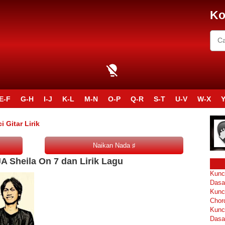
Ko
E-F
G-H
I-J
K-L
M-N
O-P
Q-R
S-T
U-V
W-X
Y
 Gitar Lirik
 Sheila On 7 dan Lirik Lagu
Kunc
Dasa
Kunc
Chor
Kunc
Dasa