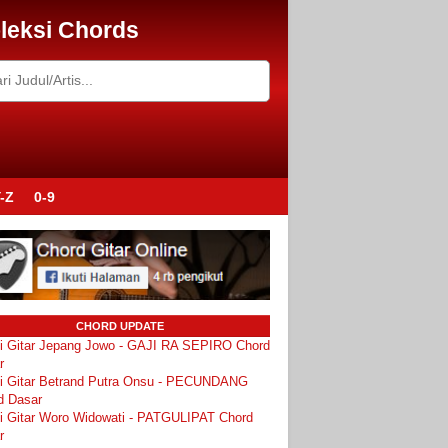
leksi Chords
-Z
0-9
CHORD UPDATE
i Gitar Jepang Jowo - GAJI RA SEPIRO Chord
r
i Gitar Betrand Putra Onsu - PECUNDANG
d Dasar
i Gitar Woro Widowati - PATGULIPAT Chord
r