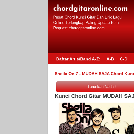
chordgitaronline.com
Pusat Chord Kunci Gitar Dan Lirik Lagu
Online Terlengkap Paling Update Bisa
Request chordgitaronline.com
Daftar Artis/Band A-Z:
A-B
C-D
Sheila On 7 - MUDAH SAJA Chord Kunci
Kunci Chord Gitar MUDAH SAJA