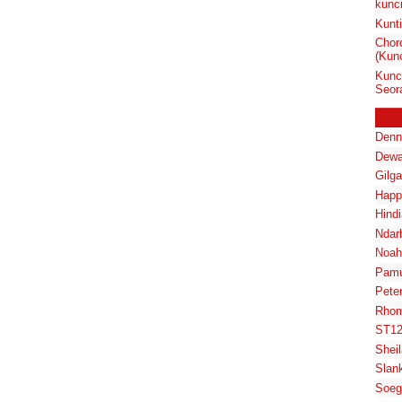
kunci
Kunt
Chor
(Kunc
Kunc
Seor
Denn
Dewa
Gilg
Happ
Hindi
Ndar
Noah
Pam
Pete
Rhom
ST1
Shei
Slan
Soeg