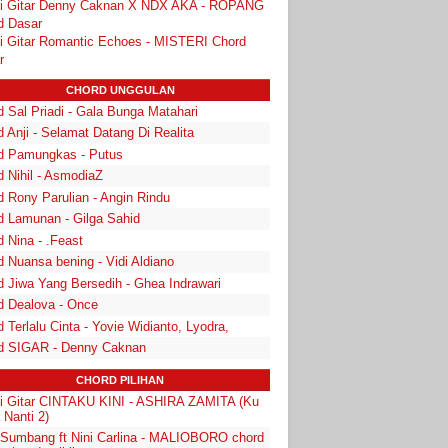
i Gitar Denny Caknan X NDX AKA - ROPANG
d Dasar
i Gitar Romantic Echoes - MISTERI Chord
r
CHORD UNGGULAN
 Sal Priadi - Gala Bunga Matahari
 Anji - Selamat Datang Di Realita
d Pamungkas - Putus
d Nihil - AsmodiaZ
d Rony Parulian - Angin Rindu
d Lamunan - Gilga Sahid
 Nina - .Feast
 Nuansa bening - Vidi Aldiano
d Jiwa Yang Bersedih - Ghea Indrawari
d Dealova - Once
 Terlalu Cinta - Yovie Widianto, Lyodra,
d SIGAR - Denny Caknan
CHORD PILIHAN
i Gitar CINTAKU KINI - ASHIRA ZAMITA (Ku
 Nanti 2)
 Sumbang ft Nini Carlina - MALIOBORO chord