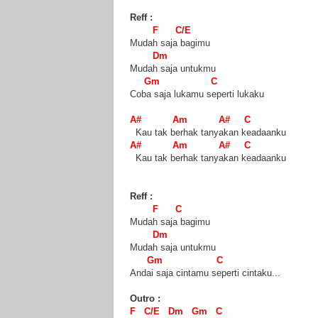
Reff :
F C/E
Mudah saja bagimu
Dm
Mudah saja untukmu
Gm C
Coba saja lukamu seperti lukaku
A# Am A# C
Kau tak berhak tanyakan keadaanku
A# Am A# C
Kau tak berhak tanyakan keadaanku
Reff :
F C
Mudah saja bagimu
Dm
Mudah saja untukmu
Gm C
Andai saja cintamu seperti cintaku...
Outro :
F C/E Dm Gm C