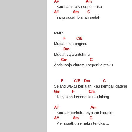
A# Am
Kau harus bisa seperti aku
A# Am C
Yang sudah biarlah sudah
Reff :
F C/E
Mudah saja bagimu
Dm
Mudah saja untukmu
Gm C
Andai saja cintamu seperti cintaku
F C/E Dm C
Selang waktu berjalan kau kembali datang
Gm F C/E
Tanyakan keadaanku ku bilang
A# Am
Kau tak berhak tanyakan hidupku
A# Am C
Membuatku semakin terluka ...