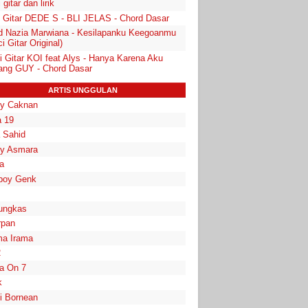
 gitar dan lirik
i Gitar DEDE S - BLI JELAS - Chord Dasar
d Nazia Marwiana - Kesilapanku Keegoanmu
i Gitar Original)
i Gitar KOI feat Alys - Hanya Karena Aku
ang GUY - Chord Dasar
ARTIS UNGGULAN
y Caknan
 19
a Sahid
y Asmara
a
boy Genk
ungkas
rpan
a Irama
2
la On 7
k
i Bornean