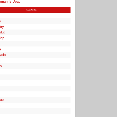
rman Is Dead
GENRE
t
s
try
dut
Hop
a
ysia
l
es
ae
i