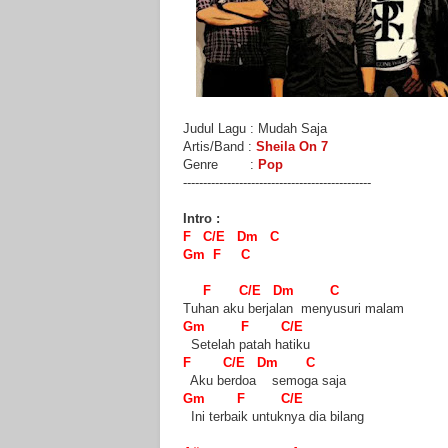
Judul Lagu : Mudah Saja
Artis/Band :
Sheila On 7
Genre :
Pop
-----------------------------------------------
Intro :
F C/E Dm C
Gm F C
F C/E Dm C
Tuhan aku berjalan menyusuri malam
Gm F C/E
Setelah patah hatiku
F C/E Dm C
Aku berdoa semoga saja
Gm F C/E
Ini terbaik untuknya dia bilang