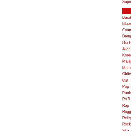
Supe
Bara
Blue
Coun
Dang
Hip 
Jazz
Kore
Mala
Meta
Oldi
Ost
Pop
Punk
R&B
Rap
Regg
Relig
Rock
Ska