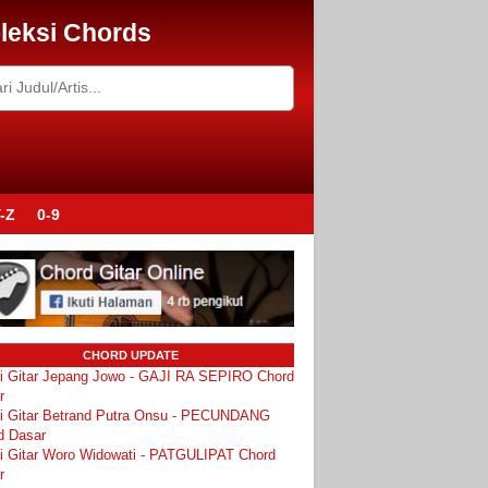
leksi Chords
-Z
0-9
CHORD UPDATE
i Gitar Jepang Jowo - GAJI RA SEPIRO Chord
r
i Gitar Betrand Putra Onsu - PECUNDANG
d Dasar
i Gitar Woro Widowati - PATGULIPAT Chord
r