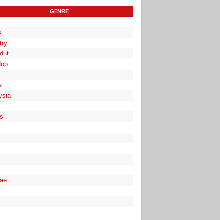
GENRE
t
s
try
dut
Hop
a
ysia
l
es
ae
i