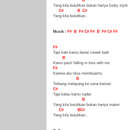
B
Yang kita butuhkan bukan hanya funky style
C# B C#
Yang kita butuhkan...
Musik :
F# B F# C# F# B F# C# F#
F#
Tapi kalo kamu benar cewek baik
B
Kamu pasti falling in love with me
F#
Karena aku bisa membuaimu
B
Terbang melayang ke sana kemari
C#
Tapi kalau kamu sadar
B
Yang kita butuhkan bukan hanya materi
C# BC#
Yang kita butuhkan...