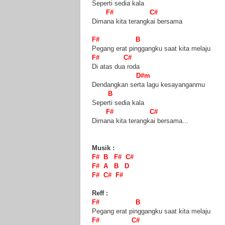
Seperti sedia kala
F# C#
Dimana kita terangkai bersama
F# B
Pegang erat pinggangku saat kita melaju
F# C#
Di atas dua roda
D#m
Dendangkan serta lagu kesayanganmu
B
Seperti sedia kala
F# C#
Dimana kita terangkai bersama...
Musik :
F# B F# C#
F# A B D
F# C# F#
Reff :
F# B
Pegang erat pinggangku saat kita melaju
F# C#