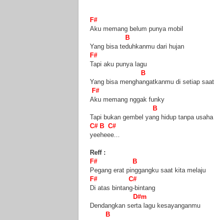
F#
Aku memang belum punya mobil
B
Yang bisa teduhkanmu dari hujan
F#
Tapi aku punya lagu
B
Yang bisa menghangatkanmu di setiap saat
F#
Aku memang nggak funky
B
Tapi bukan gembel yang hidup tanpa usaha
C# B C#
yeeheee...
Reff :
F# B
Pegang erat pinggangku saat kita melaju
F# C#
Di atas bintang-bintang
D#m
Dendangkan serta lagu kesayanganmu
B