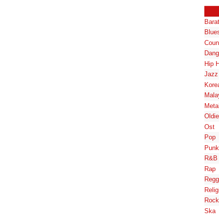
Bara
Blue
Coun
Dang
Hip 
Jazz
Kore
Mala
Meta
Oldi
Ost
Pop
Punk
R&B
Rap
Regg
Relig
Rock
Ska