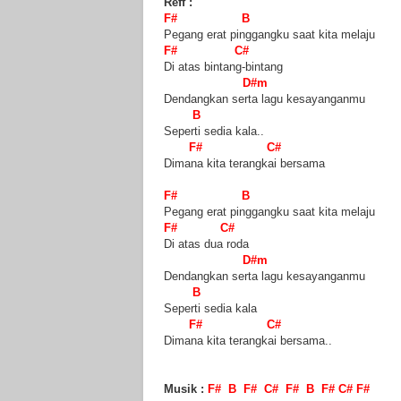
Reff :
F# B
Pegang erat pinggangku saat kita melaju
F# C#
Di atas bintang-bintang
D#m
Dendangkan serta lagu kesayanganmu
B
Seperti sedia kala..
F# C#
Dimana kita terangkai bersama
F# B
Pegang erat pinggangku saat kita melaju
F# C#
Di atas dua roda
D#m
Dendangkan serta lagu kesayanganmu
B
Seperti sedia kala
F# C#
Dimana kita terangkai bersama..
Musik :
F# B F# C# F# B F# C# F#