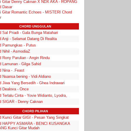
i Gitar Denny Caknan X NDX AKA - ROPANG
d Dasar
i Gitar Romantic Echoes - MISTERI Chord
r
CHORD UNGGULAN
 Sal Priadi - Gala Bunga Matahari
 Anji - Selamat Datang Di Realita
d Pamungkas - Putus
d Nihil - AsmodiaZ
d Rony Parulian - Angin Rindu
d Lamunan - Gilga Sahid
 Nina - .Feast
 Nuansa bening - Vidi Aldiano
d Jiwa Yang Bersedih - Ghea Indrawari
d Dealova - Once
 Terlalu Cinta - Yovie Widianto, Lyodra,
d SIGAR - Denny Caknan
CHORD PILIHAN
d Kunci Gitar GIGI - Pesan Yang Singkat
rd HAPPY ASMARA - BENCI KUSANGKA
NG Kunci Gitar Mudah