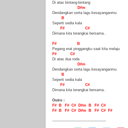
Di atas bintang-bintang
D#m
Dendangkan serta lagu kesayanganmu
B
Seperti sedia kala
F# C#
Dimana kita terangkai bersama..
F# B
Pegang erat pinggangku saat kita melaju
F# C#
Di atas dua roda
D#m
Dendangkan serta lagu kesayanganmu
B
Seperti sedia kala
F# C#
Dimana kita terangkai bersama..
Outro :
F# B F# C# D#m B F# C#
F# B F# C# D#m B F# C# F#
-----------------------------------------------