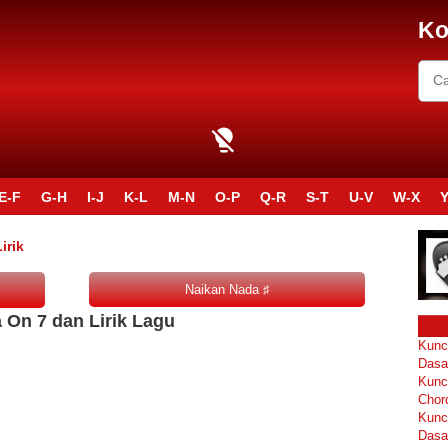
Ko
E-F
G-H
I-J
K-L
M-N
O-P
Q-R
S-T
U-V
W-X
Y
irik
 On 7 dan Lirik Lagu
Kunc
Dasa
Kunc
Chor
Kunc
Dasa