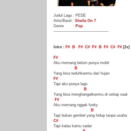
Judul Lagu : PEDE
Artis/Band :
Sheila On 7
Genre :
Pop
-----------------------------------------------
Intro :
F# B F# C# F# B F# C# F#
[2x]
F#
Aku memang belum punya mobil
B
Yang bisa teduhkanmu dari hujan
F#
Tapi aku punya lagu
B
Yang bisa menghangatkanmu di setiap saat
F#
Aku memang nggak funky
B
Tapi bukan gembel yang hidup tanpa usaha
C#
Tapi kalau kamu sadar