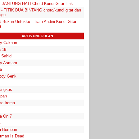
 - JANTUNG HATI Chord Kunci Gitar Lirik
i - TITIK DUA BINTANG chord/kunci gitar dan
lagu
 Bukan Untukku - Tiara Andini Kunci Gitar
r
ARTIS UNGGULAN
y Caknan
 19
a Sahid
y Asmara
a
boy Genk
ungkas
rpan
a Irama
2
la On 7
k
i Bornean
rman Is Dead