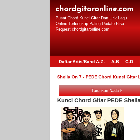
chordgitaronline.com
Pusat Chord Kunci Gitar Dan Lirik Lagu
Online Terlengkap Paling Update Bisa
Request chordgitaronline.com
Daftar Artis/Band A-Z:
A-B
C-D
Sheila On 7 - PEDE Chord Kunci Gitar L
Kunci Chord Gitar PEDE Sheila