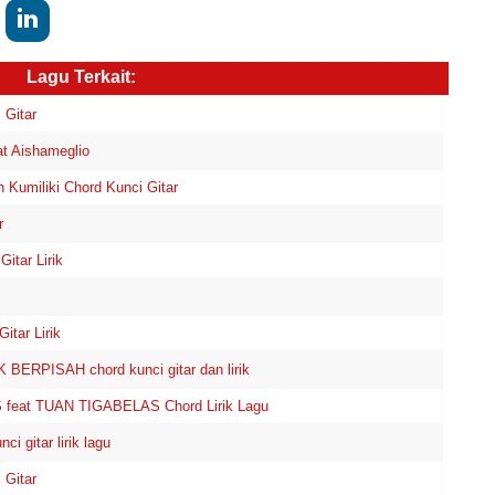
Lagu Terkait:
 Gitar
at Aishameglio
 Kumiliki Chord Kunci Gitar
r
itar Lirik
itar Lirik
ERPISAH chord kunci gitar dan lirik
 feat TUAN TIGABELAS Chord Lirik Lagu
i gitar lirik lagu
 Gitar