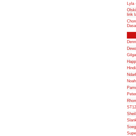
Lyla
Olsk
lirik 
Chord
Dasa
Denn
Dewa
Gilg
Happ
Hindi
Ndar
Noah
Pam
Pete
Rhom
ST1
Shei
Slan
Soeg
Supe