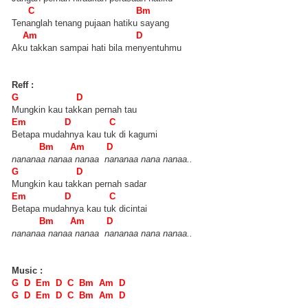
C Bm
Tenanglah tenang pujaan hatiku sayang
Am D
Aku takkan sampai hati bila menyentuhmu
Reff :
G D
Mungkin kau takkan pernah tau
Em D C
Betapa mudahnya kau tuk di kagumi
Bm Am D
nananaa nanaa nanaa nananaa nana nanaa..
G D
Mungkin kau takkan pernah sadar
Em D C
Betapa mudahnya kau tuk dicintai
Bm Am D
nananaa nanaa nanaa nananaa nana nanaa..
Music :
G D Em D C Bm Am D
G D Em D C Bm Am D