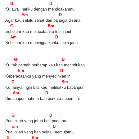
G D
Ku awali hariku dengan mendoakanmu
Em D
Agar kau selalu sehat dan bahagia disana
C Bm
Sebelum kau melupakanku lebih jauh
Am D
Sebelum kau meninggalkanku lebih jauh
G D
Ku tak pernah berharap kau kan merindukan
Em D
Keberadaanku yang menyedihkan ini
C Bm
Ku hanya ingin bila kau melihatku kapanpun
Am D
Dimanapun hatimu kan berkata seperti ini
G D
Pria inilah yang jatuh hati padamu
Em D
Pria inilah yang kan selalu memujamu
C Bm