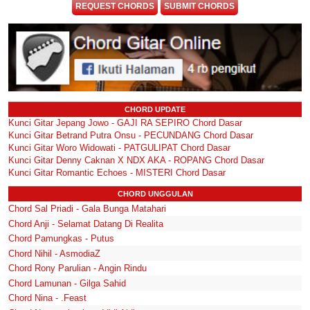
REQUEST CHORDS
SUBMIT CHORDS
CHORD UPDATE
Kunci Gitar Jepang Jowo - GAJI RA SEPIRO Chord Dasar
Kunci Gitar Betrand Putra Onsu - PECUNDANG Chord Dasar
Kunci Gitar Woro Widowati - PATGULIPAT Chord Dasar
Kunci Gitar Denny Caknan X NDX AKA - ROPANG Chord Dasar
Kunci Gitar Romantic Echoes - MISTERI Chord Dasar
CHORD UNGGULAN
Chord Sal Priadi - Gala Bunga Matahari
Chord Anji - Selamat Datang Di Realita
Chord Pamungkas - Putus
Chord Nihil - AsmodiaZ
Chord Rony Parulian - Angin Rindu
Chord Lamunan - Gilga Sahid
Chord Nina - .Feast