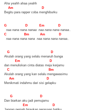
Aha yeahh ahaa yeahh
Am D
Begitu para rapper coba menghiburku
G D Em D
naa nana nana nanaa naa nana nana nanaa..
C Bm Am D
naa nana nana nana naa nana nana nanaa..
G D
Akulah orang yang selalu menaruh bunga
Em D
dan menuliskan cinta diatas meja kerjamu
C Bm
Akulah orang yang kan selalu mengawasimu
Am D
Menikmati indahmu dari sisi gelapku
G D
Dan biarkan aku jadi pemujamu
Em D
Jangan pernah hiraukan perasaan hatiku