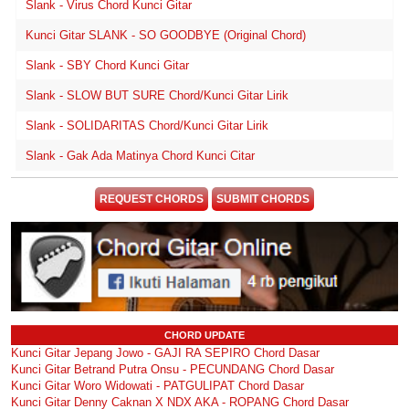
Slank - Virus Chord Kunci Gitar
Kunci Gitar SLANK - SO GOODBYE (Original Chord)
Slank - SBY Chord Kunci Gitar
Slank - SLOW BUT SURE Chord/Kunci Gitar Lirik
Slank - SOLIDARITAS Chord/Kunci Gitar Lirik
Slank - Gak Ada Matinya Chord Kunci Citar
REQUEST CHORDS
SUBMIT CHORDS
CHORD UPDATE
Kunci Gitar Jepang Jowo - GAJI RA SEPIRO Chord Dasar
Kunci Gitar Betrand Putra Onsu - PECUNDANG Chord Dasar
Kunci Gitar Woro Widowati - PATGULIPAT Chord Dasar
Kunci Gitar Denny Caknan X NDX AKA - ROPANG Chord Dasar