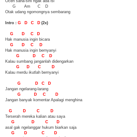
Oceh sana-sini ngak ada isi
G Am C D
Otak udang ngomongnya sembarang
Intro :
G D C D
(2x)
G D C D
Hak manusia ingin bicara
G D C D
Hak manusia ingin bernyanyi
G D C D
Kalau sumbang janganlah didengarkan
G D C D
Kalau merdu ikutlah bernyanyi
G D C D
Jangan ngelarang-larang
G D C D
Jangan banyak komentar Apalagi menghina
G D C D
Terserah mereka kalian atau saya
G D C D
asal gak ngelanggar hukum biarkan saja
G D C D