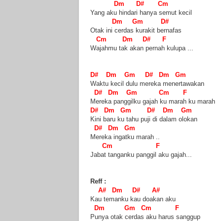
Dm D# Cm
Yang aku hindari hanya semut kecil
Dm Gm D#
Otak ini cerdas kurakit bernafas
Cm Dm D# F
Wajahmu tak akan pernah kulupa ...
D# Dm Gm D# Dm Gm
Waktu kecil dulu mereka menertawakan
D# Dm Gm Cm F
Mereka panggilku gajah ku marah ku marah
D# Dm Gm D# Dm Gm
Kini baru ku tahu puji di dalam olokan
D# Dm Gm
Mereka ingatku marah ..
Cm F
Jabat tanganku panggil aku gajah...
Reff :
A# Dm D# A#
Kau temanku kau doakan aku
Dm Gm Cm F
Punya otak cerdas aku harus sanggup