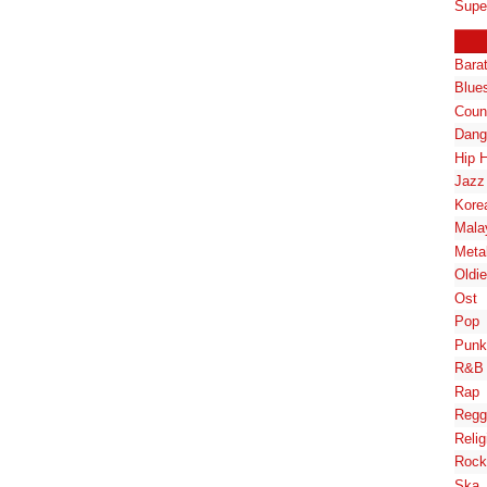
Supe
Bara
Blue
Coun
Dang
Hip 
Jazz
Kore
Mala
Meta
Oldi
Ost
Pop
Punk
R&B
Rap
Regg
Relig
Rock
Ska