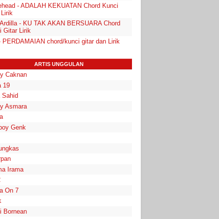
ehead - ADALAH KEKUATAN Chord Kunci
 Lirik
 Ardilla - KU TAK AKAN BERSUARA Chord
 Gitar Lirik
 - PERDAMAIAN chord/kunci gitar dan Lirik
ARTIS UNGGULAN
y Caknan
 19
a Sahid
y Asmara
a
boy Genk
ungkas
rpan
a Irama
2
la On 7
k
i Bornean