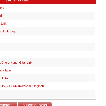
Lagu Terkait:
rik
rik
Lirik
 Lirik Lagu
hord Kunci Gitar Lirik
rik lagu
 Gitar
US, GLENN (Kord Asli Original)
 CHORDS
SUBMIT CHORDS