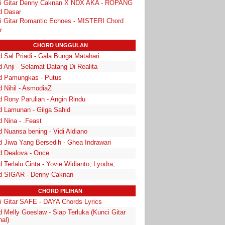
i Gitar Denny Caknan X NDX AKA - ROPANG
d Dasar
i Gitar Romantic Echoes - MISTERI Chord
r
CHORD UNGGULAN
 Sal Priadi - Gala Bunga Matahari
 Anji - Selamat Datang Di Realita
d Pamungkas - Putus
d Nihil - AsmodiaZ
d Rony Parulian - Angin Rindu
d Lamunan - Gilga Sahid
 Nina - .Feast
 Nuansa bening - Vidi Aldiano
d Jiwa Yang Bersedih - Ghea Indrawari
d Dealova - Once
 Terlalu Cinta - Yovie Widianto, Lyodra,
d SIGAR - Denny Caknan
CHORD PILIHAN
i Gitar SAFE - DAYA Chords Lyrics
 Melly Goeslaw - Siap Terluka (Kunci Gitar
nal)