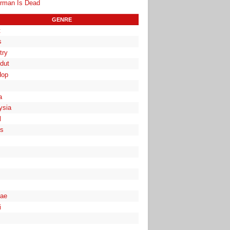
rman Is Dead
GENRE
t
s
try
dut
Hop
a
ysia
l
es
ae
i