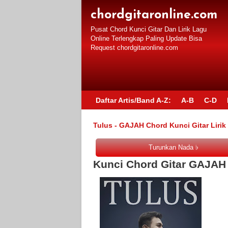
chordgitaronline.com
Pusat Chord Kunci Gitar Dan Lirik Lagu
Online Terlengkap Paling Update Bisa
Request chordgitaronline.com
Daftar Artis/Band A-Z:
A-B
C-D
Tulus - GAJAH Chord Kunci Gitar Lirik
Kunci Chord Gitar GAJAH 