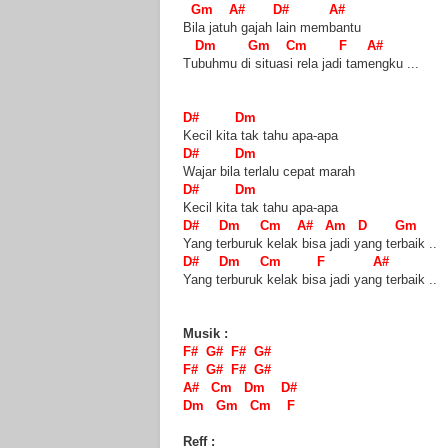
Gm A# D# A#
Bila jatuh gajah lain membantu
Dm Gm Cm F A#
Tubuhmu di situasi rela jadi tamengku ...
D# Dm
Kecil kita tak tahu apa-apa
D# Dm
Wajar bila terlalu cepat marah
D# Dm
Kecil kita tak tahu apa-apa
D# Dm Cm A# Am D Gm
Yang terburuk kelak bisa jadi yang terbaik ..
D# Dm Cm F A#
Yang terburuk kelak bisa jadi yang terbaik ..
Musik :
F# G# F# G#
F# G# F# G#
A# Cm Dm D#
Dm Gm Cm F
Reff :