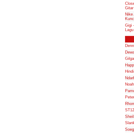
Clos
Gitar
Nike
Kunci
Gigi
Lagu
Denn
Dewa
Gilg
Happ
Hindi
Ndar
Noah
Pam
Pete
Rhom
ST1
Shei
Slan
Soeg