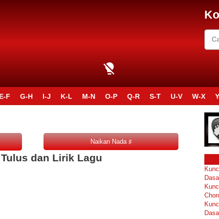
Ko
E-F
G-H
I-J
K-L
M-N
O-P
Q-R
S-T
U-V
W-X
Y
Tulus dan Lirik Lagu
Kunc
Dasa
Kunc
Chor
Kunc
Dasa