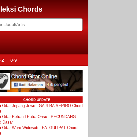
leksi Chords
-Z
0-9
CHORD UPDATE
i Gitar Jepang Jowo - GAJI RA SEPIRO Chord
r
i Gitar Betrand Putra Onsu - PECUNDANG
d Dasar
i Gitar Woro Widowati - PATGULIPAT Chord
r