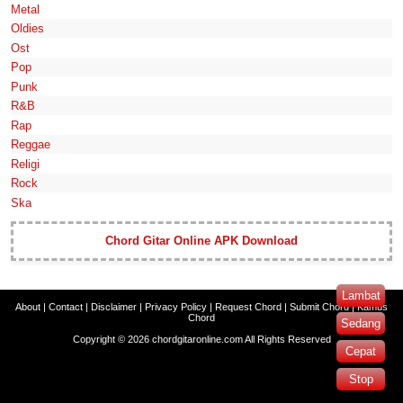
Metal
Oldies
Ost
Pop
Punk
R&B
Rap
Reggae
Religi
Rock
Ska
Chord Gitar Online APK Download
Lambat
About
|
Contact
|
Disclaimer
|
Privacy Policy
|
Request Chord
|
Submit Chord
|
Kamus
Chord
Sedang
Copyright ©
2026
chordgitaronline.com
All Rights Reserved
Cepat
Stop