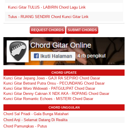
Kunci Gitar TULUS - LABIRIN Chord Lagu Lirik
Tulus - RUANG SENDIRI Chord Kunci Gitar Lirik
REQUEST CHORDS
SUBMIT CHORDS
CHORD UPDATE
Kunci Gitar Jepang Jowo - GAJI RA SEPIRO Chord Dasar
Kunci Gitar Betrand Putra Onsu - PECUNDANG Chord Dasar
Kunci Gitar Woro Widowati - PATGULIPAT Chord Dasar
Kunci Gitar Denny Caknan X NDX AKA - ROPANG Chord Dasar
Kunci Gitar Romantic Echoes - MISTERI Chord Dasar
CHORD UNGGULAN
Chord Sal Priadi - Gala Bunga Matahari
Chord Anji - Selamat Datang Di Realita
Chord Pamungkas - Putus