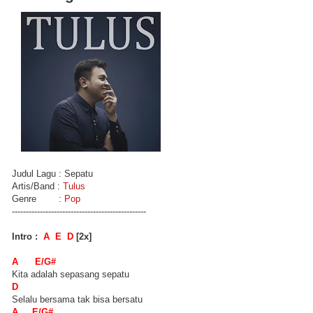
Judul Lagu : Sepatu
Artis/Band :
Tulus
Genre :
Pop
------------------------------------------------
Intro :
A E D
[2x]
A E/G#
Kita adalah sepasang sepatu
D
Selalu bersama tak bisa bersatu
A E/G#