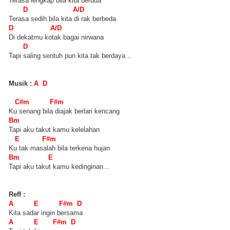
Terasa lengkap bila kita berdua
D A/D
Terasa sedih bila kita di rak berbeda
D A/D
Di dekatmu kotak bagai nirwana
D
Tapi saling sentuh pun kita tak berdaya ..
Musik :
A D
C#m F#m
Ku senang bila diajak berlari kencang
Bm
Tapi aku takut kamu kelelahan
E F#m
Ku tak masalah bila terkena hujan
Bm E
Tapi aku takut kamu kedinginan...
Reff :
A E F#m D
Kita sadar ingin bersama
A E F#m D