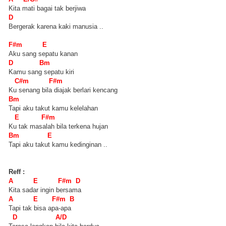
Kita mati bagai tak berjiwa
D
Bergerak karena kaki manusia ..
F#m E
Aku sang sepatu kanan
D Bm
Kamu sang sepatu kiri
C#m F#m
Ku senang bila diajak berlari kencang
Bm
Tapi aku takut kamu kelelahan
E F#m
Ku tak masalah bila terkena hujan
Bm E
Tapi aku takut kamu kedinginan ..
Reff :
A E F#m D
Kita sadar ingin bersama
A E F#m B
Tapi tak bisa apa-apa
D A/D