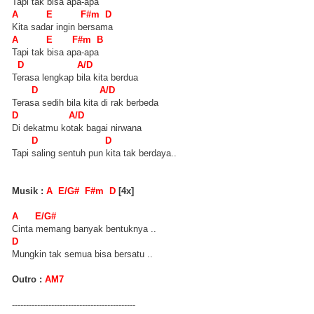
Tapi tak bisa apa-apa
A E F#m D
Kita sadar ingin bersama
A E F#m B
Tapi tak bisa apa-apa
D A/D
Terasa lengkap bila kita berdua
D A/D
Terasa sedih bila kita di rak berbeda
D A/D
Di dekatmu kotak bagai nirwana
D D
Tapi saling sentuh pun kita tak berdaya..
Musik :
A E/G# F#m D
[4x]
A E/G#
Cinta memang banyak bentuknya ..
D
Mungkin tak semua bisa bersatu ..
Outro :
AM7
--------------------------------------------