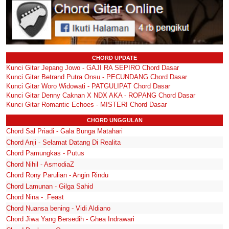
CHORD UPDATE
Kunci Gitar Jepang Jowo - GAJI RA SEPIRO Chord Dasar
Kunci Gitar Betrand Putra Onsu - PECUNDANG Chord Dasar
Kunci Gitar Woro Widowati - PATGULIPAT Chord Dasar
Kunci Gitar Denny Caknan X NDX AKA - ROPANG Chord Dasar
Kunci Gitar Romantic Echoes - MISTERI Chord Dasar
CHORD UNGGULAN
Chord Sal Priadi - Gala Bunga Matahari
Chord Anji - Selamat Datang Di Realita
Chord Pamungkas - Putus
Chord Nihil - AsmodiaZ
Chord Rony Parulian - Angin Rindu
Chord Lamunan - Gilga Sahid
Chord Nina - .Feast
Chord Nuansa bening - Vidi Aldiano
Chord Jiwa Yang Bersedih - Ghea Indrawari