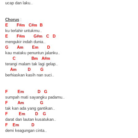
ucap dan laku..
Chorus
:
E F#m C#m B
ku terlahir untukmu..
E F#m G#m C D
mengukir indah dunia..
G Am Em D
kau mataku penuntun jalanku..
C Bm A#m
terangi malam tak lagi gelap..
Am D G
berhiaskan kasih nan suci..
F Em D G
sumpah mati sayangku padamu..
F Am G
tak kan ada yang gantikan..
F Em D G
darat dan lautan kusatukan..
F Em D
demi keagungan cinta..