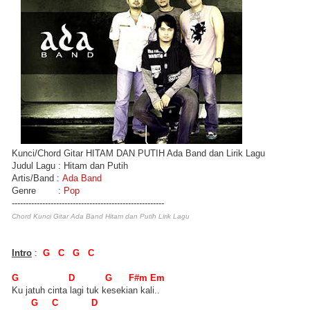
Kunci/Chord Gitar HITAM DAN PUTIH Ada Band dan Lirik Lagu
Judul Lagu : Hitam dan Putih
Artis/Band :
Ada Band
Genre :
Pop
-------------------------------------------------------
Chord Kunci Gitar Ada Band Hitam dan Putih Lirik Lagu
Intro
:
G C G C
G D G F#m Em
Ku jatuh cinta lagi tuk kesekian kali..
G C D