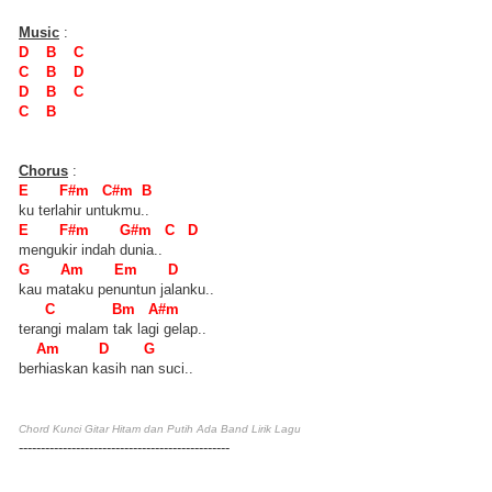
Music
:
D B C
C B D
D B C
C B
Chorus
:
E F#m C#m B
ku terlahir untukmu..
E F#m G#m C D
mengukir indah dunia..
G Am Em D
kau mataku penuntun jalanku..
C Bm A#m
terangi malam tak lagi gelap..
Am D G
berhiaskan kasih nan suci..
Chord Kunci Gitar Hitam dan Putih Ada Band Lirik Lagu
------------------------------------------------