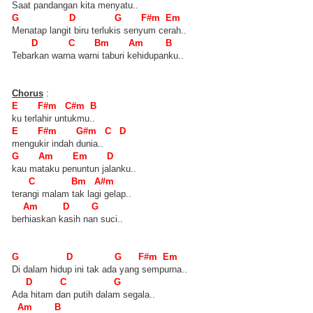
Saat pandangan kita menyatu..
G D G F#m Em
Menatap langit biru terlukis senyum cerah..
D C Bm Am B
Tebarkan warna warni taburi kehidupanku..
Chorus
:
E F#m C#m B
ku terlahir untukmu..
E F#m G#m C D
mengukir indah dunia..
G Am Em D
kau mataku penuntun jalanku..
C Bm A#m
terangi malam tak lagi gelap..
Am D G
berhiaskan kasih nan suci..
G D G F#m Em
Di dalam hidup ini tak ada yang sempurna..
D C G
Ada hitam dan putih dalam segala..
Am B