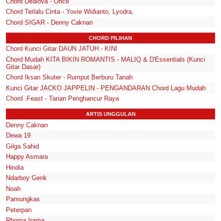
Chord Dealova - Once
Chord Terlalu Cinta - Yovie Widianto, Lyodra,
Chord SIGAR - Denny Caknan
CHORD PILIHAN
Chord Kunci Gitar DAUN JATUH - KINI
Chord Mudah KITA BIKIN ROMANTIS - MALIQ & D'Essentials (Kunci
Gitar Dasar)
Chord Iksan Skuter - Rumput Berburu Tanah
Kunci Gitar JACKO JAPPELIN - PENGANDARAN Chord Lagu Mudah
Chord .Feast - Tarian Penghancur Raya
ARTIS UNGGULAN
Denny Caknan
Dewa 19
Gilga Sahid
Happy Asmara
Hindia
Ndarboy Genk
Noah
Pamungkas
Peterpan
Rhoma Irama