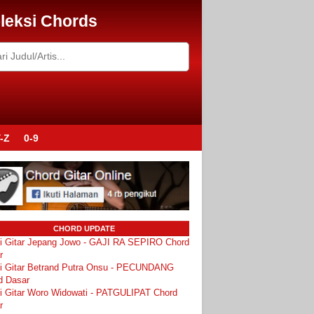
leksi Chords
-Z
0-9
CHORD UPDATE
i Gitar Jepang Jowo - GAJI RA SEPIRO Chord
r
i Gitar Betrand Putra Onsu - PECUNDANG
d Dasar
i Gitar Woro Widowati - PATGULIPAT Chord
r