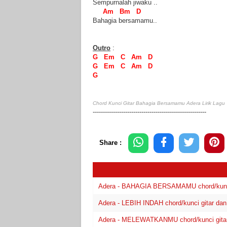
Sempurnalah jiwaku ..
Am Bm D
Bahagia bersamamu..
Outro
:
G Em C Am D
G Em C Am D
G
Chord Kunci Gitar Bahagia Bersamamu Adera Lirik Lagu
--------------------------------------------------------
Share :
Adera - BAHAGIA BERSAMAMU chord/kunci g
Adera - LEBIH INDAH chord/kunci gitar dan l
Adera - MELEWATKANMU chord/kunci gitar d