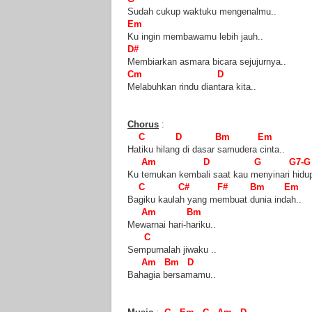
Sudah cukup waktuku mengenalmu..
Em
Ku ingin membawamu lebih jauh..
D#
Membiarkan asmara bicara sejujurnya..
Cm D
Melabuhkan rindu diantara kita..
Chorus
:
C D Bm Em
Hatiku hilang di dasar samudera cinta..
Am D G G7-G
Ku temukan kembali saat kau menyinari hidu
C C# F# Bm Em
Bagiku kaulah yang membuat dunia indah..
Am Bm
Mewarnai hari-hariku..
C
Sempurnalah jiwaku ..
Am Bm D
Bahagia bersamamu..