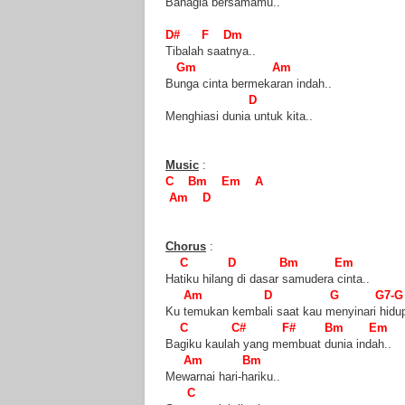
Bahagia bersamamu..
D# F Dm
Tibalah saatnya..
Gm Am
Bunga cinta bermekaran indah..
D
Menghiasi dunia untuk kita..
Music
:
C Bm Em A
Am D
Chorus
:
C D Bm Em
Hatiku hilang di dasar samudera cinta..
Am D G G7-G
Ku temukan kembali saat kau menyinari hidu
C C# F# Bm Em
Bagiku kaulah yang membuat dunia indah..
Am Bm
Mewarnai hari-hariku..
C