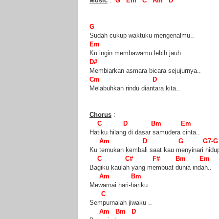
Music
:
G Em C Am D
G
Sudah cukup waktuku mengenalmu..
Em
Ku ingin membawamu lebih jauh..
D#
Membiarkan asmara bicara sejujurnya..
Cm D
Melabuhkan rindu diantara kita..
Chorus
:
C D Bm Em
Hatiku hilang di dasar samudera cinta..
Am D G G7-G
Ku temukan kembali saat kau menyinari hidu
C C# F# Bm Em
Bagiku kaulah yang membuat dunia indah..
Am Bm
Mewarnai hari-hariku..
C
Sempurnalah jiwaku ..
Am Bm D