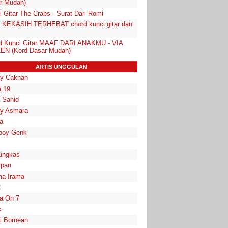
r Mudah)
 Gitar The Crabs - Surat Dari Romi
 - KEKASIH TERHEBAT chord kunci gitar dan
d Kunci Gitar MAAF DARI ANAKMU - VIA
EN (Kord Dasar Mudah)
ARTIS UNGGULAN
y Caknan
 19
a Sahid
y Asmara
a
boy Genk
ungkas
rpan
a Irama
2
la On 7
k
i Bornean