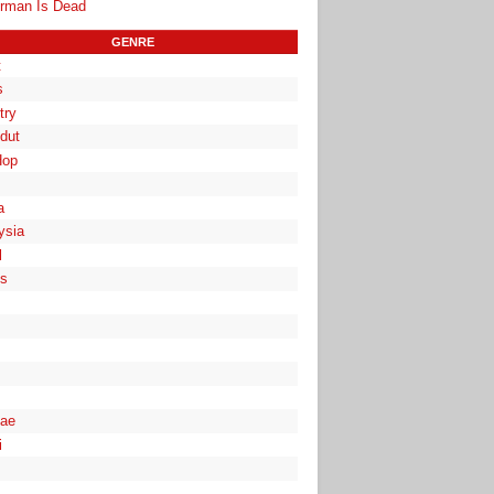
rman Is Dead
GENRE
t
s
try
dut
Hop
a
ysia
l
es
ae
i