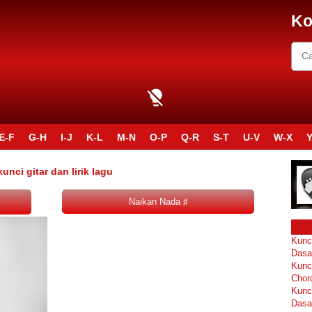
Ko
E-F
G-H
I-J
K-L
M-N
O-P
Q-R
S-T
U-V
W-X
Y
ci gitar dan lirik lagu
Kunc
Dasa
Kunc
Chor
Kunc
Dasa