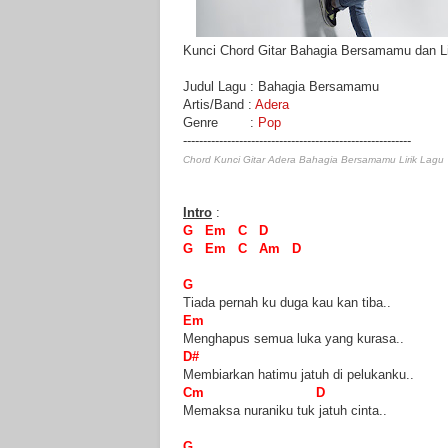
Kunci Chord Gitar Bahagia Bersamamu dan Li
Judul Lagu : Bahagia Bersamamu
Artis/Band :
Adera
Genre :
Pop
---------------------------------------------------------
Chord Kunci Gitar Adera Bahagia Bersamamu Lirik Lagu
Intro
:
G Em C D
G Em C Am D
G
Tiada pernah ku duga kau kan tiba..
Em
Menghapus semua luka yang kurasa..
D#
Membiarkan hatimu jatuh di pelukanku..
Cm D
Memaksa nuraniku tuk jatuh cinta..
G