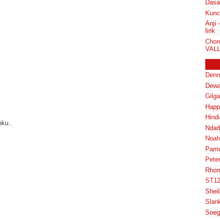
Dasa
Kunci
Anji
lirik
Chor
VALL
Denn
Dewa
Gilg
Happ
Hindi
pku..
Ndar
Noah
Pam
Pete
Rhom
ST1
Shei
Slan
Soeg