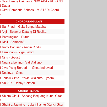
i Gitar Denny Caknan X NDX AKA - ROPANG
d Dasar
i Gitar Romantic Echoes - MISTERI Chord
r
CHORD UNGGULAN
 Sal Priadi - Gala Bunga Matahari
 Anji - Selamat Datang Di Realita
d Pamungkas - Putus
d Nihil - AsmodiaZ
d Rony Parulian - Angin Rindu
d Lamunan - Gilga Sahid
 Nina - .Feast
 Nuansa bening - Vidi Aldiano
d Jiwa Yang Bersedih - Ghea Indrawari
d Dealova - Once
 Terlalu Cinta - Yovie Widianto, Lyodra,
d SIGAR - Denny Caknan
CHORD PILIHAN
d Shinta Gisul - Sedang Berjuang Kunci Gitar
r
 Shakira Jasmine - Jalani Hariku (Kunci Gitar