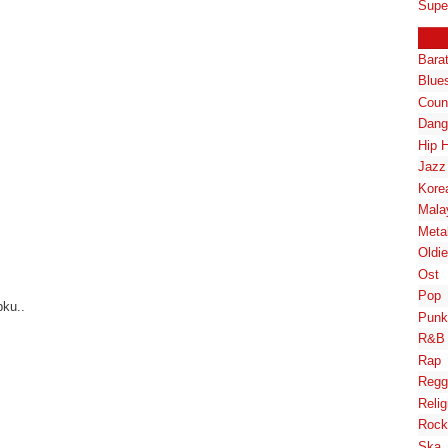
Supe
Bara
Blue
Coun
Dang
Hip 
Jazz
Kore
Mala
Meta
Oldi
Ost
Pop
pku..
Punk
R&B
Rap
Regg
Relig
Rock
Ska