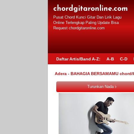
chordgitaronline.com
Pusat Chord Kunci Gitar Dan Lirik Lagu
Online Terlengkap Paling Update Bisa
Request chordgitaronline.com
Daftar Artis/Band A-Z:
A-B
C-D
Adera - BAHAGIA BERSAMAMU chord/kun