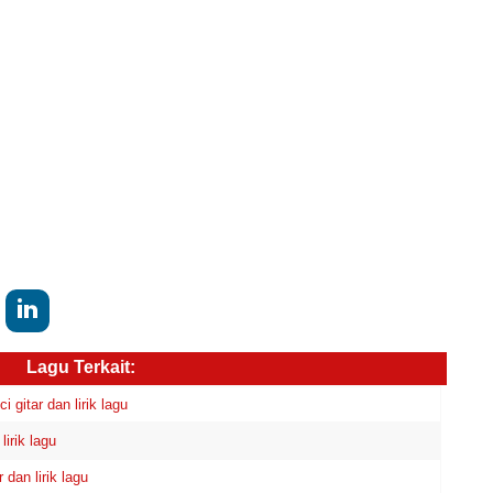
Lagu Terkait:
itar dan lirik lagu
irik lagu
an lirik lagu