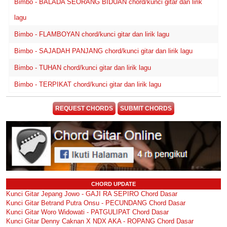
Bimbo - BALADA SEORANG BIDUAN chord/kunci gitar dan lirik
lagu
Bimbo - FLAMBOYAN chord/kunci gitar dan lirik lagu
Bimbo - SAJADAH PANJANG chord/kunci gitar dan lirik lagu
Bimbo - TUHAN chord/kunci gitar dan lirik lagu
Bimbo - TERPIKAT chord/kunci gitar dan lirik lagu
REQUEST CHORDS
SUBMIT CHORDS
CHORD UPDATE
Kunci Gitar Jepang Jowo - GAJI RA SEPIRO Chord Dasar
Kunci Gitar Betrand Putra Onsu - PECUNDANG Chord Dasar
Kunci Gitar Woro Widowati - PATGULIPAT Chord Dasar
Kunci Gitar Denny Caknan X NDX AKA - ROPANG Chord Dasar