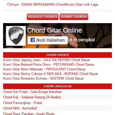
Chrisye - DAMAI BERSAMAMU Chord/Kunci Gitar Lirik Lagu
REQUEST CHORDS
SUBMIT CHORDS
CHORD UPDATE
Kunci Gitar Jepang Jowo - GAJI RA SEPIRO Chord Dasar
Kunci Gitar Betrand Putra Onsu - PECUNDANG Chord Dasar
Kunci Gitar Woro Widowati - PATGULIPAT Chord Dasar
Kunci Gitar Denny Caknan X NDX AKA - ROPANG Chord Dasar
Kunci Gitar Romantic Echoes - MISTERI Chord Dasar
CHORD UNGGULAN
Chord Sal Priadi - Gala Bunga Matahari
Chord Anji - Selamat Datang Di Realita
Chord Pamungkas - Putus
Chord Nihil - AsmodiaZ
Chord Rony Parulian - Angin Rindu