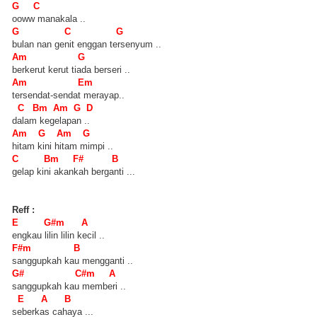
G C
ooww manakala ..
G C G
bulan nan genit enggan tersenyum ..
Am G
berkerut kerut tiada berseri ..
Am Em
tersendat-sendat merayap..
C Bm Am G D
dalam kegelapan ..
Am G Am G
hitam kini hitam mimpi ..
C Bm F# B
gelap kini akankah berganti ...
Reff :
E G#m A
engkau lilin lilin kecil ..
F#m B
sanggupkah kau mengganti ..
G# C#m A
sanggupkah kau memberi ..
E A B
seberkas cahaya ...