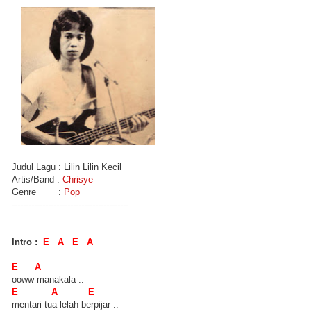
Judul Lagu : Lilin Lilin Kecil
Artis/Band :
Chrisye
Genre :
Pop
------------------------------------------
Intro :
E A E A
E A
ooww manakala ..
E A E
mentari tua lelah berpijar ..