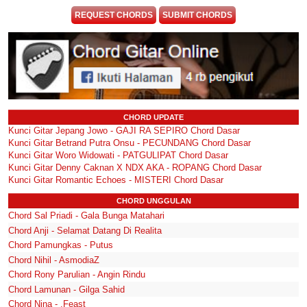
REQUEST CHORDS
SUBMIT CHORDS
CHORD UPDATE
Kunci Gitar Jepang Jowo - GAJI RA SEPIRO Chord Dasar
Kunci Gitar Betrand Putra Onsu - PECUNDANG Chord Dasar
Kunci Gitar Woro Widowati - PATGULIPAT Chord Dasar
Kunci Gitar Denny Caknan X NDX AKA - ROPANG Chord Dasar
Kunci Gitar Romantic Echoes - MISTERI Chord Dasar
CHORD UNGGULAN
Chord Sal Priadi - Gala Bunga Matahari
Chord Anji - Selamat Datang Di Realita
Chord Pamungkas - Putus
Chord Nihil - AsmodiaZ
Chord Rony Parulian - Angin Rindu
Chord Lamunan - Gilga Sahid
Chord Nina - .Feast