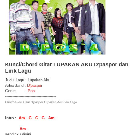
Kunci/Chord Gitar LUPAKAN AKU D'paspor dan
Lirik Lagu
Judul Lagu : Lupakan Aku
Artis/Band :
D'paspor
Genre :
Pop
------------------------------------------
Chord Kunci Gitar D'paspor Lupakan Aku Lirik Lagu
Intro :
Am G C G Am
Am
sendiriku disini..