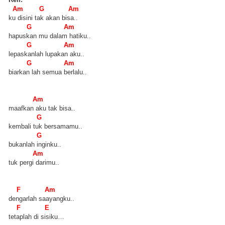
Am G Am
ku disini tak akan bisa..
G Am
hapuskan mu dalam hatiku..
G Am
lepaskanlah lupakan aku..
G Am
biarkan lah semua berlalu..
Am
maafkan aku tak bisa..
G
kembali tuk bersamamu..
G
bukanlah inginku..
Am
tuk pergi darimu..
F Am
dengarlah saayangku..
F E
tetaplah di sisiku…