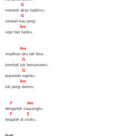
G
menanti akan hadirmu..
G
setelah kau pergi..
Am
sepi hari hariku..
Am
maafkan aku tak bisa..
G
kembali tuk bersamamu..
G
bukanlah inginku..
Am
tuk pergi darimu..
F Am
dengarlah saayangku..
F E
tetaplah di sisiku…
Reff: