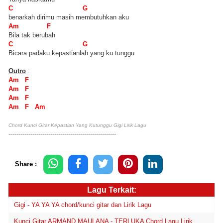
C G
benarkah dirimu masih membutuhkan aku
Am F
Bila tak berubah
C G
Bicara padaku kepastianlah yang ku tunggu
Outro
:
Am F
Am F
Am F
Am F Am
Chord Kunci Gitar Kepastian Yang Kutunggu Gigi Lirik Lagu
------------------------------------------------------
Share :
Lagu Terkait:
Gigi - YA YA YA chord/kunci gitar dan Lirik Lagu
Kunci Gitar ARMAND MAULANA - TERLUKA Chord Lagu Lirik