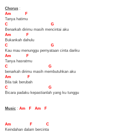
Chorus
:
Am F
Tanya hatimu
C G
Benarkah dirimu masih mencintai aku
Am F
Bukankah dahulu
C G
Kau mau menunggu pernyataan cinta dariku
Am F
Tanya hasratmu
C G
benarkah dirimu masih membutuhkan aku
Am F
Bila tak berubah
C G
Bicara padaku kepastianlah yang ku tunggu
Music
:
Am F Am F
Am F C
Keindahan dalam bercinta