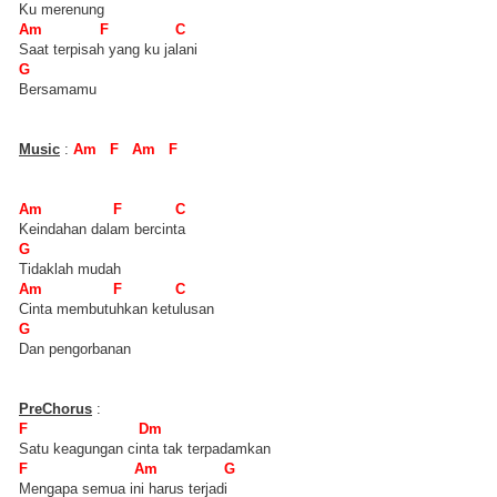
Ku merenung
Am F C
Saat terpisah yang ku jalani
G
Bersamamu
Music
:
Am F Am F
Am F C
Keindahan dalam bercinta
G
Tidaklah mudah
Am F C
Cinta membutuhkan ketulusan
G
Dan pengorbanan
PreChorus
:
F Dm
Satu keagungan cinta tak terpadamkan
F Am G
Mengapa semua ini harus terjadi