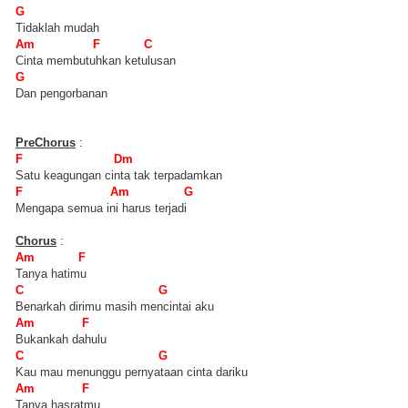
G
Tidaklah mudah
Am F C
Cinta membutuhkan ketulusan
G
Dan pengorbanan
PreChorus
:
F Dm
Satu keagungan cinta tak terpadamkan
F Am G
Mengapa semua ini harus terjadi
Chorus
:
Am F
Tanya hatimu
C G
Benarkah dirimu masih mencintai aku
Am F
Bukankah dahulu
C G
Kau mau menunggu pernyataan cinta dariku
Am F
Tanya hasratmu