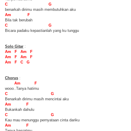
C G
benarkah dirimu masih membutuhkan aku
Am F
Bila tak berubah
C G
Bicara padaku kepastianlah yang ku tunggu
Solo Gitar
:
Am F Am F
Am F Am F
Am F C G
Chorus
:
Am F
wooo..Tanya hatimu
C G
Benarkah dirimu masih mencintai aku
Am F
Bukankah dahulu
C G
Kau mau menunggu pernyataan cinta dariku
Am F
Tanya hasratmu