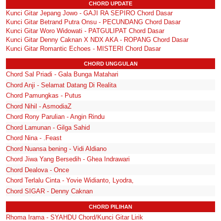
CHORD UPDATE
Kunci Gitar Jepang Jowo - GAJI RA SEPIRO Chord Dasar
Kunci Gitar Betrand Putra Onsu - PECUNDANG Chord Dasar
Kunci Gitar Woro Widowati - PATGULIPAT Chord Dasar
Kunci Gitar Denny Caknan X NDX AKA - ROPANG Chord Dasar
Kunci Gitar Romantic Echoes - MISTERI Chord Dasar
CHORD UNGGULAN
Chord Sal Priadi - Gala Bunga Matahari
Chord Anji - Selamat Datang Di Realita
Chord Pamungkas - Putus
Chord Nihil - AsmodiaZ
Chord Rony Parulian - Angin Rindu
Chord Lamunan - Gilga Sahid
Chord Nina - .Feast
Chord Nuansa bening - Vidi Aldiano
Chord Jiwa Yang Bersedih - Ghea Indrawari
Chord Dealova - Once
Chord Terlalu Cinta - Yovie Widianto, Lyodra,
Chord SIGAR - Denny Caknan
CHORD PILIHAN
Rhoma Irama - SYAHDU Chord/Kunci Gitar Lirik