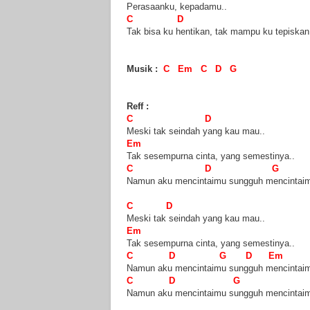
Perasaanku, kepadamu..
C D
Tak bisa ku hentikan, tak mampu ku tepiskan.
Musik :
C Em C D G
Reff :
C D
Meski tak seindah yang kau mau..
Em
Tak sesempurna cinta, yang semestinya..
C D G
Namun aku mencintaimu sungguh mencintaim
C D
Meski tak seindah yang kau mau..
Em
Tak sesempurna cinta, yang semestinya..
C D G D Em
Namun aku mencintaimu sungguh mencintaim
C D G
Namun aku mencintaimu sungguh mencintaim