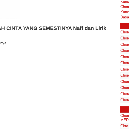
Kunc
Chor
Kunc
Dasa
AH CINTA YANG SEMESTINYA Naff dan Lirik
Chord
Chord
inya
Chor
Chor
Chor
Chor
Chord
Chord
Chor
Chor
Chord
Chor
Chor
MERI
Citr