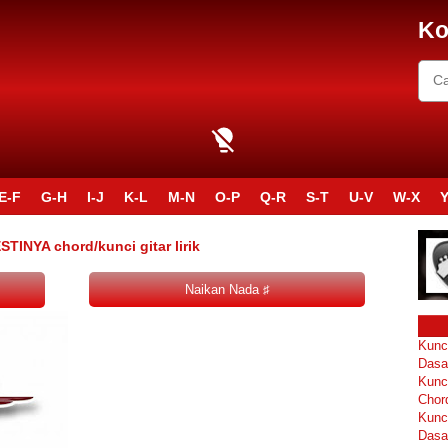
Ko
E-F
G-H
I-J
K-L
M-N
O-P
Q-R
S-T
U-V
W-X
Y
INYA chord/kunci gitar lirik
Kunc
Dasa
Kunc
Chor
Kunc
Dasa