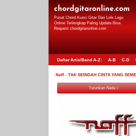
chordgitaronline.com
Pusat Chord Kunci Gitar Dan Lirik Lagu
Online Terlengkap Paling Update Bisa
Request chordgitaronline.com
Daftar Artis/Band A-Z:
A-B
C-D
Naff - TAK SEINDAH CINTA YANG SEMEST