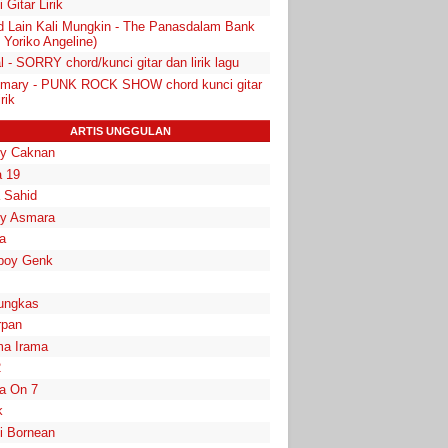
 Gitar Lirik
d Lain Kali Mungkin - The Panasdalam Bank
. Yoriko Angeline)
l - SORRY chord/kunci gitar dan lirik lagu
mary - PUNK ROCK SHOW chord kunci gitar
rik
ARTIS UNGGULAN
y Caknan
 19
a Sahid
y Asmara
a
boy Genk
ungkas
rpan
a Irama
2
la On 7
k
i Bornean