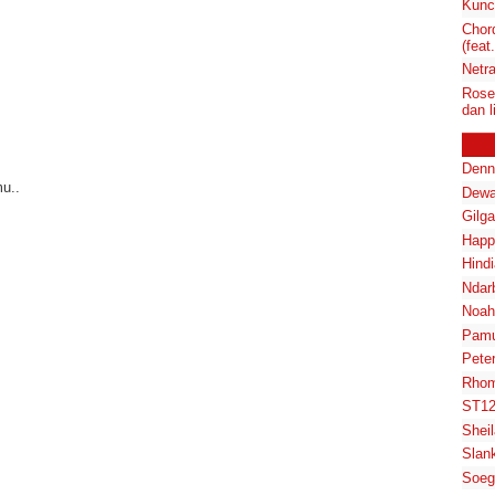
Kunci
Chor
(feat
Netra
Rose
dan li
Denn
u..
Dewa
Gilg
Happ
Hindi
Ndar
Noah
Pam
Pete
Rhom
ST1
Shei
Slan
Soeg