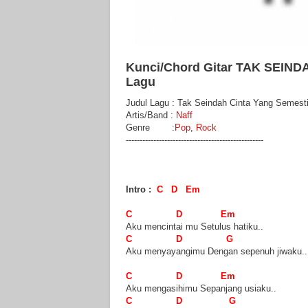
Kunci/Chord Gitar TAK SEIND
Lagu
Judul Lagu : Tak Seindah Cinta Yang Semest
Artis/Band :
Naff
Genre :
Pop
,
Rock
--------------------------------------------------
Intro :
C D Em
C D Em
Aku mencintai mu Setulus hatiku..
C D G
Aku menyayangimu Dengan sepenuh jiwaku..
C D Em
Aku mengasihimu Sepanjang usiaku..
C D G