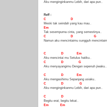
Aku menginginkanmu Lebih, dari apa pun..
Reff :
C D
Meski tak seindah yang kau mau..
Em
Tak sesempurna cinta, yang semestinya..
C D G
Namun aku mencintaimu sungguh mencintaim
C D Em
Aku mencintai mu Setulus hatiku..
C D G
Aku menyayangimu Dengan sepenuh jiwaku..
C D Em
Aku mengasihimu Sepanjang usiaku..
C D G
Aku menginginkanmu Lebih, dari apa pun..
C D
Begitu erat, begitu lekat..
Em Em