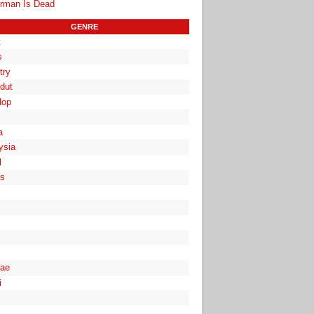
rman Is Dead
GENRE
t
s
try
dut
Hop
a
ysia
l
es
ae
i