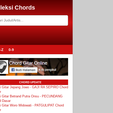
leksi Chords
-Z
0-9
CHORD UPDATE
i Gitar Jepang Jowo - GAJI RA SEPIRO Chord
r
i Gitar Betrand Putra Onsu - PECUNDANG
d Dasar
i Gitar Woro Widowati - PATGULIPAT Chord
r