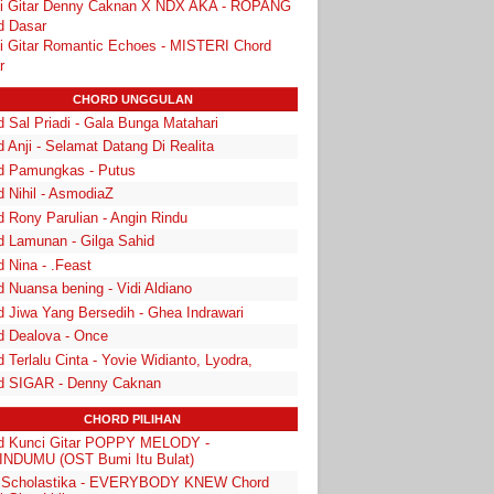
i Gitar Denny Caknan X NDX AKA - ROPANG
d Dasar
i Gitar Romantic Echoes - MISTERI Chord
r
CHORD UNGGULAN
 Sal Priadi - Gala Bunga Matahari
 Anji - Selamat Datang Di Realita
d Pamungkas - Putus
d Nihil - AsmodiaZ
d Rony Parulian - Angin Rindu
d Lamunan - Gilga Sahid
 Nina - .Feast
 Nuansa bening - Vidi Aldiano
d Jiwa Yang Bersedih - Ghea Indrawari
d Dealova - Once
 Terlalu Cinta - Yovie Widianto, Lyodra,
d SIGAR - Denny Caknan
CHORD PILIHAN
d Kunci Gitar POPPY MELODY -
NDUMU (OST Bumi Itu Bulat)
a Scholastika - EVERYBODY KNEW Chord