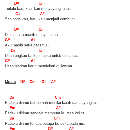
D# Cm
Terlalu kau, kau, kau menyayangi aku..
G# A#
Sehingga kau, kau, kau menjadi cemburu..
D# Cm
Di kala aku masih menyintaimu..
G# A#
Aku masih setia padamu..
D# Cm
Usah engkau tarik jemariku untuk cinta suci..
G# A#
Usah biarkan kerut mendekati di jiwamu..
Music
:
D# Cm G# A#
D# Cm
Padaku dirimu tak pernah menilai kasih dan sayangku..
Fm A#
Padaku dirimu sengaja membuat ku rasa keliru..
D# Cm
Padaku dirimu terlupa betapa ku cinta padamu..
Fm G# A#