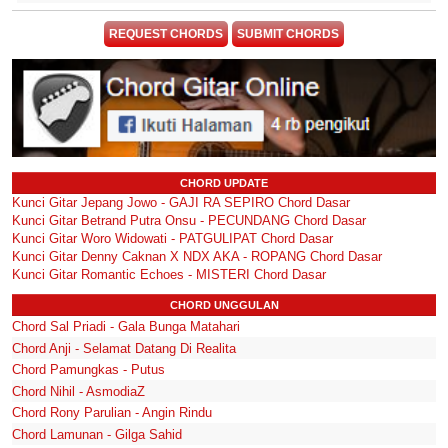
REQUEST CHORDS
SUBMIT CHORDS
CHORD UPDATE
Kunci Gitar Jepang Jowo - GAJI RA SEPIRO Chord Dasar
Kunci Gitar Betrand Putra Onsu - PECUNDANG Chord Dasar
Kunci Gitar Woro Widowati - PATGULIPAT Chord Dasar
Kunci Gitar Denny Caknan X NDX AKA - ROPANG Chord Dasar
Kunci Gitar Romantic Echoes - MISTERI Chord Dasar
CHORD UNGGULAN
Chord Sal Priadi - Gala Bunga Matahari
Chord Anji - Selamat Datang Di Realita
Chord Pamungkas - Putus
Chord Nihil - AsmodiaZ
Chord Rony Parulian - Angin Rindu
Chord Lamunan - Gilga Sahid