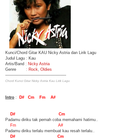
Kunci/Chord Gitar KAU Nicky Astria dan Lirik Lagu
Judul Lagu : Kau
Artis/Band :
Nicky Astria
Genre :
Rock
,
Oldies
-------------------------------------------------
Chord Kunci Gitar Nicky Astria Kau Lirik Lagu
Intro
:
D# Cm Fm A#
D# Cm
Padamu diriku tak pernah coba memahami hatimu..
Fm A#
Padamu diriku terlalu membuat kau resah terlalu..
D# Cm