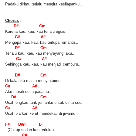
Padaku dirimu terlalu mengira kesilapanku..
Chorus
:
D# Cm
Karena kau, kau, kau terlalu egois..
G# A#
Mengapa kau, kau, kau terlupa romantis..
D# Cm
Terlalu kau, kau, kau menyayangi aku..
G# A#
Sehingga kau, kau, kau menjadi cemburu..
D# Cm
Di kala aku masih menyintaimu..
G# A#
Aku masih setia padamu..
D# Cm
Usah engkau tarik jemariku untuk cinta suci..
G# A#
Usah biarkan kerut mendekati di jiwamu..
F# D#m B
(Cukup sudah kau terluka)..
C#