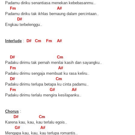
Padamu diriku senantiasa menekan kebebasanmu..
Fm A#
Padamu diriku tak ikhlas bernaung dalam percintaan..
D#
Engkau terbelenggu..
Interlude
:
D# Cm Fm A#
D# Cm
Padaku dirimu tak pernah menilai kasih dan sayangku..
Fm A#
Padaku dirimu sengaja membuat ku rasa keliru..
D# Cm
Padaku dirimu terlupa betapa ku cinta padamu..
Fm G# A#
Padaku dirimu terlalu mengira kesilapanku..
Chorus
:
D# Cm
Karena kau, kau, kau terlalu egois..
G# A#
Mengapa kau, kau, kau terlupa romantis..