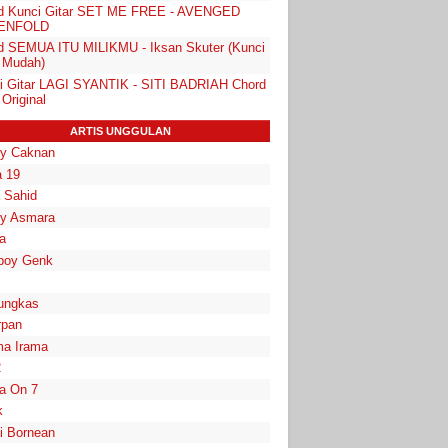
d Kunci Gitar SET ME FREE - AVENGED
ENFOLD
d SEMUA ITU MILIKMU - Iksan Skuter (Kunci
r Mudah)
i Gitar LAGI SYANTIK - SITI BADRIAH Chord
Original
ARTIS UNGGULAN
y Caknan
 19
a Sahid
y Asmara
a
boy Genk
ungkas
rpan
a Irama
2
la On 7
k
i Bornean