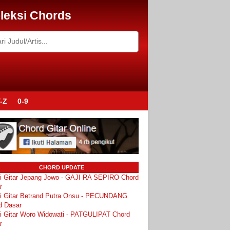
leksi Chords
-Z
0-9
CHORD UPDATE
i Gitar Jepang Jowo - GAJI RA SEPIRO Chord
r
i Gitar Betrand Putra Onsu - PECUNDANG
d Dasar
i Gitar Woro Widowati - PATGULIPAT Chord
r