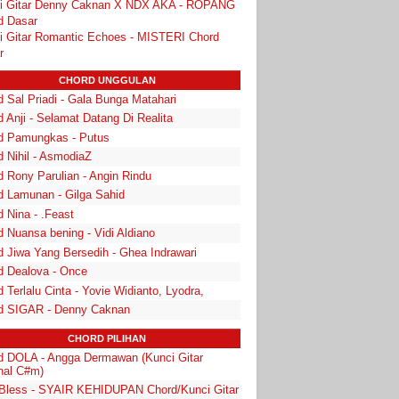
i Gitar Denny Caknan X NDX AKA - ROPANG
d Dasar
i Gitar Romantic Echoes - MISTERI Chord
r
CHORD UNGGULAN
 Sal Priadi - Gala Bunga Matahari
 Anji - Selamat Datang Di Realita
d Pamungkas - Putus
d Nihil - AsmodiaZ
d Rony Parulian - Angin Rindu
d Lamunan - Gilga Sahid
 Nina - .Feast
 Nuansa bening - Vidi Aldiano
d Jiwa Yang Bersedih - Ghea Indrawari
d Dealova - Once
 Terlalu Cinta - Yovie Widianto, Lyodra,
d SIGAR - Denny Caknan
CHORD PILIHAN
d DOLA - Angga Dermawan (Kunci Gitar
inal C#m)
Bless - SYAIR KEHIDUPAN Chord/Kunci Gitar