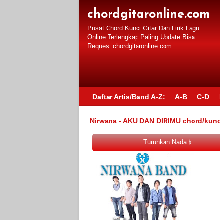
chordgitaronline.com
Pusat Chord Kunci Gitar Dan Lirik Lagu
Online Terlengkap Paling Update Bisa
Request chordgitaronline.com
Daftar Artis/Band A-Z:
A-B
C-D
Nirwana - AKU DAN DIRIMU chord/kunci 