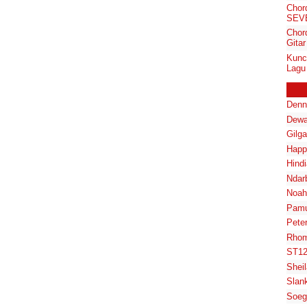
Chor
SEV
Chor
Gita
Kunc
Lagu 
Denn
Dewa
Gilg
Happ
Hindi
Ndar
Noah
Pam
Pete
Rhom
ST1
Shei
Slan
Soeg