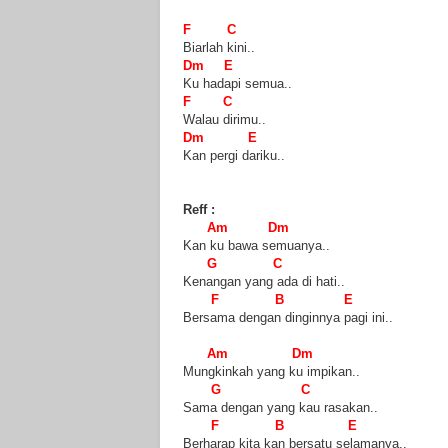
F C
Biarlah kini..
Dm E
Ku hadapi semua..
F C
Walau dirimu..
Dm E
Kan pergi dariku..
Reff :
Am Dm
Kan ku bawa semuanya..
G C
Kenangan yang ada di hati..
F B E
Bersama dengan dinginnya pagi ini..
Am Dm
Mungkinkah yang ku impikan..
G C
Sama dengan yang kau rasakan..
F B E
Berharap kita kan bersatu selamanya..