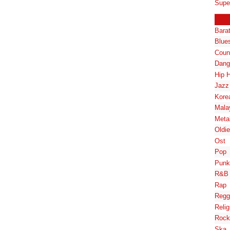
Supe
Bara
Blue
Coun
Dang
Hip 
Jazz
Kore
Mala
Meta
Oldi
Ost
Pop
Punk
R&B
Rap
Regg
Relig
Rock
Ska