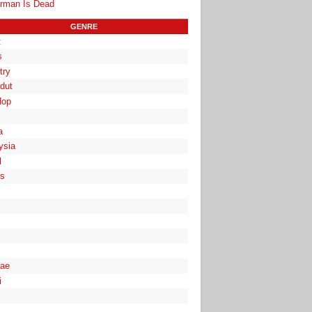
rman Is Dead
GENRE
t
s
try
dut
Hop
a
ysia
l
es
ae
i