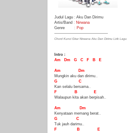
Judul Lagu : Aku Dan Dirimu
Artis/Band :
Nirwana
Genre :
Pop
---------------------------------------------
Chord Kunci Gitar Nirwana Aku Dan Dirimu Lirik Lagu
Intro :
Am Dm G C F B E
Am Dm
Mungkin aku dan dirimu..
G C
Kan selalu bersama..
F B E
Walaupun kita akan berpisah..
Am Dm
Kenyataan memang berat..
G C
Tuk jauh darimu..
F B E