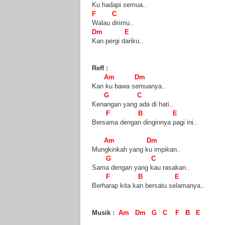
Ku hadapi semua..
F C
Walau dirimu..
Dm E
Kan pergi dariku..
Reff :
Am Dm
Kan ku bawa semuanya..
G C
Kenangan yang ada di hati..
F B E
Bersama dengan dinginnya pagi ini..
Am Dm
Mungkinkah yang ku impikan..
G C
Sama dengan yang kau rasakan..
F B E
Berharap kita kan bersatu selamanya..
Musik :
Am Dm G C F B E