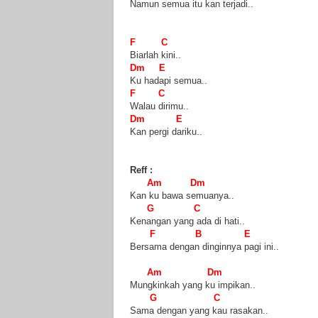
Namun semua itu kan terjadi..
F C
Biarlah kini..
Dm E
Ku hadapi semua..
F C
Walau dirimu..
Dm E
Kan pergi dariku..
Reff :
Am Dm
Kan ku bawa semuanya..
G C
Kenangan yang ada di hati..
F B E
Bersama dengan dinginnya pagi ini..
Am Dm
Mungkinkah yang ku impikan..
G C
Sama dengan yang kau rasakan..