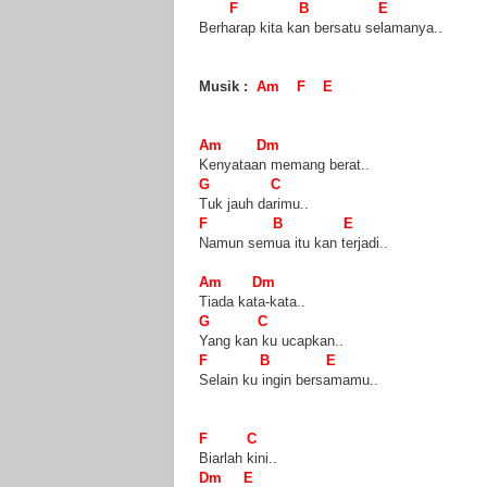
F B E
Berharap kita kan bersatu selamanya..
Musik :
Am F E
Am Dm
Kenyataan memang berat..
G C
Tuk jauh darimu..
F B E
Namun semua itu kan terjadi..
Am Dm
Tiada kata-kata..
G C
Yang kan ku ucapkan..
F B E
Selain ku ingin bersamamu..
F C
Biarlah kini..
Dm E