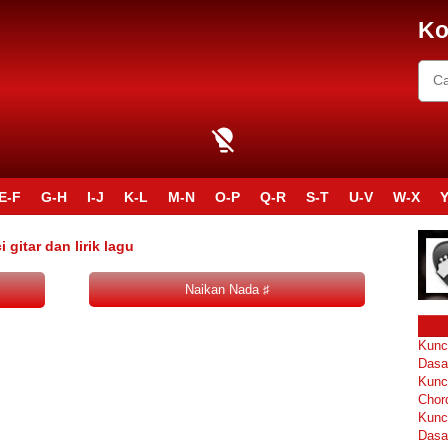
Ko
E-F
G-H
I-J
K-L
M-N
O-P
Q-R
S-T
U-V
W-X
Y
gitar dan lirik lagu
Kunc
Dasa
Kunc
Chor
Kunc
Dasa