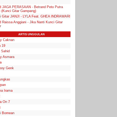
d JAGA PERASAAN - Betrand Peto Putra
 (Kunci Gitar Gampang)
i Gitar JANJI - LYLA Feat. GHEA INDRAWARI
 Raissa Anggiani - Jika Nanti Kunci Gitar
r
ARTIS UNGGULAN
y Caknan
 19
a Sahid
y Asmara
a
boy Genk
ungkas
rpan
a Irama
2
la On 7
k
i Bornean