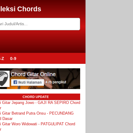
leksi Chords
-Z
0-9
CHORD UPDATE
i Gitar Jepang Jowo - GAJI RA SEPIRO Chord
r
i Gitar Betrand Putra Onsu - PECUNDANG
d Dasar
i Gitar Woro Widowati - PATGULIPAT Chord
r