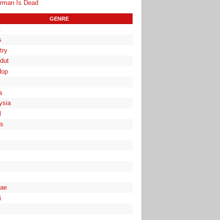
rman Is Dead
GENRE
t
s
try
dut
Hop
a
ysia
l
es
ae
i