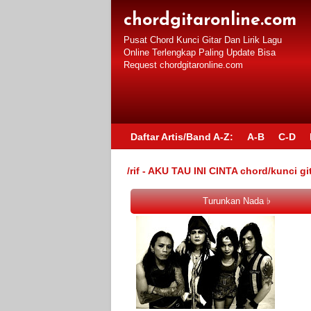
chordgitaronline.com
Pusat Chord Kunci Gitar Dan Lirik Lagu
Online Terlengkap Paling Update Bisa
Request chordgitaronline.com
Daftar Artis/Band A-Z:
A-B
C-D
/rif - AKU TAU INI CINTA chord/kunci git