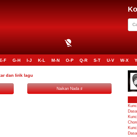
Ko
E-F
G-H
I-J
K-L
M-N
O-P
Q-R
S-T
U-V
W-X
Y
ar dan lirik lagu
Kunc
Dasa
Kunc
Chor
Kunc
Dasa