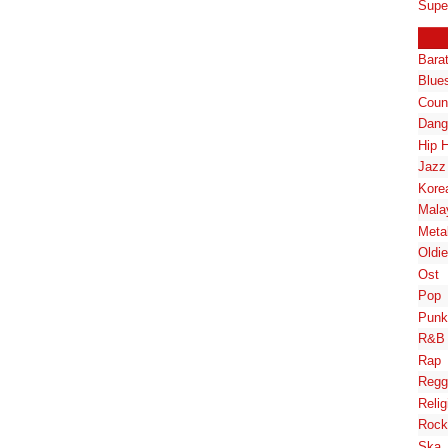
Supe
Bara
Blue
Coun
Dang
Hip 
Jazz
Kore
Mala
Meta
Oldi
Ost
Pop
Punk
R&B
Rap
Regg
Relig
Rock
Ska