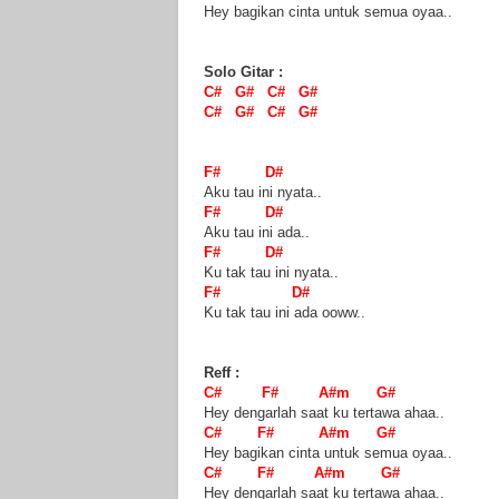
Hey bagikan cinta untuk semua oyaa..
Solo Gitar :
C# G# C# G#
C# G# C# G#
F# D#
Aku tau ini nyata..
F# D#
Aku tau ini ada..
F# D#
Ku tak tau ini nyata..
F# D#
Ku tak tau ini ada ooww..
Reff :
C# F# A#m G#
Hey dengarlah saat ku tertawa ahaa..
C# F# A#m G#
Hey bagikan cinta untuk semua oyaa..
C# F# A#m G#
Hey dengarlah saat ku tertawa ahaa..