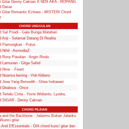
i Gitar Denny Caknan X NDX AKA - ROPANG
d Dasar
i Gitar Romantic Echoes - MISTERI Chord
r
CHORD UNGGULAN
 Sal Priadi - Gala Bunga Matahari
 Anji - Selamat Datang Di Realita
d Pamungkas - Putus
d Nihil - AsmodiaZ
d Rony Parulian - Angin Rindu
d Lamunan - Gilga Sahid
 Nina - .Feast
 Nuansa bening - Vidi Aldiano
d Jiwa Yang Bersedih - Ghea Indrawari
d Dealova - Once
 Terlalu Cinta - Yovie Widianto, Lyodra,
d SIGAR - Denny Caknan
CHORD PILIHAN
a and the Backbone - Jalanmu Bukan Jalanku
/kunci gitar
 And D'Essentials - DIA chord kunci gitar dan