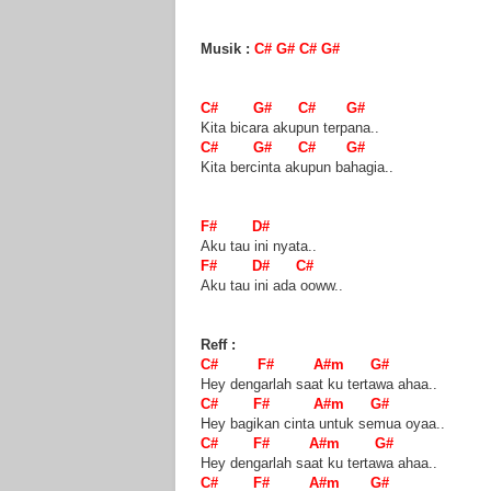
Musik :
C# G# C# G#
C# G# C# G#
Kita bicara akupun terpana..
C# G# C# G#
Kita bercinta akupun bahagia..
F# D#
Aku tau ini nyata..
F# D# C#
Aku tau ini ada ooww..
Reff :
C# F# A#m G#
Hey dengarlah saat ku tertawa ahaa..
C# F# A#m G#
Hey bagikan cinta untuk semua oyaa..
C# F# A#m G#
Hey dengarlah saat ku tertawa ahaa..
C# F# A#m G#