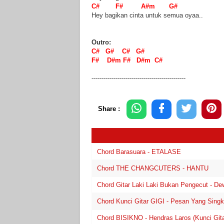
C# F# A#m G#
Hey bagikan cinta untuk semua oyaa..
Outro:
C# G# C# G#
F# D#m F# D#m C#
-----------------------------------------------
Share :
Chord Barasuara - ETALASE
Chord THE CHANGCUTERS - HANTU
Chord Gitar Laki Laki Bukan Pengecut - Dew
Chord Kunci Gitar GIGI - Pesan Yang Singk
Chord BISIKNO - Hendras Laros (Kunci Gita