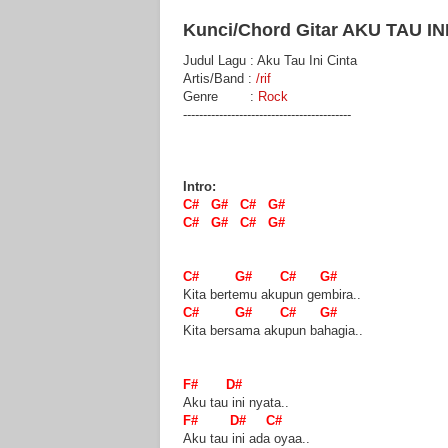
Kunci/Chord Gitar AKU TAU INI 
Judul Lagu : Aku Tau Ini Cinta
Artis/Band :
/rif
Genre :
Rock
------------------------------------------
Intro:
C# G# C# G#
C# G# C# G#
C# G# C# G#
Kita bertemu akupun gembira..
C# G# C# G#
Kita bersama akupun bahagia..
F# D#
Aku tau ini nyata..
F# D# C#
Aku tau ini ada oyaa..