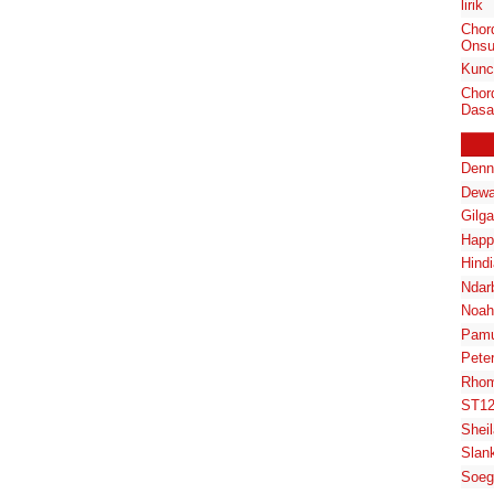
lirik
Chor
Onsu
Kunc
Chord
Dasa
Denn
Dewa
Gilg
Happ
Hindi
Ndar
Noah
Pam
Pete
Rhom
ST1
Shei
Slan
Soeg