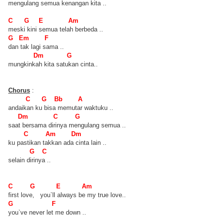
mengulang semua kenangan kita ..
C G E Am
meski kini semua telah berbeda ..
G Em F
dan tak lagi sama ..
Dm G
mungkinkah kita satukan cinta..
Chorus
:
C G Bb A
andaikan ku bisa memutar waktuku ..
Dm C G
saat bersama dirinya mengulang semua ..
C Am Dm
ku pastikan takkan ada cinta lain ..
G C
selain dirinya ..
C G E Am
first love, you`ll always be my true love..
G F
you`ve never let me down ..