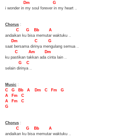
Dm G
i wonder in my soul forever in my heart ..
Chorus
:
C G Bb A
andaikan ku bisa memutar waktuku ..
Dm C G
saat bersama dirinya mengulang semua ..
C Am Dm
ku pastikan takkan ada cinta lain ..
G C
selain dirinya ..
Music
:
C G Bb A Dm C Fm G
A Fm C
A Fm C
G
Chorus
:
C G Bb A
andaikan ku bisa memutar waktuku ..