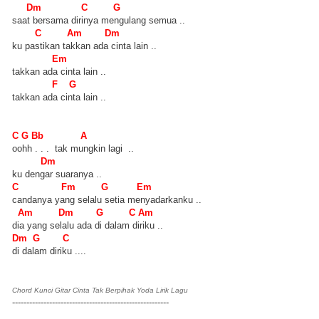
Dm C G
saat bersama dirinya mengulang semua ..
C Am Dm
ku pastikan takkan ada cinta lain ..
Em
takkan ada cinta lain ..
F G
takkan ada cinta lain ..
C G Bb A
oohh . . . tak mungkin lagi ..
Dm
ku dengar suaranya ..
C Fm G Em
candanya yang selalu setia menyadarkanku ..
Am Dm G C Am
dia yang selalu ada di dalam diriku ..
Dm G C
di dalam diriku ....
Chord Kunci Gitar Cinta Tak Berpihak Yoda Lirik Lagu
-------------------------------------------------------