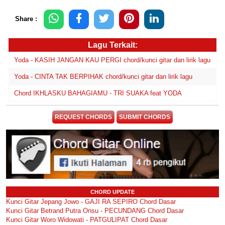
Share :
Lagu Terkait:
Yoda - KASIH JANGAN KAU PERGI chord/kunci gitar dan lirik lagu
Yoda - CINTA TAK BERPIHAK chord/kunci gitar dan lirik lagu
Chord IKHLASKU BAHAGIAMU - TRI SUAKA feat YODA
REQUEST CHORDS
SUBMIT CHORDS
CHORD UPDATE
Kunci Gitar Jepang Jowo - GAJI RA SEPIRO Chord Dasar
Kunci Gitar Betrand Putra Onsu - PECUNDANG Chord Dasar
Kunci Gitar Woro Widowati - PATGULIPAT Chord Dasar