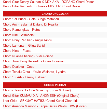
Kunci Gitar Denny Caknan X NDX AKA - ROPANG Chord Dasar
Kunci Gitar Romantic Echoes - MISTERI Chord Dasar
CHORD UNGGULAN
Chord Sal Priadi - Gala Bunga Matahari
Chord Anji - Selamat Datang Di Realita
Chord Pamungkas - Putus
Chord Nihil - AsmodiaZ
Chord Rony Parulian - Angin Rindu
Chord Lamunan - Gilga Sahid
Chord Nina - .Feast
Chord Nuansa bening - Vidi Aldiano
Chord Jiwa Yang Bersedih - Ghea Indrawari
Chord Dealova - Once
Chord Terlalu Cinta - Yovie Widianto, Lyodra,
Chord SIGAR - Denny Caknan
CHORD PILIHAN
Chords Jessie J - One More Try (From & Juliet)
Kunci Gitar KUMAU DIA - ANDMESH (Original Chord)
Last Child - SEKUAT HATIKU Chord Kunci Gitar Lirik
Chord Amanda Manopo - Tanpa Batas Waktu TBW (Cover)