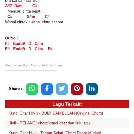
Biarkanlah hati ku..
A#7 D#m G#
Mencari cinta sejati..
C# G#m C#
Wahai cintaku wahai cinta sesaat..
Outro
:
F# Eadd9 D C#m
F# Eadd9 D C#m F#
Chord Kunci Gitar Pelangi Hivi! Lirik Lagu
-------------------------------------------
Share :
Lagu Terkait:
Kunci Gitar HIVI! - BUMI DAN BULAN (Original Chord)
Hivi! - PELANGI chord/kunci gitar dan lirik lagu
Kunci Gitar Hivi! - Teman Sejati (Chord Dasar Mudah)