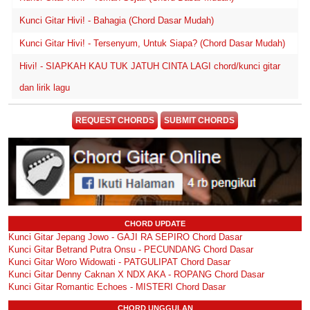
Kunci Gitar Hivi! - Bahagia (Chord Dasar Mudah)
Kunci Gitar Hivi! - Tersenyum, Untuk Siapa? (Chord Dasar Mudah)
Hivi! - SIAPKAH KAU TUK JATUH CINTA LAGI chord/kunci gitar
dan lirik lagu
REQUEST CHORDS
SUBMIT CHORDS
CHORD UPDATE
Kunci Gitar Jepang Jowo - GAJI RA SEPIRO Chord Dasar
Kunci Gitar Betrand Putra Onsu - PECUNDANG Chord Dasar
Kunci Gitar Woro Widowati - PATGULIPAT Chord Dasar
Kunci Gitar Denny Caknan X NDX AKA - ROPANG Chord Dasar
Kunci Gitar Romantic Echoes - MISTERI Chord Dasar
CHORD UNGGULAN