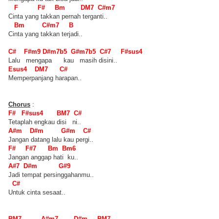
F F# Bm DM7 C#m7
Cinta yang takkan pernah terganti..
Bm C#m7 B
Cinta yang takkan terjadi..
C# F#m9 D#m7b5 G#m7b5 C#7 F#sus4
Lalu mengapa kau masih disini..
Esus4 DM7 C#
Memperpanjang harapan..
Chorus
:
F# F#sus4 BM7 C#
Tetaplah engkau disi ni..
A#m D#m G#m C#
Jangan datang lalu kau pergi..
F# F#7 Bm Bm6
Jangan anggap hati ku..
A#7 D#m G#9
Jadi tempat persinggahanmu..
C#
Untuk cinta sesaat..
BM7 A#m7 D#m BM7