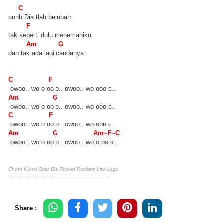
C
oohh Dia tlah berubah..
F
tak seperti dulu menemaniku..
Am G
dan tak ada lagi candanya..
C F
owoo.. wo o oo o.. owoo.. wo ooo o..
Am G
owoo.. wo o oo o.. owoo.. wo ooo o..
C F
owoo.. wo o oo o.. owoo.. wo ooo o..
Am G Am~F~C
owoo.. wo o oo o.. owoo.. wo o oo o..
Chord Kunci Gitar Dia Rocket Rockers Lirik Lagu
--------------------------------------------------
Share :