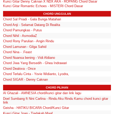
Kunci Gitar Denny Caknan X NDX AKA - ROPANG Chord Dasar
Kunci Gitar Romantic Echoes - MISTERI Chord Dasar
CHORD UNGGULAN
Chord Sal Priadi - Gala Bunga Matahari
Chord Anji - Selamat Datang Di Realita
Chord Pamungkas - Putus
Chord Nihil - AsmodiaZ
Chord Rony Parulian - Angin Rindu
Chord Lamunan - Gilga Sahid
Chord Nina - .Feast
Chord Nuansa bening - Vidi Aldiano
Chord Jiwa Yang Bersedih - Ghea Indrawari
Chord Dealova - Once
Chord Terlalu Cinta - Yovie Widianto, Lyodra,
Chord SIGAR - Denny Caknan
CHORD PILIHAN
Al Ghazali - AMNESIA chord/kunci gitar dan lirik lagu
Doel Sumbang ft Nini Carlina - Rindu Aku Rindu Kamu chord kunci gitar
lirik
Geisha - HATIKU BICARA Chord/Kunci Gitar
Kunci Gitar Joan - Tiadakah Maaf