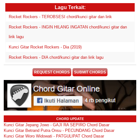
Lagu Terkait:
Rocket Rockers - TEROBSESI chord/kunci gitar dan lirik
Rocket Rockers - INGIN HILANG INGATAN chord/kunci gitar dan
lirik lagu
Kunci Gitar Rocket Rockers - Dia (2019)
Rocket Rockers - DIA chord/kunci gitar dan lirik lagu
REQUEST CHORDS
SUBMIT CHORDS
CHORD UPDATE
Kunci Gitar Jepang Jowo - GAJI RA SEPIRO Chord Dasar
Kunci Gitar Betrand Putra Onsu - PECUNDANG Chord Dasar
Kunci Gitar Woro Widowati - PATGULIPAT Chord Dasar