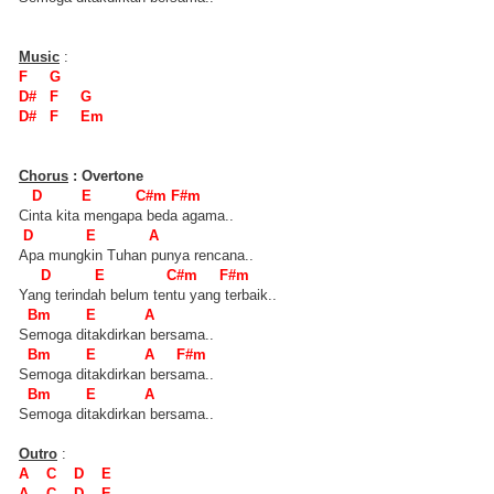
Music
:
F G
D# F G
D# F Em
Chorus
: Overtone
D E C#m F#m
Cinta kita mengapa beda agama..
D E A
Apa mungkin Tuhan punya rencana..
D E C#m F#m
Yang terindah belum tentu yang terbaik..
Bm E A
Semoga ditakdirkan bersama..
Bm E A F#m
Semoga ditakdirkan bersama..
Bm E A
Semoga ditakdirkan bersama..
Outro
:
A C D E
A C D E