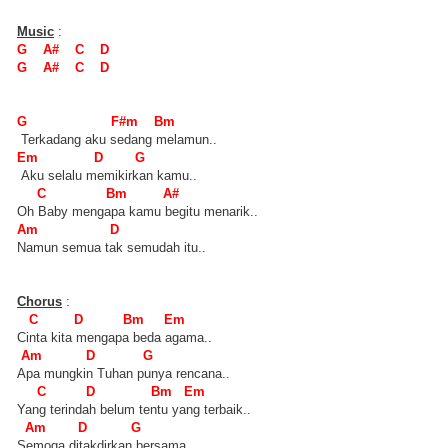
Music
:
G A# C D
G A# C D
G F#m Bm
Terkadang aku sedang melamun..
Em D G
Aku selalu memikirkan kamu..
C Bm A#
Oh Baby mengapa kamu begitu menarik..
Am D
Namun semua tak semudah itu..
Chorus
:
C D Bm Em
Cinta kita mengapa beda agama..
Am D G
Apa mungkin Tuhan punya rencana..
C D Bm Em
Yang terindah belum tentu yang terbaik..
Am D G
Semoga ditakdirkan bersama..