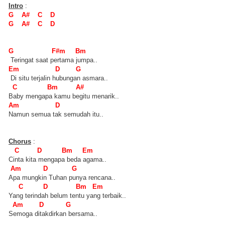
Intro
:
G A# C D
G A# C D
G F#m Bm
Teringat saat pertama jumpa..
Em D G
Di situ terjalin hubungan asmara..
C Bm A#
Baby mengapa kamu begitu menarik..
Am D
Namun semua tak semudah itu..
Chorus
:
C D Bm Em
Cinta kita mengapa beda agama..
Am D G
Apa mungkin Tuhan punya rencana..
C D Bm Em
Yang terindah belum tentu yang terbaik..
Am D G
Semoga ditakdirkan bersama..