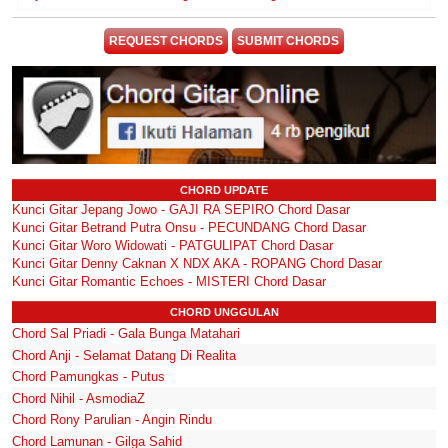
REQUEST CHORDS
SUBMIT CHORDS
CHORD UPDATE
Kunci Gitar Jepang Jowo - GAJI RA SEPIRO Chord Dasar
Kunci Gitar Betrand Putra Onsu - PECUNDANG Chord Dasar
Kunci Gitar Woro Widowati - PATGULIPAT Chord Dasar
Kunci Gitar Denny Caknan X NDX AKA - ROPANG Chord Dasar
Kunci Gitar Romantic Echoes - MISTERI Chord Dasar
CHORD UNGGULAN
Chord Sal Priadi - Gala Bunga Matahari
Chord Anji - Selamat Datang Di Realita
Chord Pamungkas - Putus
Chord Nihil - AsmodiaZ
Chord Rony Parulian - Angin Rindu
Chord Lamunan - Gilga Sahid