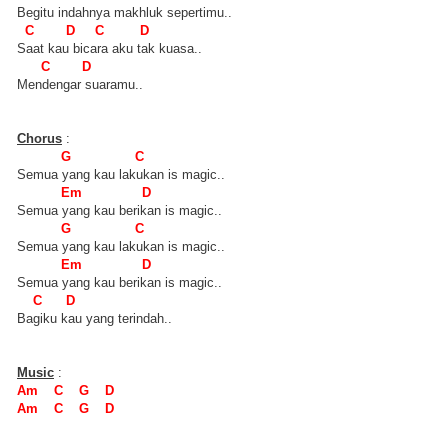
Begitu indahnya makhluk sepertimu..
C D C D
Saat kau bicara aku tak kuasa..
C D
Mendengar suaramu..
Chorus
:
G C
Semua yang kau lakukan is magic..
Em D
Semua yang kau berikan is magic..
G C
Semua yang kau lakukan is magic..
Em D
Semua yang kau berikan is magic..
C D
Bagiku kau yang terindah..
Music
:
Am C G D
Am C G D