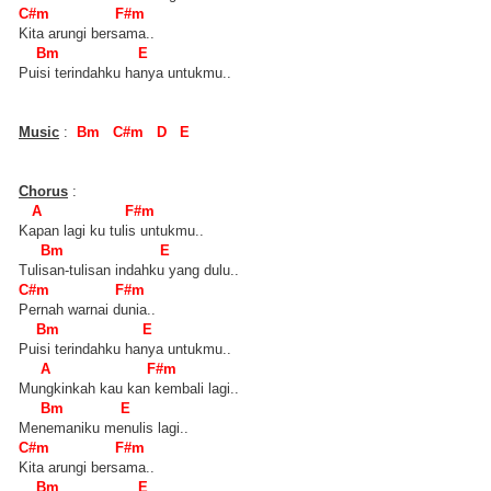
C#m F#m
Kita arungi bersama..
Bm E
Puisi terindahku hanya untukmu..
Music
:
Bm C#m D E
Chorus
:
A F#m
Kapan lagi ku tulis untukmu..
Bm E
Tulisan-tulisan indahku yang dulu..
C#m F#m
Pernah warnai dunia..
Bm E
Puisi terindahku hanya untukmu..
A F#m
Mungkinkah kau kan kembali lagi..
Bm E
Menemaniku menulis lagi..
C#m F#m
Kita arungi bersama..
Bm E