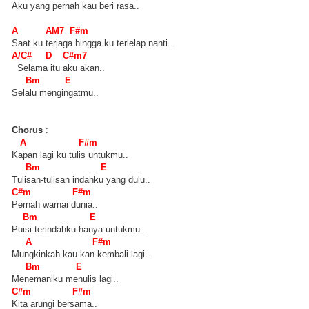
Aku yang pernah kau beri rasa..
A AM7 F#m
Saat ku terjaga hingga ku terlelap nanti..
A/C# D C#m7
Selama itu aku akan..
Bm E
Selalu mengingatmu..
Chorus
:
A F#m
Kapan lagi ku tulis untukmu..
Bm E
Tulisan-tulisan indahku yang dulu..
C#m F#m
Pernah warnai dunia..
Bm E
Puisi terindahku hanya untukmu..
A F#m
Mungkinkah kau kan kembali lagi..
Bm E
Menemaniku menulis lagi..
C#m F#m
Kita arungi bersama..