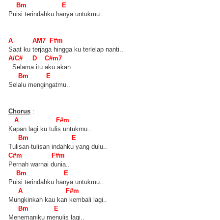
Bm E
Puisi terindahku hanya untukmu..
A AM7 F#m
Saat ku terjaga hingga ku terlelap nanti..
A/C# D C#m7
Selama itu aku akan..
Bm E
Selalu mengingatmu..
Chorus
:
A F#m
Kapan lagi ku tulis untukmu..
Bm E
Tulisan-tulisan indahku yang dulu..
C#m F#m
Pernah warnai dunia..
Bm E
Puisi terindahku hanya untukmu..
A F#m
Mungkinkah kau kan kembali lagi..
Bm E
Menemaniku menulis lagi..