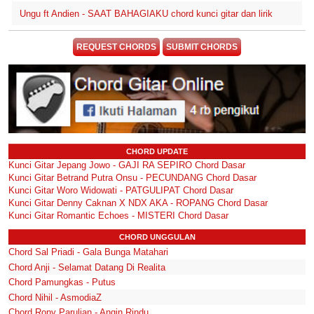
Ungu ft Andien - SAAT BAHAGIAKU chord kunci gitar dan lirik
REQUEST CHORDS
SUBMIT CHORDS
CHORD UPDATE
Kunci Gitar Jepang Jowo - GAJI RA SEPIRO Chord Dasar
Kunci Gitar Betrand Putra Onsu - PECUNDANG Chord Dasar
Kunci Gitar Woro Widowati - PATGULIPAT Chord Dasar
Kunci Gitar Denny Caknan X NDX AKA - ROPANG Chord Dasar
Kunci Gitar Romantic Echoes - MISTERI Chord Dasar
CHORD UNGGULAN
Chord Sal Priadi - Gala Bunga Matahari
Chord Anji - Selamat Datang Di Realita
Chord Pamungkas - Putus
Chord Nihil - AsmodiaZ
Chord Rony Parulian - Angin Rindu