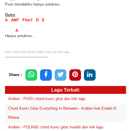
Puisi terindahku hanya untukmu..
Outro
:
A AM7 F#m7 D E
A
Hanya untukmu...
Kunci Chord Gitar Mudah Andien Puisi dan Lirik Lagu
-------------------------------------
Share :
Lagu Terkait:
Andien - PUISI chord kunci gitar dan lirik lagu
Chord Kunci Gitar Everything In Between - Andien feat Endah N
Rhesa
Andien - PULANG chord kunci gitar mudah dan lirik lagu