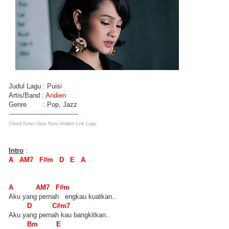
Judul Lagu : Puisi
Artis/Band :
Andien
Genre : Pop, Jazz
----------------------------------
Chord Kunci Gitar Puisi Andien Lirik Lagu
Intro
:
A AM7 F#m D E A
A AM7 F#m
Aku yang pernah engkau kuatkan..
D C#m7
Aku yang pernah kau bangkitkan..
Bm E