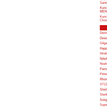
Santo
Kunc
MENU
Kunc
Chord
Denn
Dewa
Gilg
Happ
Hindi
Ndar
Noah
Pam
Pete
Rhom
ST1
Shei
Slan
Soeg
Supe