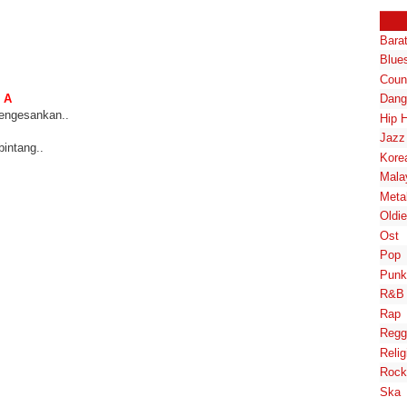
Bara
Blue
Coun
A
Dang
mengesankan..
Hip 
Jazz
intang..
Kore
Mala
Meta
Oldi
Ost
Pop
Punk
R&B
Rap
Regg
Relig
Rock
Ska