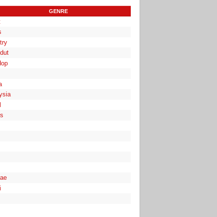
GENRE
t
s
try
dut
Hop
a
ysia
l
es
ae
i