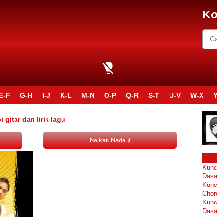
Ko
E-F
G-H
I-J
K-L
M-N
O-P
Q-R
S-T
U-V
W-X
Y
itar dan lirik lagu
Kunc
Dasa
Kunc
Chor
Kunc
Dasa