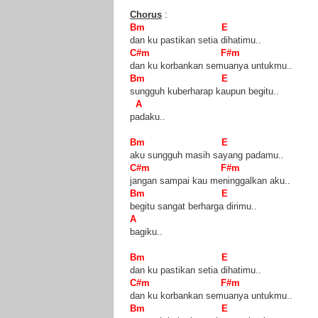
Chorus
:
Bm E
dan ku pastikan setia dihatimu..
C#m F#m
dan ku korbankan semuanya untukmu..
Bm E
sungguh kuberharap kaupun begitu..
A
padaku..
Bm E
aku sungguh masih sayang padamu..
C#m F#m
jangan sampai kau meninggalkan aku..
Bm E
begitu sangat berharga dirimu..
A
bagiku..
Bm E
dan ku pastikan setia dihatimu..
C#m F#m
dan ku korbankan semuanya untukmu..
Bm E