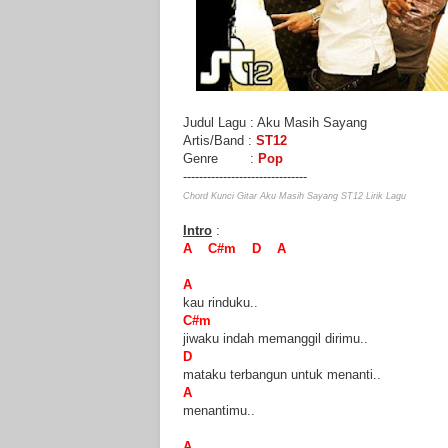
Judul Lagu : Aku Masih Sayang
Artis/Band :
ST12
Genre :
Pop
-------------------------------
Chord Kunci Gitar Aku Masih Sayang ST12 Lirik Lagu
Intro
:
A C#m D A
A
kau rinduku..
C#m
jiwaku indah memanggil dirimu..
D
mataku terbangun untuk menanti..
A
menantimu..
A