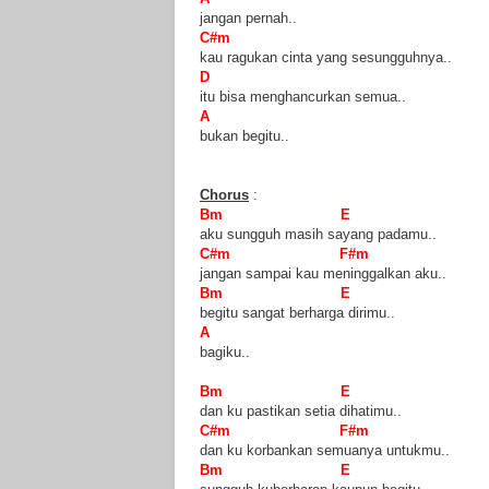
jangan pernah..
C#m
kau ragukan cinta yang sesungguhnya..
D
itu bisa menghancurkan semua..
A
bukan begitu..
Chorus
:
Bm E
aku sungguh masih sayang padamu..
C#m F#m
jangan sampai kau meninggalkan aku..
Bm E
begitu sangat berharga dirimu..
A
bagiku..
Bm E
dan ku pastikan setia dihatimu..
C#m F#m
dan ku korbankan semuanya untukmu..
Bm E