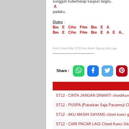
sungguh kuberharap kaupun begitu..
A
padaku..
Outro
:
Bm E C#m F#m Bm E A
Bm E C#m F#m Bm E A E A..
Kunci Chord Gitar ST12 Aku Masih Sayang Lirik Lagu
------------------------------------
Share :
ST12 - CINTA JANGAN DINANTI chord/kunci g
ST12 - PUSPA (Putuskan Saja Pacarmu) Ch
ST12 - AKU MASIH SAYANG chord kunci gita
ST12 - CARI PACAR LAGI Chord Kunci Git