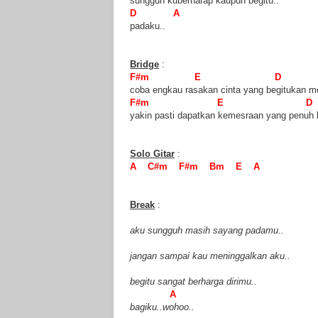
sungguh kuberharap kaupun begitu..
D A
padaku..
Bridge
:
F#m E D 
coba engkau rasakan cinta yang begitukan 
F#m E D
yakin pasti dapatkan kemesraan yang penuh b
Solo Gitar
:
A C#m F#m Bm E A
Break
:
aku sungguh masih sayang padamu..
jangan sampai kau meninggalkan aku..
begitu sangat berharga dirimu..
A
bagiku..wohoo..