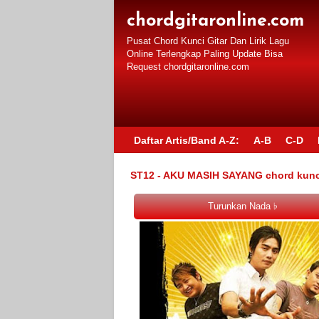
chordgitaronline.com
Pusat Chord Kunci Gitar Dan Lirik Lagu
Online Terlengkap Paling Update Bisa
Request chordgitaronline.com
Daftar Artis/Band A-Z:
A-B
C-D
ST12 - AKU MASIH SAYANG chord kunci g