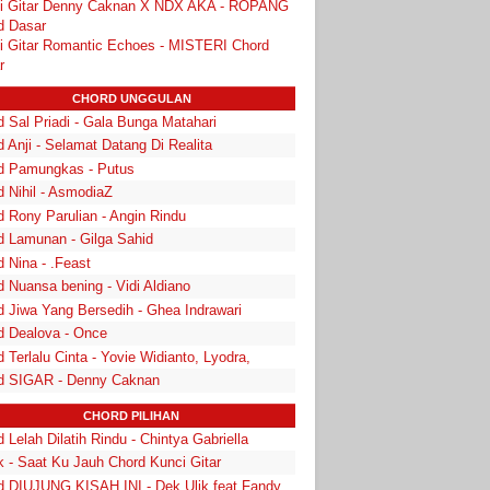
i Gitar Denny Caknan X NDX AKA - ROPANG
d Dasar
i Gitar Romantic Echoes - MISTERI Chord
r
CHORD UNGGULAN
 Sal Priadi - Gala Bunga Matahari
 Anji - Selamat Datang Di Realita
d Pamungkas - Putus
d Nihil - AsmodiaZ
d Rony Parulian - Angin Rindu
d Lamunan - Gilga Sahid
 Nina - .Feast
 Nuansa bening - Vidi Aldiano
d Jiwa Yang Bersedih - Ghea Indrawari
d Dealova - Once
 Terlalu Cinta - Yovie Widianto, Lyodra,
d SIGAR - Denny Caknan
CHORD PILIHAN
 Lelah Dilatih Rindu - Chintya Gabriella
k - Saat Ku Jauh Chord Kunci Gitar
d DIUJUNG KISAH INI - Dek Ulik feat Fandy