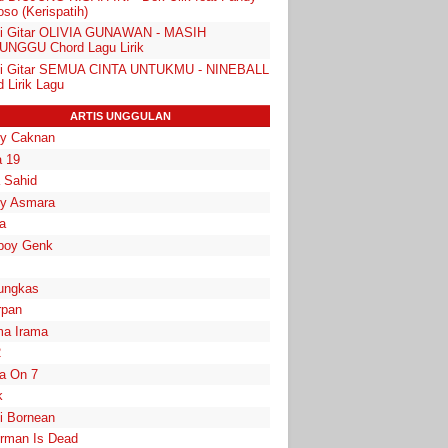
so (Kerispatih)
i Gitar OLIVIA GUNAWAN - MASIH
NGGU Chord Lagu Lirik
i Gitar SEMUA CINTA UNTUKMU - NINEBALL
 Lirik Lagu
ARTIS UNGGULAN
y Caknan
 19
a Sahid
y Asmara
a
boy Genk
ungkas
rpan
a Irama
2
la On 7
k
i Bornean
rman Is Dead