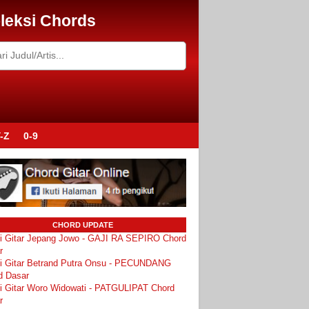
leksi Chords
-Z
0-9
CHORD UPDATE
i Gitar Jepang Jowo - GAJI RA SEPIRO Chord
r
i Gitar Betrand Putra Onsu - PECUNDANG
d Dasar
i Gitar Woro Widowati - PATGULIPAT Chord
r