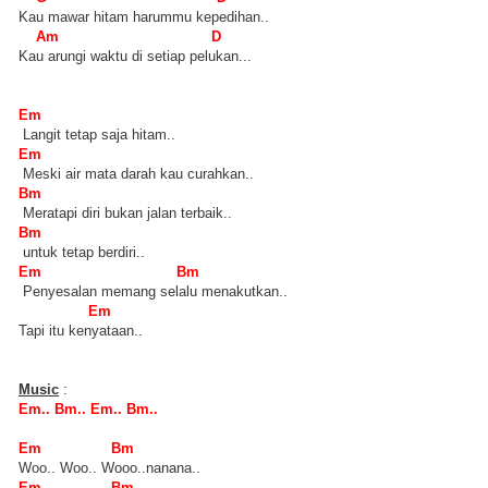
Kau mawar hitam harummu kepedihan..
Am D
Kau arungi waktu di setiap pelukan...
Em
Langit tetap saja hitam..
Em
Meski air mata darah kau curahkan..
Bm
Meratapi diri bukan jalan terbaik..
Bm
untuk tetap berdiri..
Em Bm
Penyesalan memang selalu menakutkan..
Em
Tapi itu kenyataan..
Music
:
Em.. Bm.. Em.. Bm..
Em Bm
Woo.. Woo.. Wooo..nanana..
Em Bm