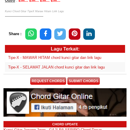
Outro
:
Em... Em... Em... Em...
Kunci Chord Gitar TipeX Maraw Hitam Lirik Lagu
---------------------------------
Share :
Lagu Terkait:
Tipe-X - MAWAR HITAM chord kunci gitar dan lirik lagu
Tipe-X - SELAMAT JALAN chord kunci gitar dan lirik lagu
REQUEST CHORDS
SUBMIT CHORDS
CHORD UPDATE
Kunci Gitar Jepang Jowo - GAJI RA SEPIRO Chord Dasar