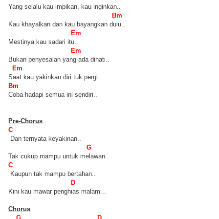
Yang selalu kau impikan, kau inginkan..
Bm
Kau khayalkan dan kau bayangkan dulu..
Em
Mestinya kau sadari itu..
Em
Bukan penyesalan yang ada dihati..
Em
Saat kau yakinkan diri tuk pergi..
Bm
Coba hadapi semua ini sendiri..
Pre-Chorus
:
C
Dan ternyata keyakinan..
G
Tak cukup mampu untuk melawan..
C
Kaupun tak mampu bertahan..
D
Kini kau mawar penghias malam...
Chorus
:
G D