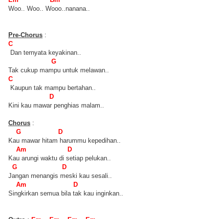
Woo.. Woo.. Wooo..nanana..
Pre-Chorus
:
C
Dan ternyata keyakinan..
G
Tak cukup mampu untuk melawan..
C
Kaupun tak mampu bertahan..
D
Kini kau mawar penghias malam..
Chorus
:
G D
Kau mawar hitam harummu kepedihan..
Am D
Kau arungi waktu di setiap pelukan..
G D
Jangan menangis meski kau sesali..
Am D
Singkirkan semua bila tak kau inginkan..