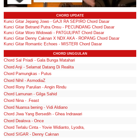
CHORD UPDATE
Kunci Gitar Jepang Jowo - GAJI RA SEPIRO Chord Dasar
Kunci Gitar Betrand Putra Onsu - PECUNDANG Chord Dasar
Kunci Gitar Woro Widowati - PATGULIPAT Chord Dasar
Kunci Gitar Denny Caknan X NDX AKA - ROPANG Chord Dasar
Kunci Gitar Romantic Echoes - MISTERI Chord Dasar
CHORD UNGGULAN
Chord Sal Priadi - Gala Bunga Matahari
Chord Anji - Selamat Datang Di Realita
Chord Pamungkas - Putus
Chord Nihil - AsmodiaZ
Chord Rony Parulian - Angin Rindu
Chord Lamunan - Gilga Sahid
Chord Nina - .Feast
Chord Nuansa bening - Vidi Aldiano
Chord Jiwa Yang Bersedih - Ghea Indrawari
Chord Dealova - Once
Chord Terlalu Cinta - Yovie Widianto, Lyodra,
Chord SIGAR - Denny Caknan