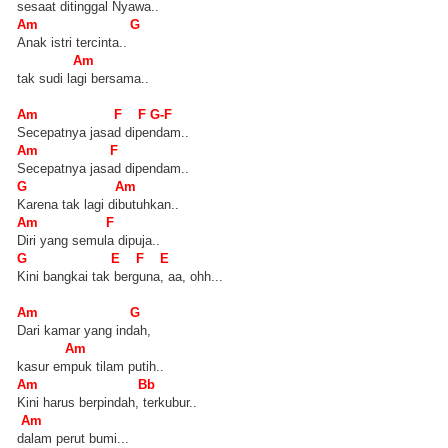
sesaat ditinggal Nyawa..
Am G
Anak istri tercinta..
Am
tak sudi lagi bersama..
Am F F G-F
Secepatnya jasad dipendam..
Am F
Secepatnya jasad dipendam..
G Am
Karena tak lagi dibutuhkan..
Am F
Diri yang semula dipuja..
G E F E
Kini bangkai tak berguna, aa, ohh...
Am G
Dari kamar yang indah,
Am
kasur empuk tilam putih..
Am Bb
Kini harus berpindah, terkubur..
Am
dalam perut bumi...