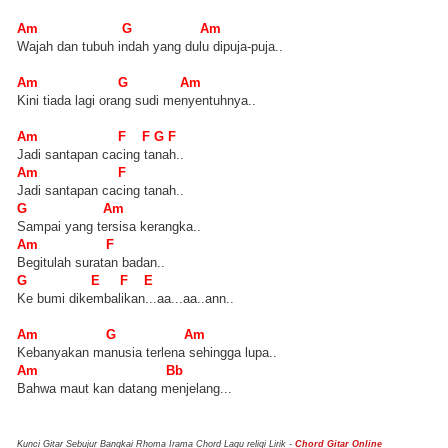
Am G Am
Wajah dan tubuh indah yang dulu dipuja-puja..
Am G Am
Kini tiada lagi orang sudi menyentuhnya..
Am F F G F
Jadi santapan cacing tanah..
Am F
Jadi santapan cacing tanah..
G Am
Sampai yang tersisa kerangka..
Am F
Begitulah suratan badan..
G E F E
Ke bumi dikembalikan...aa...aa..ann..
Am G Am
Kebanyakan manusia terlena sehingga lupa..
Am Bb
Bahwa maut kan datang menjelang...
Kunci Gitar Sebujur Bangkai Rhoma Irama Chord Lagu religi Lirik -
Chord Gitar Online