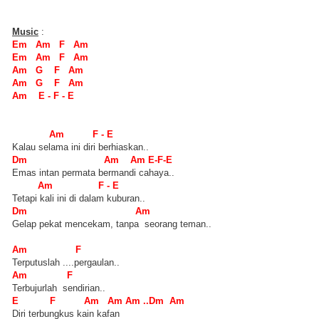
Music
:
Em Am F Am
Em Am F Am
Am G F Am
Am G F Am
Am E - F - E
Am F - E
Kalau selama ini diri berhiaskan..
Dm Am Am E-F-E
Emas intan permata bermandi cahaya..
Am F - E
Tetapi kali ini di dalam kuburan..
Dm Am
Gelap pekat mencekam, tanpa seorang teman..
Am F
Terputuslah ....pergaulan..
Am F
Terbujurlah sendirian..
E F Am Am Am ..Dm Am
Diri terbungkus kain kafan