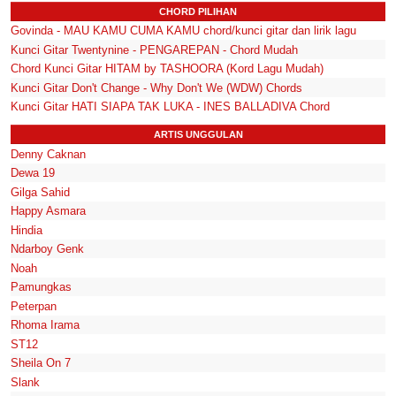
CHORD PILIHAN
Govinda - MAU KAMU CUMA KAMU chord/kunci gitar dan lirik lagu
Kunci Gitar Twentynine - PENGAREPAN - Chord Mudah
Chord Kunci Gitar HITAM by TASHOORA (Kord Lagu Mudah)
Kunci Gitar Don't Change - Why Don't We (WDW) Chords
Kunci Gitar HATI SIAPA TAK LUKA - INES BALLADIVA Chord
ARTIS UNGGULAN
Denny Caknan
Dewa 19
Gilga Sahid
Happy Asmara
Hindia
Ndarboy Genk
Noah
Pamungkas
Peterpan
Rhoma Irama
ST12
Sheila On 7
Slank