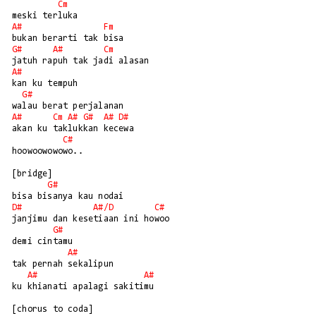
Cm
A#
Fm
G#
A#
Cm
A#
kan ku tempuh 

G#
A#
Cm
A#
G#
A#
D#
akan ku taklukkan kecewa

C#
hoowoowowowo..

[bridge]

G#
D#
A#/
D
C#
janjimu dan kesetiaan ini howoo

G#
demi cintamu 

A#
tak pernah sekalipun 

A#
A#
ku khianati apalagi sakitimu

[chorus to coda]
