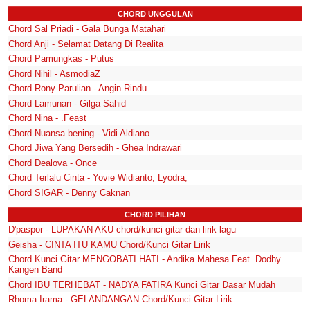
CHORD UNGGULAN
Chord Sal Priadi - Gala Bunga Matahari
Chord Anji - Selamat Datang Di Realita
Chord Pamungkas - Putus
Chord Nihil - AsmodiaZ
Chord Rony Parulian - Angin Rindu
Chord Lamunan - Gilga Sahid
Chord Nina - .Feast
Chord Nuansa bening - Vidi Aldiano
Chord Jiwa Yang Bersedih - Ghea Indrawari
Chord Dealova - Once
Chord Terlalu Cinta - Yovie Widianto, Lyodra,
Chord SIGAR - Denny Caknan
CHORD PILIHAN
D'paspor - LUPAKAN AKU chord/kunci gitar dan lirik lagu
Geisha - CINTA ITU KAMU Chord/Kunci Gitar Lirik
Chord Kunci Gitar MENGOBATI HATI - Andika Mahesa Feat. Dodhy
Kangen Band
Chord IBU TERHEBAT - NADYA FATIRA Kunci Gitar Dasar Mudah
Rhoma Irama - GELANDANGAN Chord/Kunci Gitar Lirik