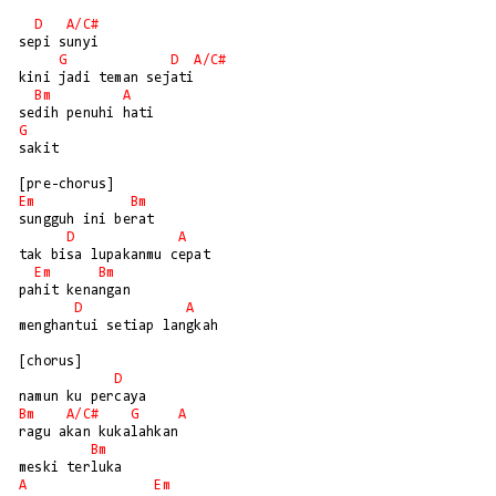
D
A/
C#
sepi sunyi

G
D
A/
C#
kini jadi teman sejati

Bm
A
G
sakit

Em
Bm
sungguh ini berat

D
A
tak bisa lupakanmu cepat

Em
Bm
pahit kenangan

D
A
menghantui setiap langkah

[chorus]

D
Bm
A/
C#
G
A
ragu akan kukalahkan

Bm
A
Em