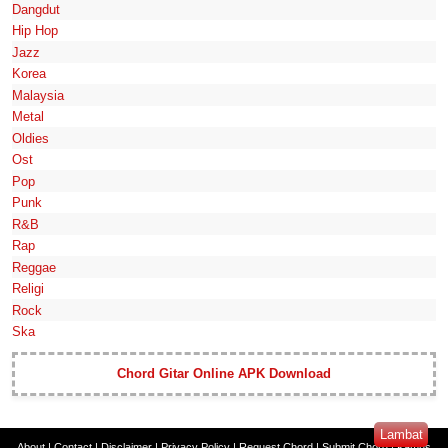
Dangdut
Hip Hop
Jazz
Korea
Malaysia
Metal
Oldies
Ost
Pop
Punk
R&B
Rap
Reggae
Religi
Rock
Ska
Chord Gitar Online APK Download
Lambat
About
|
Contact
|
Disclaimer
|
Privacy Policy
|
Request Chord
|
Submit Chord
|
Kamus