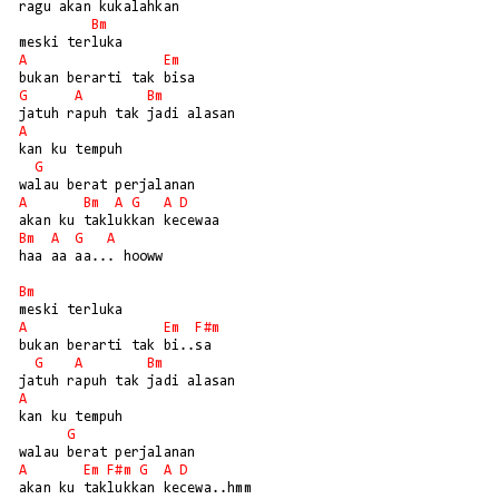
ragu akan kukalahkan

Bm
A
Em
G
A
Bm
A
kan ku tempuh

G
A
Bm
A
G
A
D
Bm
A
G
A
haa aa aa... hooww

Bm
A
Em
F#m
bukan berarti tak bi..sa

G
A
Bm
A
kan ku tempuh

G
A
Em
F#m
G
A
D
akan ku taklukkan kecewa..hmm
