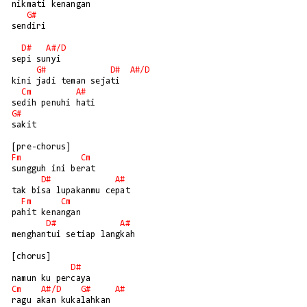
nikmati kenangan 

G#
sendiri 

D#
A#/
D
sepi sunyi

G#
D#
A#/
D
kini jadi teman sejati

Cm
A#
G#
sakit

Fm
Cm
sungguh ini berat

D#
A#
tak bisa lupakanmu cepat

Fm
Cm
pahit kenangan

D#
A#
menghantui setiap langkah

[chorus]

D#
Cm
A#/
D
G#
A#
ragu akan kukalahkan 
