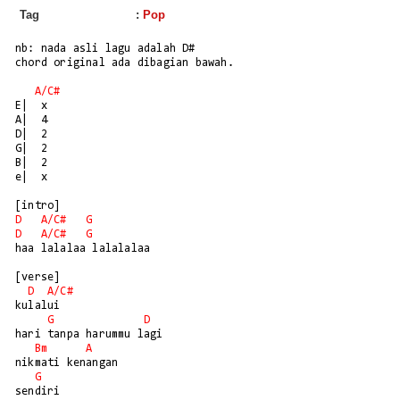
Tag
:
Pop
nb: nada asli lagu adalah D#

chord original ada dibagian bawah.

A/C#
E|  x

A|  4

D|  2

G|  2

B|  2

e|  x

D
A/
C#
G
D
A/
C#
G
haa lalalaa lalalalaa

[verse]

D
A/
C#
kulalui

G
D
hari tanpa harummu lagi

Bm
A
nikmati kenangan

G
sendiri
