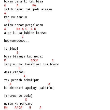
G
A
Bm
A
kan ku tempuh

G
A
Bm
A
G
A
D
akan ku taklukkan kecewa

C
hoowoowowowo..

[bridge]

G
D
A/
C#
C
janjimu dan kesetiaan ini howoo

G
demi cintamu

A
tak pernah sekalipun

A
A
ku khianati apalagi sakitimu

[chorus to coda]

D
Bm
A/
C#
G
A