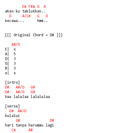
Em
F#m
G
A
akan ku taklukkan..

D
A/
C#
G
D
kecewa...      hmm..

[[[ Original Chord = D# ]]]

A#/D
E|  x

A|  5

D|  3

G|  3

B|  3

e|  x

D#
A#/
D
G#
D#
A#/
D
G#
haa lalalaa lalalalaa

[verse]

D#
A#/
D
kulalui

G#
D#
hari tanpa harummu lagi

Cm
A#