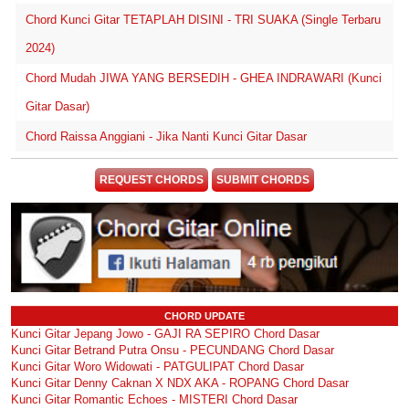
Chord Kunci Gitar TETAPLAH DISINI - TRI SUAKA (Single Terbaru
2024)
Chord Mudah JIWA YANG BERSEDIH - GHEA INDRAWARI (Kunci
Gitar Dasar)
Chord Raissa Anggiani - Jika Nanti Kunci Gitar Dasar
REQUEST CHORDS
SUBMIT CHORDS
CHORD UPDATE
Kunci Gitar Jepang Jowo - GAJI RA SEPIRO Chord Dasar
Kunci Gitar Betrand Putra Onsu - PECUNDANG Chord Dasar
Kunci Gitar Woro Widowati - PATGULIPAT Chord Dasar
Kunci Gitar Denny Caknan X NDX AKA - ROPANG Chord Dasar
Kunci Gitar Romantic Echoes - MISTERI Chord Dasar