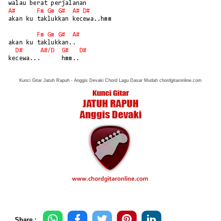
A#
Fm
Gm
G#
A#
D#
akan ku taklukkan kecewa..hmm

Fm
Gm
G#
A#
akan ku taklukkan.. 

D#
A#/
D
G#
D#
kecewa...      hmm..
Kunci Gitar Jatuh Rapuh - Anggis Devaki Chord Lagu Dasar Mudah chordgitaronline.com
Share :