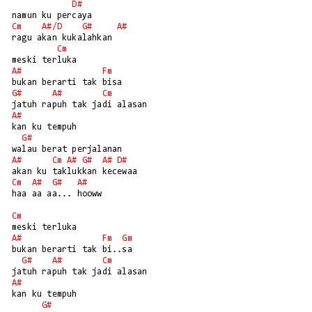
D#
Cm
A#/
D
G#
A#
ragu akan kukalahkan 

Cm
A#
Fm
G#
A#
Cm
A#
kan ku tempuh 

G#
A#
Cm
A#
G#
A#
D#
Cm
A#
G#
A#
haa aa aa... hooww

Cm
A#
Fm
Gm
bukan berarti tak bi..sa

G#
A#
Cm
A#
kan ku tempuh 

G#