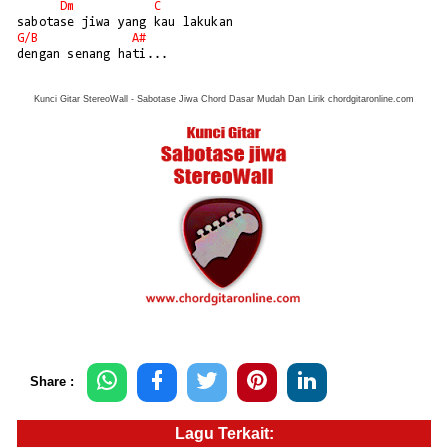
Dm
C
G/
B
A#
dengan senang hati...
Kunci Gitar StereoWall - Sabotase Jiwa Chord Dasar Mudah Dan Lirik chordgitaronline.com
Share :
Lagu Terkait: