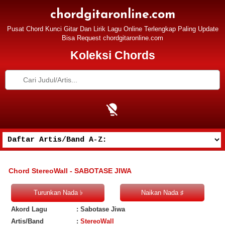
chordgitaronline.com
Pusat Chord Kunci Gitar Dan Lirik Lagu Online Terlengkap Paling Update
Bisa Request chordgitaronline.com
Koleksi Chords
Chord StereoWall - SABOTASE JIWA
Akord Lagu
: Sabotase Jiwa
Artis/Band
:
StereoWall