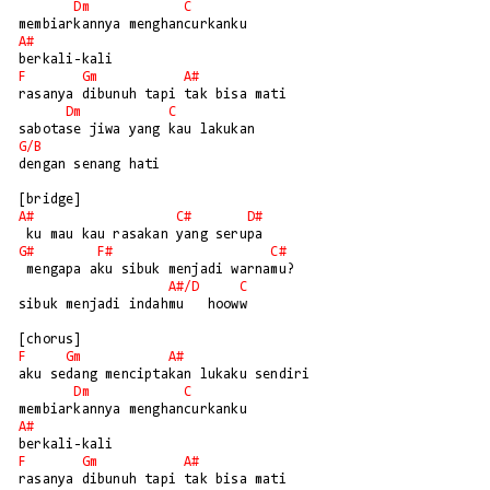
Dm
C
A#
F
Gm
A#
rasanya dibunuh tapi tak bisa mati

Dm
C
G/
B
dengan senang hati

A#
C#
D#
G#
F#
C#
 mengapa aku sibuk menjadi warnamu?

A#/
D
C
sibuk menjadi indahmu   hooww

F
Gm
A#
aku sedang menciptakan lukaku sendiri

Dm
C
A#
F
Gm
A#
rasanya dibunuh tapi tak bisa mati
