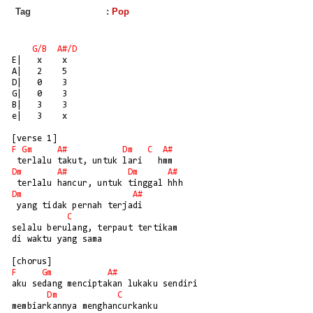
Tag
:
Pop
G/B
A#/D
E|   x    x

A|   2    5

D|   0    3

G|   0    3

B|   3    3

e|   3    x

F
Gm
A#
Dm
C
A#
Dm
A#
Dm
A#
Dm
A#
 yang tidak pernah terjadi

C
selalu berulang, terpaut tertikam 

di waktu yang sama

F
Gm
A#
aku sedang menciptakan lukaku sendiri

Dm
C