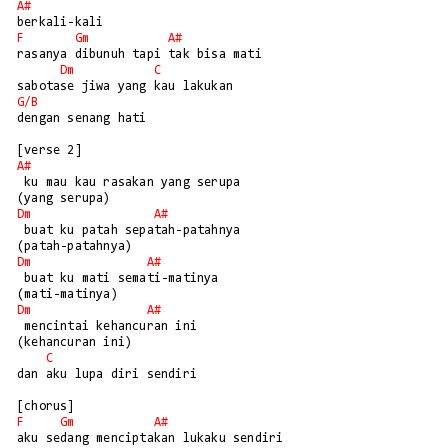
A#
F
Gm
A#
rasanya dibunuh tapi tak bisa mati

Dm
C
G/
B
dengan senang hati

A#
 ku mau kau rasakan yang serupa

Dm
A#
 buat ku patah sepatah-patahnya

Dm
A#
 buat ku mati semati-matinya

Dm
A#
 mencintai kehancuran ini

(kehancuran ini)

C
dan aku lupa diri sendiri

F
Gm
A#
aku sedang menciptakan lukaku sendiri
