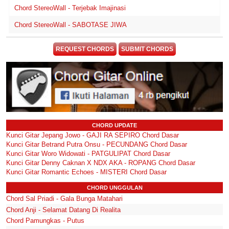
Chord StereoWall - Terjebak Imajinasi
Chord StereoWall - SABOTASE JIWA
REQUEST CHORDS
SUBMIT CHORDS
CHORD UPDATE
Kunci Gitar Jepang Jowo - GAJI RA SEPIRO Chord Dasar
Kunci Gitar Betrand Putra Onsu - PECUNDANG Chord Dasar
Kunci Gitar Woro Widowati - PATGULIPAT Chord Dasar
Kunci Gitar Denny Caknan X NDX AKA - ROPANG Chord Dasar
Kunci Gitar Romantic Echoes - MISTERI Chord Dasar
CHORD UNGGULAN
Chord Sal Priadi - Gala Bunga Matahari
Chord Anji - Selamat Datang Di Realita
Chord Pamungkas - Putus