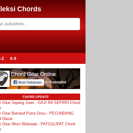
leksi Chords
-Z
0-9
CHORD UPDATE
i Gitar Jepang Jowo - GAJI RA SEPIRO Chord
r
i Gitar Betrand Putra Onsu - PECUNDANG
d Dasar
i Gitar Woro Widowati - PATGULIPAT Chord
r