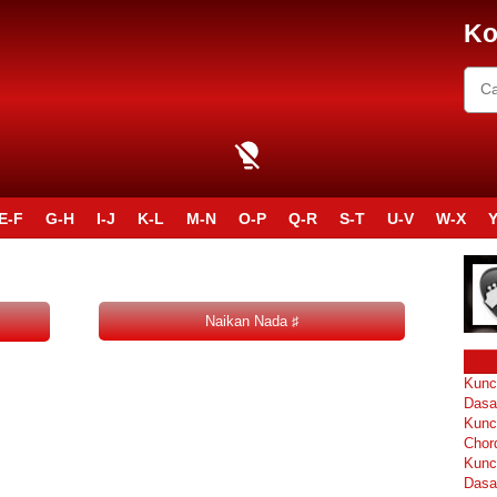
Ko
E-F
G-H
I-J
K-L
M-N
O-P
Q-R
S-T
U-V
W-X
Y
Kunc
Dasa
Kunc
Chor
Kunc
Dasa