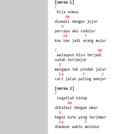
[verse 1]
C
 bila semua

Am
diawali dengan jujur

G
percaya aku sedulur

Em
F
kau kan jadi orang mujur

C
Am
 walaupun bisa terjadi

sudah terlanjur

G
mengapa tak pindah jalur

Em
F
C
cari jalan paling manjur

[verse 2]
C
 ingatlah hidup

Am
dibatasi dengan umur

G
bagai batu yang terjemur

Em
F
dimakan waktu melebur
