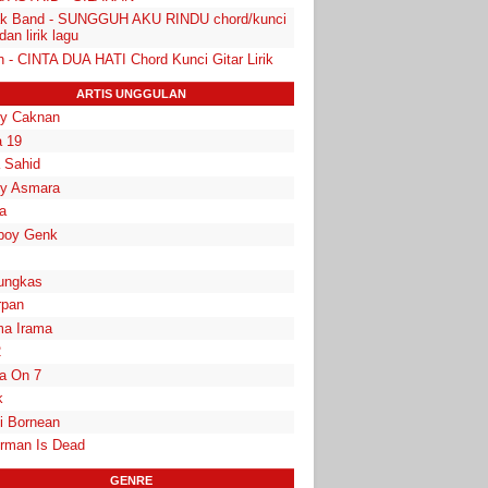
k Band - SUNGGUH AKU RINDU chord/kunci
 dan lirik lagu
n - CINTA DUA HATI Chord Kunci Gitar Lirik
ARTIS UNGGULAN
y Caknan
 19
a Sahid
y Asmara
a
boy Genk
ungkas
rpan
a Irama
2
la On 7
k
i Bornean
rman Is Dead
GENRE