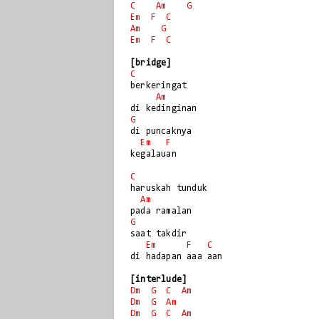
C
Am
G
Em
F
C
Am
G
Em
F
C
[bridge]
C
berkeringat

Am
G
di puncaknya

Em
F
kegalauan

C
haruskah tunduk 

Am
G
saat takdir

Em
F
C
di hadapan aaa aan

[interlude]
Dm
G
C
Am
Dm
G
Am
Dm
G
C
Am