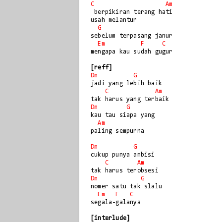
C
Am
 berpikiran terang hati

usah melantur

G
sebelum terpasang janur

Em
F
C
mengapa kau sudah gugur

[reff]
Dm
G
jadi yang lebih baik

C
Am
Dm
G
kau tau siapa yang

Am
paling sempurna

Dm
G
cukup punya ambisi

C
Am
Dm
G
nomer satu tak slalu

Em
F
C
segala-galanya

[interlude]