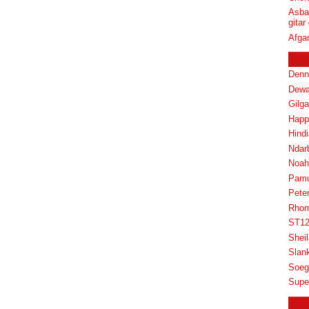
Asba
gitar
Afga
Denn
Dewa
Gilg
Happ
Hindi
Ndar
Noah
Pam
Pete
Rhom
ST1
Shei
Slan
Soeg
Supe