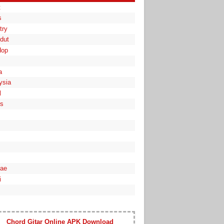
t
s
try
dut
Hop
a
ysia
l
es
ae
i
Chord Gitar Online APK Download