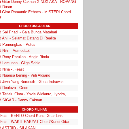
i Gitar Denny Caknan X NDX AKA - ROPANG
d Dasar
i Gitar Romantic Echoes - MISTERI Chord
r
CHORD UNGGULAN
 Sal Priadi - Gala Bunga Matahari
 Anji - Selamat Datang Di Realita
d Pamungkas - Putus
d Nihil - AsmodiaZ
d Rony Parulian - Angin Rindu
d Lamunan - Gilga Sahid
 Nina - .Feast
 Nuansa bening - Vidi Aldiano
d Jiwa Yang Bersedih - Ghea Indrawari
d Dealova - Once
 Terlalu Cinta - Yovie Widianto, Lyodra,
d SIGAR - Denny Caknan
CHORD PILIHAN
 Fals - BENTO Chord Kunci Gitar Lirik
 Fals - WAKIL RAKYAT Chord/Kunci Gitar
d ASTRID - SILAKAN