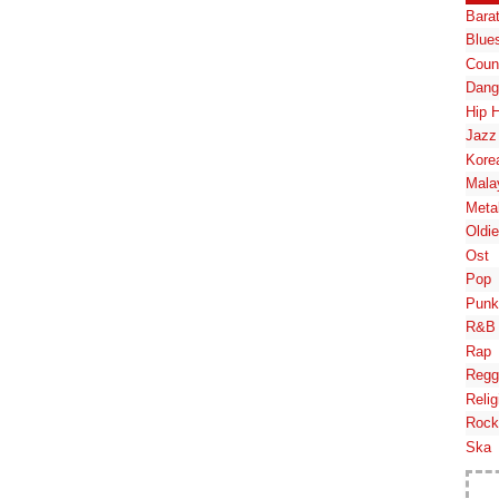
Bara
Blue
Coun
Dang
Hip 
Jazz
Kore
Mala
Meta
Oldi
Ost
Pop
Punk
R&B
Rap
Regg
Relig
Rock
Ska