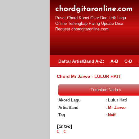
chordgitaronline.com
Pusat Chord Kunci Gitar Dan Lirik Lagu
Online Terlengkap Paling Update Bisa
Request chordgitaronline.com
Daftar Artis/Band A-Z:
A-B
C-D
Chord Mr Jarwo - LULUR HATI
Akord Lagu
: Lulur Hati
Artis/Band
:
Mr Jarwo
Tag
:
Naif
[intro]
C
C