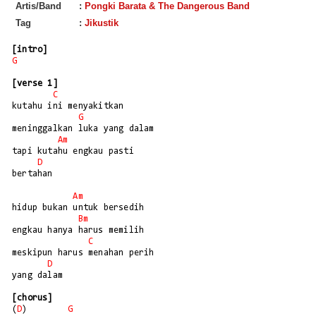
Artis/Band
:
Pongki Barata & The Dangerous Band
Tag
:
Jikustik
[intro]
G
[verse 1]
C
kutahu ini menyakitkan

G
meninggalkan luka yang dalam

Am
tapi kutahu engkau pasti 

D
bertahan

Am
hidup bukan untuk bersedih

Bm
engkau hanya harus memilih

C
meskipun harus menahan perih

D
yang dalam

[chorus]
(
D
)        
G