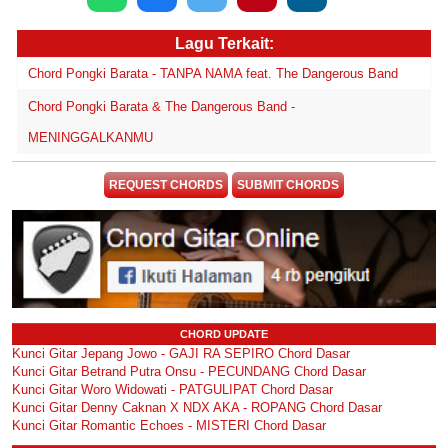
Lagu Terkait:
Chord Pongki Barata - TANPA NAMA feat. The Dangerous Band
Chord Pongki Barata & The Dangerous Band -
MENINGGALKANMU
REQUEST CHORDS
SUBMIT CHORDS
CHORD UPDATE
Kunci Gitar Jepang Jowo - GAJI RA SEPIRO Chord Dasar
Kunci Gitar Betrand Putra Onsu - PECUNDANG Chord Dasar
Kunci Gitar Woro Widowati - PATGULIPAT Chord Dasar
Kunci Gitar Denny Caknan X NDX AKA - ROPANG Chord Dasar
Kunci Gitar Romantic Echoes - MISTERI Chord Dasar