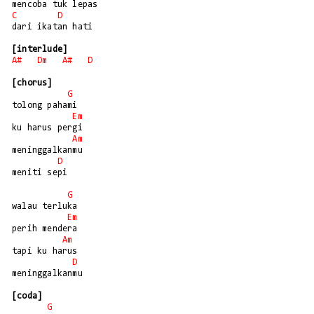
C
D
dari ikatan hati

[interlude]
A#
Dm
A#
D
[chorus]
G
tolong pahami

Em
ku harus pergi

Am
meninggalkanmu

D
meniti sepi

G
walau terluka

Em
perih mendera

Am
tapi ku harus

D
meninggalkanmu

[coda]
G