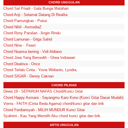
CHORD UNGGULAN
Chord Sal Priadi - Gala Bunga Matahari
Chord Anji - Selamat Datang Di Realita
Chord Pamungkas - Putus
Chord Nihil - AsmodiaZ
Chord Rony Parulian - Angin Rindu
Chord Lamunan - Gilga Sahid
Chord Nina - .Feast
Chord Nuansa bening - Vidi Aldiano
Chord Jiwa Yang Bersedih - Ghea Indrawari
Chord Dealova - Once
Chord Terlalu Cinta - Yovie Widianto, Lyodra,
Chord SIGAR - Denny Caknan
CHORD PILIHAN
Dewa 19 - SEPARUH NAFAS Chord/Kunci Gitar
Chord Happy Asmara - Sayangmu Karo Kono (Kunci Gitar Dasar Mudah)
Vierra - FAITH (Cinta Beda Agama) chord/kunci gitar dan lirik
Chord Ferdiansyah - MILIH MUNDUR Kunci Gitar
Syahrini - Kau Yang Memilih Aku chord kunci gitar dan lirik
ARTIS UNGGULAN