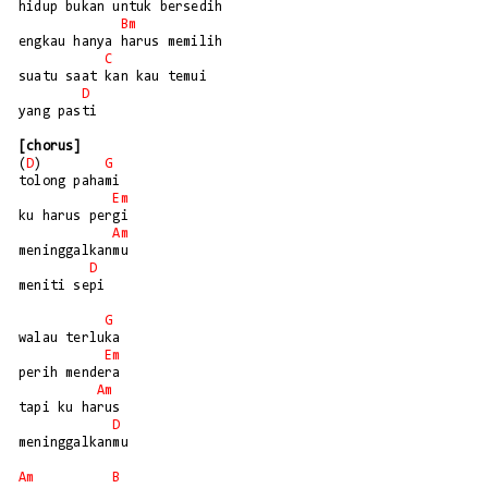
hidup bukan untuk bersedih

Bm
engkau hanya harus memilih

C
suatu saat kan kau temui 

D
yang pasti

[chorus]
(
D
)        
G
tolong pahami

Em
ku harus pergi

Am
meninggalkanmu

D
meniti sepi

G
walau terluka

Em
perih mendera

Am
tapi ku harus

D
meninggalkanmu

Am
B