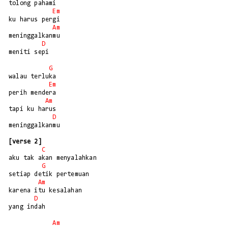
tolong pahami

Em
ku harus pergi

Am
meninggalkanmu

D
meniti sepi

G
walau terluka

Em
perih mendera

Am
tapi ku harus

D
meninggalkanmu

[verse 2]
C
aku tak akan menyalahkan

G
setiap detik pertemuan

Am
karena itu kesalahan

D
yang indah

Am