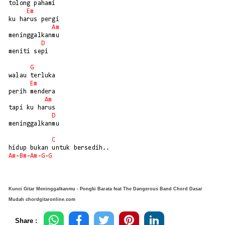
tolong pahami

Em
ku harus pergi

Am
meninggalkanmu

D
meniti sepi

G
walau terluka

Em
perih mendera

Am
tapi ku harus

D
meninggalkanmu

C
Am
-
Bm
-
Am
-
G
-
G
Kunci Gitar Meninggalkanmu - Pongki Barata feat The Dangerous Band Chord Dasar
Mudah chordgitaronline.com
Share :