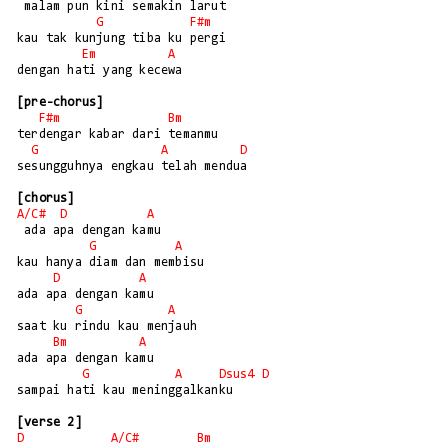
 malam pun kini semakin larut

G
F#m
kau tak kunjung tiba ku pergi

Em
A
dengan hati yang kecewa

[pre-chorus]
F#m
Bm
terdengar kabar dari temanmu

G
A
D
sesungguhnya engkau telah mendua

[chorus]
A/
C#
D
A
 ada apa dengan kamu

G
A
kau hanya diam dan membisu

D
A
ada apa dengan kamu

G
A
saat ku rindu kau menjauh

Bm
A
ada apa dengan kamu

G
A
Dsus4
D
sampai hati kau meninggalkanku

[verse 2]
D
A/
C#
Bm