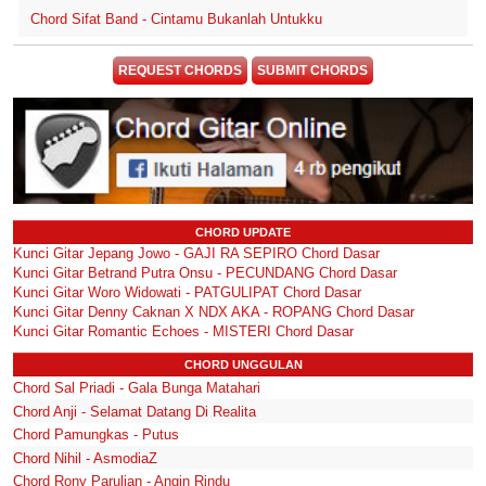
Chord Sifat Band - Cintamu Bukanlah Untukku
REQUEST CHORDS
SUBMIT CHORDS
CHORD UPDATE
Kunci Gitar Jepang Jowo - GAJI RA SEPIRO Chord Dasar
Kunci Gitar Betrand Putra Onsu - PECUNDANG Chord Dasar
Kunci Gitar Woro Widowati - PATGULIPAT Chord Dasar
Kunci Gitar Denny Caknan X NDX AKA - ROPANG Chord Dasar
Kunci Gitar Romantic Echoes - MISTERI Chord Dasar
CHORD UNGGULAN
Chord Sal Priadi - Gala Bunga Matahari
Chord Anji - Selamat Datang Di Realita
Chord Pamungkas - Putus
Chord Nihil - AsmodiaZ
Chord Rony Parulian - Angin Rindu