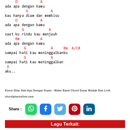
D
A
ada apa dengan kamu

G
A
kau hanya diam dan membisu

D
A
ada apa dengan kamu

G
A
saat ku rindu kau menjauh

Bm
A
ada apa dengan kamu

G
A
Bm
A/
C#
sampai hati kau meninggalkanku

G
A
sampai hati kau meninggalkan 

D
Kunci Gitar Ada Apa Dengan Kamu - Water Band Chord Dasar Mudah Dan Lirik
chordgitaronline.com
Share :
Lagu Terkait: