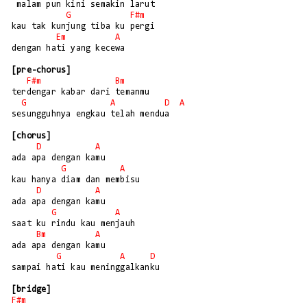
 malam pun kini semakin larut

G
F#m
kau tak kunjung tiba ku pergi

Em
A
dengan hati yang kecewa

[pre-chorus]
F#m
Bm
terdengar kabar dari temanmu

G
A
D
A
sesungguhnya engkau telah mendua

[chorus]
D
A
ada apa dengan kamu

G
A
kau hanya diam dan membisu

D
A
ada apa dengan kamu

G
A
saat ku rindu kau menjauh

Bm
A
ada apa dengan kamu

G
A
D
sampai hati kau meninggalkanku

[bridge]
F#m