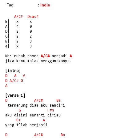
Tag
:
Indie
A/
C#
Dsus4
E|   x     x

A|   4     0

D|   2     0

G|   2     2

B|   2     3

e|   x     3

Nb: rubah chord 
A/C#
 menjadi 
A
jika kamu malas menggunakanya.

[intro]
D
A
G
D
A/
C#
G
A
[verse 1]
D
A/
C#
Bm
 termenung diam aku sendiri

G
F#m
aku disini menanti dirimu

Em
A
yang t'lah berjanji

D
A/
C#
Bm