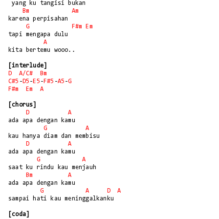
 yang ku tangisi bukan 

Bm
Am
karena perpisahan

G
F#m
Em
tapi mengapa dulu

A
kita bertemu wooo..

[interlude]
D
A/
C#
Bm
C#5
-
D5
-
E5
-
F#5
-
A5
-
G
F#m
Em
A
[chorus]
D
A
ada apa dengan kamu

G
A
kau hanya diam dan membisu

D
A
ada apa dengan kamu

G
A
saat ku rindu kau menjauh

Bm
A
ada apa dengan kamu

G
A
D
A
sampai hati kau meninggalkanku

[coda]