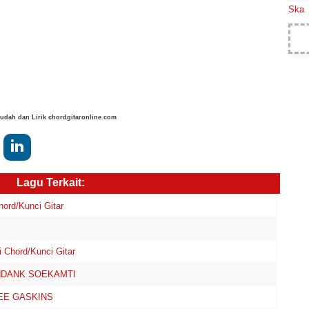
Ska
dah dan Lirik chordgitaronline.com
Lagu Terkait:
rd/Kunci Gitar
 Chord/Kunci Gitar
ENDANK SOEKAMTI
WEE GASKINS