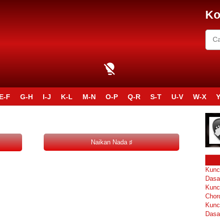
Ko
E-F
G-H
I-J
K-L
M-N
O-P
Q-R
S-T
U-V
W-X
Y
Kunc
Dasa
Kunc
Chor
Kunc
Dasa