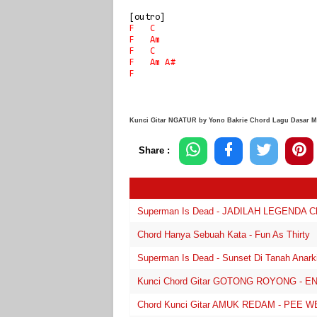
F
C
F
Am
F
C
F
Am
A#
F
Kunci Gitar NGATUR by Yono Bakrie Chord Lagu Dasar Mu
Share :
Superman Is Dead - JADILAH LEGENDA Cho
Chord Hanya Sebuah Kata - Fun As Thirty
Superman Is Dead - Sunset Di Tanah Anarki
Kunci Chord Gitar GOTONG ROYONG - 
Chord Kunci Gitar AMUK REDAM - PEE 