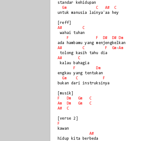
standar kehidupan

Gm
C
A#
C
untuk manusia lainya'aa hey

A#
C
 wahai tuhan

F
F
D#
D#
Dm
A#
C
F
Gm
-
Am
A#
C
 kalau bahagia 

F
Dm
engkau yang tentukan

Gm
C
F
bukan dari instruksinya

F
Dm
Gm
C
Am
Dm
Gm
C
A#
C
F
kawan 

A#
hidup kita berbeda
