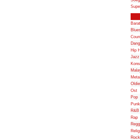
Supe
Bara
Blue
Coun
Dang
Hip 
Jazz
Kore
Mala
Meta
Oldi
Ost
Pop
Punk
R&B
Rap
Regg
Relig
Rock