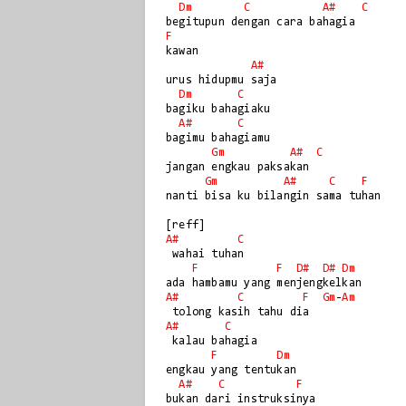
Dm
C
A#
C
F
kawan

A#
urus hidupmu saja

Dm
C
bagiku bahagiaku

A#
C
bagimu bahagiamu

Gm
A#
C
jangan engkau paksakan

Gm
A#
C
F
nanti bisa ku bilangin sama tuhan

A#
C
 wahai tuhan

F
F
D#
D#
Dm
A#
C
F
Gm
-
Am
A#
C
 kalau bahagia 

F
Dm
engkau yang tentukan

A#
C
F
bukan dari instruksinya
