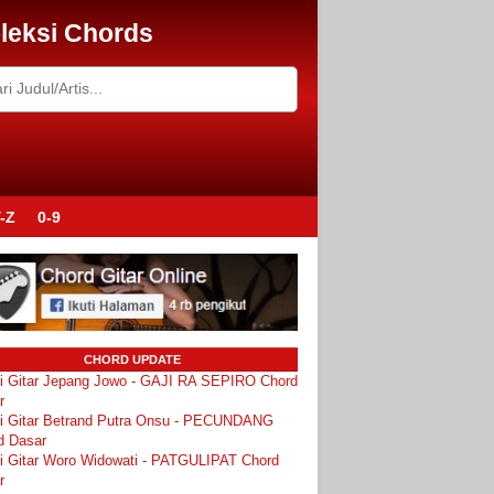
leksi Chords
-Z
0-9
CHORD UPDATE
i Gitar Jepang Jowo - GAJI RA SEPIRO Chord
r
i Gitar Betrand Putra Onsu - PECUNDANG
d Dasar
i Gitar Woro Widowati - PATGULIPAT Chord
r