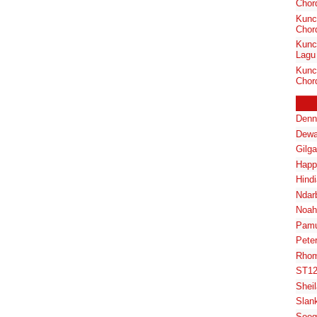
Chor
Kunc
Chord
Kunc
Lagu 
Kunc
Chor
Denn
Dewa
Gilg
Happ
Hindi
Ndar
Noah
Pam
Pete
Rhom
ST1
Shei
Slan
Soeg