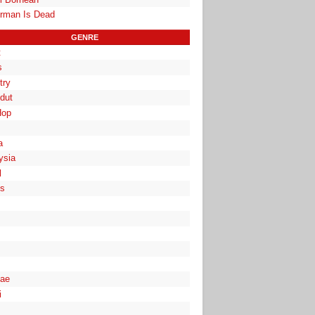
rman Is Dead
GENRE
t
s
try
dut
Hop
a
ysia
l
es
ae
i