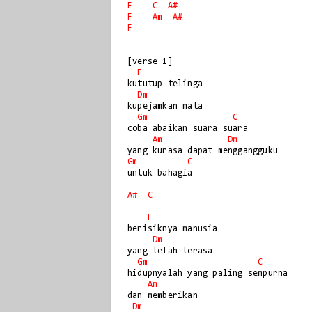
F
C
A#
F
Am
A#
F
[verse 1]

F
kututup telinga

Dm
kupejamkan mata

Gm
C
coba abaikan suara suara

Am
Dm
Gm
C
untuk bahagia

A#
C
F
berisiknya manusia

Dm
yang telah terasa 

Gm
C
hidupnyalah yang paling sempurna

Am
dan memberikan 

Dm