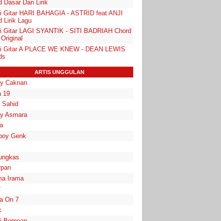
d Dasar Dan Lirik
i Gitar HARI BAHAGIA - ASTRID feat ANJI
 Lirik Lagu
i Gitar LAGI SYANTIK - SITI BADRIAH Chord
Original
i Gitar A PLACE WE KNEW - DEAN LEWIS
ds
ARTIS UNGGULAN
y Caknan
 19
a Sahid
y Asmara
a
boy Genk
ungkas
rpan
a Irama
2
la On 7
k
i Bornean