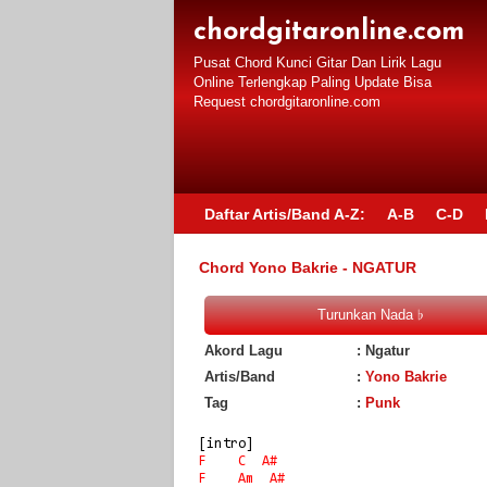
chordgitaronline.com
Pusat Chord Kunci Gitar Dan Lirik Lagu
Online Terlengkap Paling Update Bisa
Request chordgitaronline.com
Daftar Artis/Band A-Z:
A-B
C-D
Chord Yono Bakrie - NGATUR
Akord Lagu
: Ngatur
Artis/Band
:
Yono Bakrie
Tag
:
Punk
F
C
A#
F
Am
A#