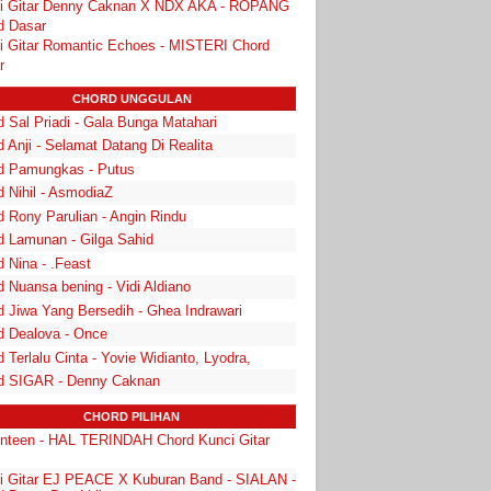
i Gitar Denny Caknan X NDX AKA - ROPANG
d Dasar
i Gitar Romantic Echoes - MISTERI Chord
r
CHORD UNGGULAN
 Sal Priadi - Gala Bunga Matahari
 Anji - Selamat Datang Di Realita
d Pamungkas - Putus
d Nihil - AsmodiaZ
d Rony Parulian - Angin Rindu
d Lamunan - Gilga Sahid
 Nina - .Feast
 Nuansa bening - Vidi Aldiano
d Jiwa Yang Bersedih - Ghea Indrawari
d Dealova - Once
 Terlalu Cinta - Yovie Widianto, Lyodra,
d SIGAR - Denny Caknan
CHORD PILIHAN
nteen - HAL TERINDAH Chord Kunci Gitar
i Gitar EJ PEACE X Kuburan Band - SIALAN -