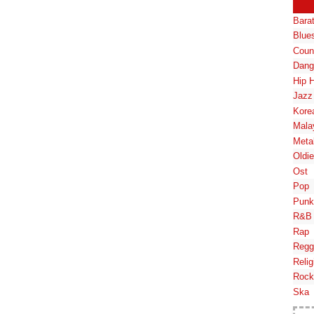
Bara
Blue
Coun
Dang
Hip 
Jazz
Kore
Mala
Meta
Oldi
Ost
Pop
Punk
R&B
Rap
Regg
Relig
Rock
Ska