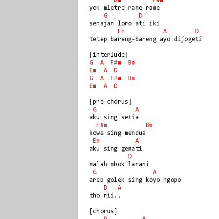
Bm
F#m
yok mletre rame-rame

G
D
senajan loro ati iki

Em
A
D
tetep bareng-bareng ayo dijogeti

G
A
F#m
Bm
Em
A
D
G
A
F#m
Bm
Em
A
D
[pre-chorus]

G
A
aku sing setia

F#m
Bm
kowe sing mendua

Em
A
aku sing gemati

D
malah mbok larani

G
A
arep golek sing koyo ngopo

D
A
tho rii..

[chorus]
