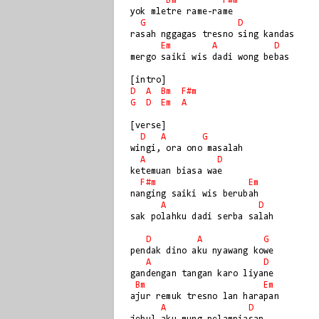
Bm
F#m
yok mletre rame-rame

G
D
rasah nggagas tresno sing kandas

Em
A
D
mergo saiki wis dadi wong bebas

D
A
Bm
F#m
G
D
Em
A
[verse]

D
A
G
wingi, ora ono masalah

A
D
ketemuan biasa wae

F#m
Em
nanging saiki wis berubah

A
D
sak polahku dadi serba salah

D
A
G
pendak dino aku nyawang kowe

A
D
gandengan tangan karo liyane

Bm
Em
ajur remuk tresno lan harapan

A
D