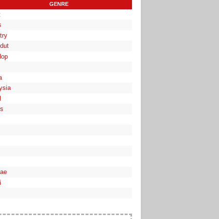
GENRE
t
s
try
dut
Hop
a
ysia
l
es
ae
i