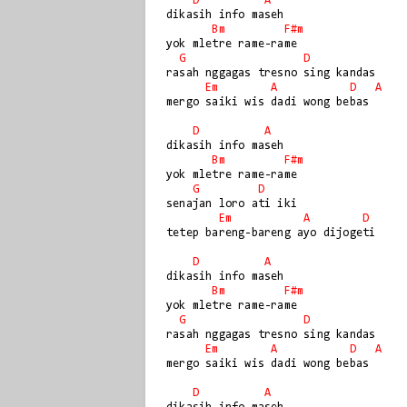
D
A
dikasih info maseh

Bm
F#m
yok mletre rame-rame

G
D
rasah nggagas tresno sing kandas

Em
A
D
A
mergo saiki wis dadi wong bebas

D
A
dikasih info maseh

Bm
F#m
yok mletre rame-rame

G
D
senajan loro ati iki

Em
A
D
tetep bareng-bareng ayo dijogeti

D
A
dikasih info maseh

Bm
F#m
yok mletre rame-rame

G
D
rasah nggagas tresno sing kandas

Em
A
D
A
mergo saiki wis dadi wong bebas

D
A