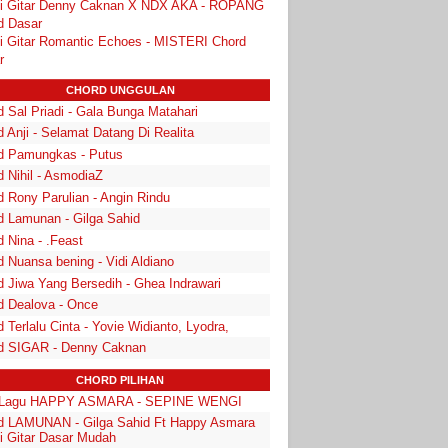
i Gitar Denny Caknan X NDX AKA - ROPANG
d Dasar
i Gitar Romantic Echoes - MISTERI Chord
r
CHORD UNGGULAN
 Sal Priadi - Gala Bunga Matahari
 Anji - Selamat Datang Di Realita
d Pamungkas - Putus
d Nihil - AsmodiaZ
d Rony Parulian - Angin Rindu
d Lamunan - Gilga Sahid
 Nina - .Feast
 Nuansa bening - Vidi Aldiano
d Jiwa Yang Bersedih - Ghea Indrawari
d Dealova - Once
 Terlalu Cinta - Yovie Widianto, Lyodra,
d SIGAR - Denny Caknan
CHORD PILIHAN
k Lagu HAPPY ASMARA - SEPINE WENGI
d LAMUNAN - Gilga Sahid Ft Happy Asmara
i Gitar Dasar Mudah