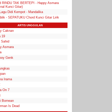
d RINDU TAK BERTEPI - Happy Asmara
inal Kunci Gitar)
 Lagu Didi Kempot - Mandalika
blik - SEPATUKU Chord Kunci Gitar Lirik
ARTIS UNGGULAN
y Caknan
 19
a Sahid
y Asmara
a
boy Genk
ungkas
rpan
a Irama
2
la On 7
k
i Bornean
rman Is Dead