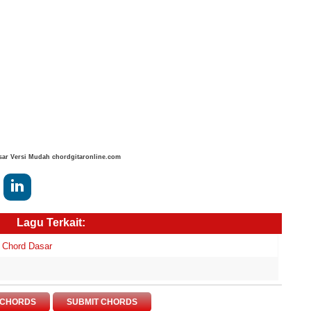
asar Versi Mudah chordgitaronline.com
Lagu Terkait:
a Chord Dasar
 CHORDS
SUBMIT CHORDS