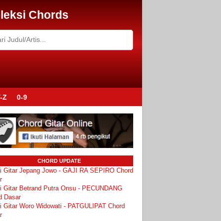
leksi Chords
-Z
0-9
CHORD UPDATE
i Gitar Jepang Jowo - GAJI RA SEPIRO Chord
r
i Gitar Betrand Putra Onsu - PECUNDANG
d Dasar
i Gitar Woro Widowati - PATGULIPAT Chord
r