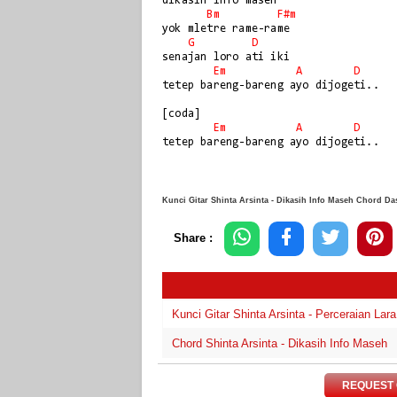
dikasih info maseh

Bm
F#m
yok mletre rame-rame

G
D
senajan loro ati iki

Em
A
D
tetep bareng-bareng ayo dijogeti..

[coda]

Em
A
D
Kunci Gitar Shinta Arsinta - Dikasih Info Maseh Chord D
Share :
Kunci Gitar Shinta Arsinta - Perceraian Lar
Chord Shinta Arsinta - Dikasih Info Maseh
REQUEST