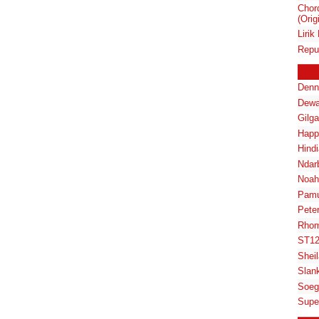
Chor
(Orig
Lirik
Repu
Denn
Dewa
Gilg
Happ
Hindi
Ndar
Noah
Pam
Pete
Rhom
ST1
Shei
Slan
Soeg
Supe