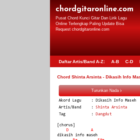
chordgitaronline.com
Pusat Chord Kunci Gitar Dan Lirik Lagu
Online Terlengkap Paling Update Bisa
Request chordgitaronline.com
Daftar Artis/Band A-Z:
A-B
C-D
Chord Shinta Arsinta - Dikasih Info M
Akord Lagu
: Dikasih Info Maseh
Artis/Band
: 
Shinta Arsinta
Tag
: 
Dangdut
[chorus]

D
A
dikasih info maseh
