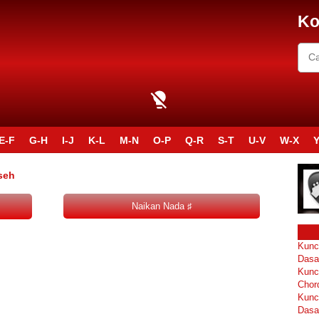
Ko
E-F
G-H
I-J
K-L
M-N
O-P
Q-R
S-T
U-V
W-X
Y
aseh
Kunc
Dasa
Kunc
Chor
Kunc
Dasa