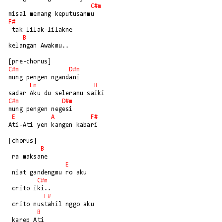
C#m
F#
 tak lilak-lilakne 

B
kelangan Awakmu..

C#m
D#m
mung pengen ngandani

Em
B
C#m
D#m
mung pengen negesi

E
A
F#
Ati-Ati yen kangen kabari

[chorus]

B
 ra maksane 

E
 niat gandengmu ro aku

C#m
 crito iki.. 

F#
 crito mustahil nggo aku

B
 karep Ati 
