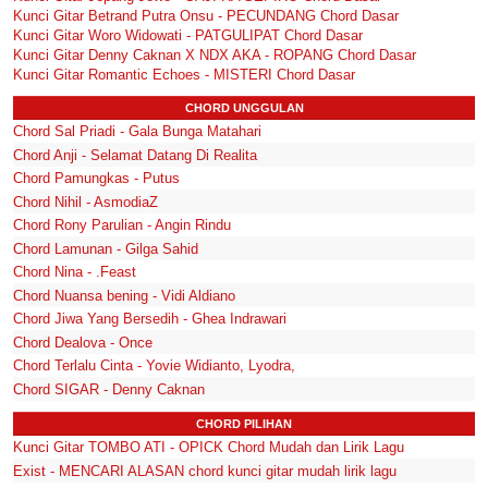
Kunci Gitar Betrand Putra Onsu - PECUNDANG Chord Dasar
Kunci Gitar Woro Widowati - PATGULIPAT Chord Dasar
Kunci Gitar Denny Caknan X NDX AKA - ROPANG Chord Dasar
Kunci Gitar Romantic Echoes - MISTERI Chord Dasar
CHORD UNGGULAN
Chord Sal Priadi - Gala Bunga Matahari
Chord Anji - Selamat Datang Di Realita
Chord Pamungkas - Putus
Chord Nihil - AsmodiaZ
Chord Rony Parulian - Angin Rindu
Chord Lamunan - Gilga Sahid
Chord Nina - .Feast
Chord Nuansa bening - Vidi Aldiano
Chord Jiwa Yang Bersedih - Ghea Indrawari
Chord Dealova - Once
Chord Terlalu Cinta - Yovie Widianto, Lyodra,
Chord SIGAR - Denny Caknan
CHORD PILIHAN
Kunci Gitar TOMBO ATI - OPICK Chord Mudah dan Lirik Lagu
Exist - MENCARI ALASAN chord kunci gitar mudah lirik lagu