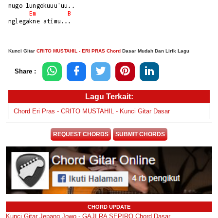
mugo lungokuuu'uu..

Em
B
nglegakne atimu...

Kunci Gitar
CRITO MUSTAHIL - ERI PRAS Chord
Dasar Mudah Dan Lirik Lagu
Share :
Lagu Terkait:
Chord Eri Pras - CRITO MUSTAHIL - Kunci Gitar Dasar
REQUEST CHORDS
SUBMIT CHORDS
CHORD UPDATE
Kunci Gitar Jepang Jowo - GAJI RA SEPIRO Chord Dasar