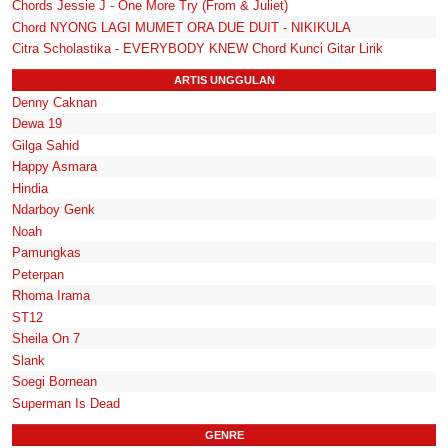
Chords Jessie J - One More Try (From & Juliet)
Chord NYONG LAGI MUMET ORA DUE DUIT - NIKIKULA
Citra Scholastika - EVERYBODY KNEW Chord Kunci Gitar Lirik
ARTIS UNGGULAN
Denny Caknan
Dewa 19
Gilga Sahid
Happy Asmara
Hindia
Ndarboy Genk
Noah
Pamungkas
Peterpan
Rhoma Irama
ST12
Sheila On 7
Slank
Soegi Bornean
Superman Is Dead
GENRE