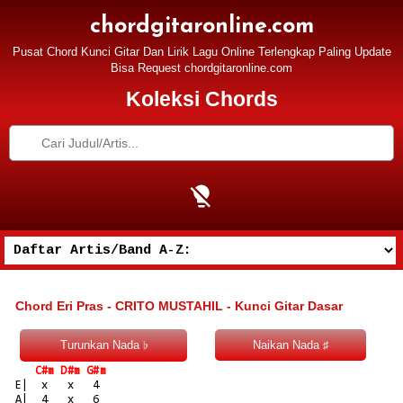
chordgitaronline.com
Pusat Chord Kunci Gitar Dan Lirik Lagu Online Terlengkap Paling Update
Bisa Request chordgitaronline.com
Koleksi Chords
Chord Eri Pras - CRITO MUSTAHIL - Kunci Gitar Dasar
C#m D#m G#m
E|  x   x   4

A|  4   x   6
