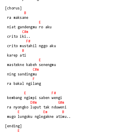
[chorus]

B
 ra maksane 

E
 niat gandengmu ro aku

C#m
 crito iki.. 

F#
 crito mustahil nggo aku

B
 karep ati 

E
 mastekne kabeh senengmu

C#m
 ning sandingmu 

F
 ra bakal ngilang

E
F#
 kembang ngimpi saben wengi

D#m
G#m
 ra nyongko luput tak nduweni

E
Em
B
 mugo lungoku nglegakne atimu..

[ending]

E