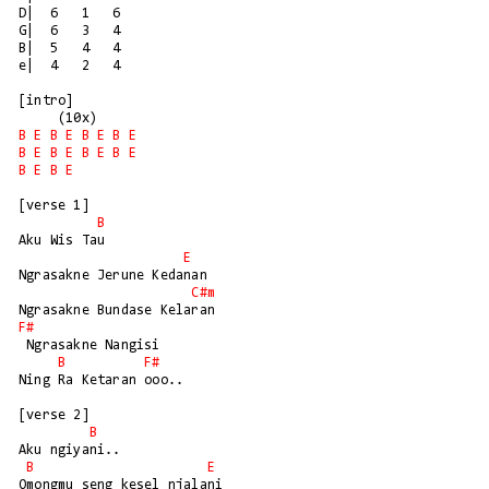
D|  6   1   6

G|  6   3   4

B|  5   4   4

e|  4   2   4

[intro]

B
E
B
E
B
E
B
E
B
E
B
E
B
E
B
E
B
E
B
E
[verse 1]

B
Aku Wis Tau

E
Ngrasakne Jerune Kedanan

C#m
F#
 Ngrasakne Nangisi 

B
F#
Ning Ra Ketaran ooo..

[verse 2]

B
Aku ngiyani..

B
E
Omongmu seng kesel njalani
