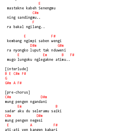
E
 mastekne kabeh Senengmu

C#m
 ning sandingmu.. 

F
 ra bakal ngilang..

E
F#
 kembang ngimpi saben wengi

D#m
G#m
 ra nyongko luput tak nduweni

E
Em
B
F#
 mugo lungoku nglegakne atimu..

B
E
C#m
F#
G
G#m
A
F#
C#m
D#m
mung pengen ngandani

Em
B
C#m
D#m
mung pengen negesi

E
A
F#
ati-ati yen kangen kabari
